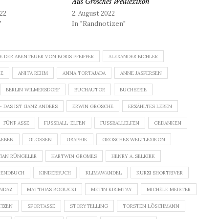
Aus Grosches Weltlexikon
22
2. August 2022
"
In "Randnotizen"
E DER ABENTEUER VON BORIS PFEIFFER
ALEXANDER BICHLER
GE
ANITA REHM
ANNA TORTAJADA
ANNE JASPERSEN
BERLIN WILMERSDORF
BUCHAUTOR
BUCHSERIE
 – DAS IST GANZ ANDERS
ERWIN GROSCHE
ERZÄHLTES LEBEN
FÜNF ASSE
FUSSBALL-ELFEN
FUSSBALLELFEN
GEDANKEN
LEBEN
GLOSSEN
GRAPHIK
GROSCHES WELTLEXIKON
TIAN RÜNGELER
HARTWIN GROMES
HENRY A. SELKIRK
GENDBUCH
KINDERBUCH
KLIMAWANDEL
KURZI SHORTRIVER
NDAZ
MATTHIAS BOGUCKI
METIN KIRIMTAY
MICHÈLE MEISTER
IZEN
SPORTASSE
STORYTELLING
TORSTEN LÖSCHMANN