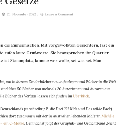
e Gesetze
on
23. November 2022
Leave a Comment
Uralte
Gesetze
en die Einheimischen. Mit vorgewölbten Gesichtern, fast ein
Sie rufen laute Grußworte. Sie beanspruchen ihr Quartier.
tz ist Stammplatz, komme wer wolle, sei was sei. Man
t, um in diesem Kinderbücher neu aufzulegen und Bücher in die Welt
dem sind über 50 Bücher von mehr als 20 Autorinnen und Autoren aus
Alle Bücher des Verlags lassen sich finden im
Überblick
.
eutschlands (er schreibt z.B. die Drei ??? Kids und Das wilde Pack)
rschien dort zusammen mit der in Australien lebenden Malerin
Michèle
– ein C-Movie
.
Demnächst folgt der Graphik- und Gedichtband ‚Nicht