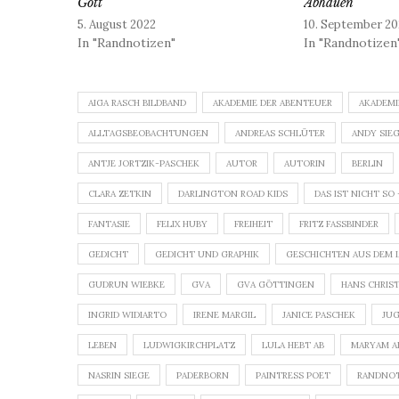
Gott
Abhauen
5. August 2022
10. September 20
In "Randnotizen"
In "Randnotizen
AIGA RASCH BILDBAND
AKADEMIE DER ABENTEUER
AKADEMI
ALLTAGSBEOBACHTUNGEN
ANDREAS SCHLÜTER
ANDY SIE
ANTJE JORTZIK-PASCHEK
AUTOR
AUTORIN
BERLIN
CLARA ZETKIN
DARLINGTON ROAD KIDS
DAS IST NICHT SO
FANTASIE
FELIX HUBY
FREIHEIT
FRITZ FASSBINDER
GEDICHT
GEDICHT UND GRAPHIK
GESCHICHTEN AUS DEM 
GUDRUN WIEBKE
GVA
GVA GÖTTINGEN
HANS CHRIS
INGRID WIDIARTO
IRENE MARGIL
JANICE PASCHEK
JU
LEBEN
LUDWIGKIRCHPLATZ
LULA HEBT AB
MARYAM A
NASRIN SIEGE
PADERBORN
PAINTRESS POET
RANDNOT