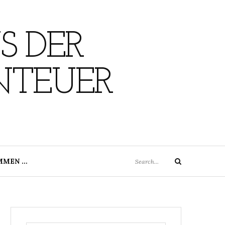
S DER
NTEUER
Search
MMEN …
Search
for: