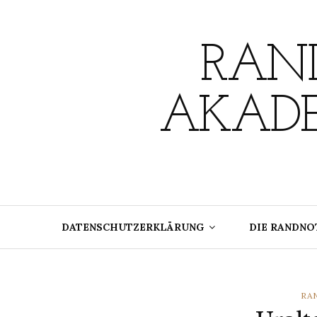
Skip
to
content
RAND
AKADE
DATENSCHUTZERKLÄRUNG
DIE RANDNO
CA
RA