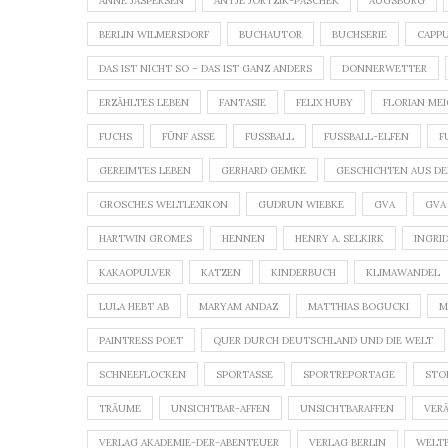
ANNE JASPERSEN
ANTJE JORTZIK-PASCHEK
AUGSBURG
BERLIN WILMERSDORF
BUCHAUTOR
BUCHSERIE
CAPP
DAS IST NICHT SO – DAS IST GANZ ANDERS
DONNERWETTER
ERZÄHLTES LEBEN
FANTASIE
FELIX HUBY
FLORIAN ME
FUCHS
FÜNF ASSE
FUSSBALL
FUSSBALL-ELFEN
F
GEREIMTES LEBEN
GERHARD GEMKE
GESCHICHTEN AUS DE
GROSCHES WELTLEXIKON
GUDRUN WIEBKE
GVA
GVA
HARTWIN GROMES
HENNEN
HENRY A. SELKIRK
INGRI
KAKAOPULVER
KATZEN
KINDERBUCH
KLIMAWANDEL
LULA HEBT AB
MARYAM ANDAZ
MATTHIAS BOGUCKI
M
PAINTRESS POET
QUER DURCH DEUTSCHLAND UND DIE WELT
SCHNEEFLOCKEN
SPORTASSE
SPORTREPORTAGE
STO
TRÄUME
UNSICHTBAR-AFFEN
UNSICHTBARAFFEN
VER
VERLAG AKADEMIE-DER-ABENTEUER
VERLAG BERLIN
WELT