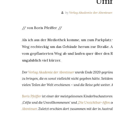
Umm
by
Verlag Akademie der Abenteuer
// von Boris Pfeiffer //
Als ich aus der Mediothek komme, um zum Parkplatz w
Weg rechteckig um das Gebäude herum zur Straße. An 
vom gepflasterten Weg ab und laufen quer über den Ras
ungalublich viel kürzer.
Der
Verlag Akademie der Abenteuer
wurde Ende 2020 gegründe
zu bringen, die es sonst vielleicht nicht gegeben hätte. Seit
vielen Teilen der Welt erschienen – und die Reise geht weiter. 
Boris Pfeiffer
ist einer der meistgelesenen Kinderbuchautoren D
‚Celfie und die Unvollkommenen‘ und ‚
Die Unsichtbar-Affen
od
Abenteuer
. Zuletzt erschien dort zusammen mit der in Austra