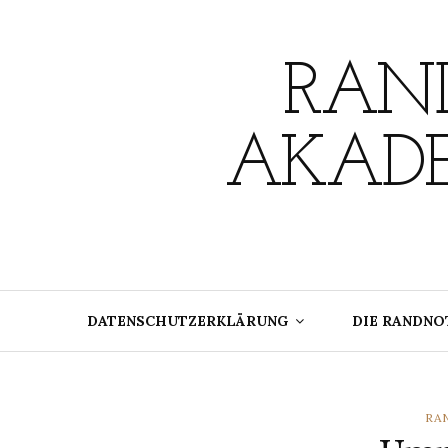
Skip
to
content
RAND
AKADE
DATENSCHUTZERKLÄRUNG
DIE RANDNO
CA
RA