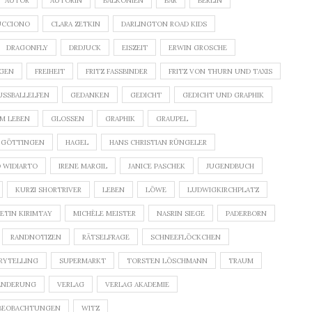
AUTOR
AUTORIN
BALKONIEN
BAR
BERLIN
UCCIONO
CLARA ZETKIN
DARLINGTON ROAD KIDS
DRAGONFLY
DRDJUCK
EISZEIT
ERWIN GROSCHE
IGEN
FREIHEIT
FRITZ FASSBINDER
FRITZ VON THURN UND TAXIS
USSBALLELFEN
GEDANKEN
GEDICHT
GEDICHT UND GRAPHIK
M LEBEN
GLOSSEN
GRAPHIK
GRAUPEL
 GÖTTINGEN
HAGEL
HANS CHRISTIAN RÜNGELER
D WIDIARTO
IRENE MARGIL
JANICE PASCHEK
JUGENDBUCH
KURZI SHORTRIVER
LEBEN
LÖWE
LUDWIGKIRCHPLATZ
ETIN KIRIMTAY
MICHÈLE MEISTER
NASRIN SIEGE
PADERBORN
RANDNOTIZEN
RÄTSELFRAGE
SCHNEEFLÖCKCHEN
RYTELLING
SUPERMARKT
TORSTEN LÖSCHMANN
TRAUM
ÄNDERUNG
VERLAG
VERLAG AKADEMIE
BEOBACHTUNGEN
WITZ