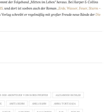
mmt der Folgeband „Mitten im Leben“ heraus. Bei Harper & Collins
RS
. und dort ist soeben auch der Roman
„Erde, Wasser, Feuer, Sturm –
 Verlag schreibt er regelmäßig mit großer Freude neue Bände der
Die
E DER ABENTEUER VON BORIS PFEIFFER
ALEXANDER BICHLER
GE
ANITA REHM
ANKA RAHN
ANNA TORTAJADA