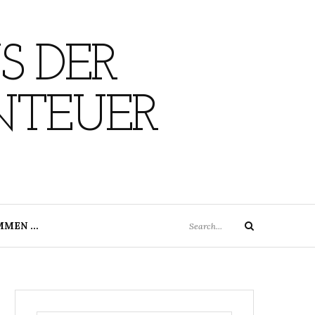
S DER
NTEUER
Search
MMEN …
Search
for: