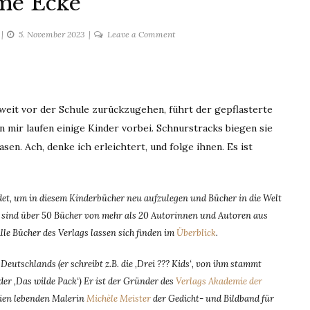
e Ecke
on
5. November 2023
Leave a Comment
Umme
Ecke
eit vor der Schule zurückzugehen, führt der gepflasterte
mir laufen einige Kinder vorbei. Schnurstracks biegen sie
en. Ach, denke ich erleichtert, und folge ihnen. Es ist
t, um in diesem Kinderbücher neu aufzulegen und Bücher in die Welt
dem sind über 50 Bücher von mehr als 20 Autorinnen und Autoren aus
Alle Bücher des Verlags lassen sich finden im
Überblick
.
eutschlands (er schreibt z.B. die ‚Drei ??? Kids‘, von ihm stammt
er ‚Das wilde Pack‘) Er ist der Gründer des
Verlags Akademie der
lien lebenden Malerin
Michèle Meister
der Gedicht- und Bildband für