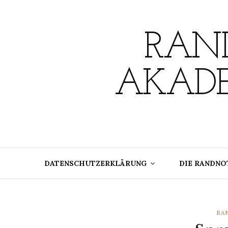
Skip
to
content
RAND
AKADE
DATENSCHUTZERKLÄRUNG
DIE RANDNO
CA
RA