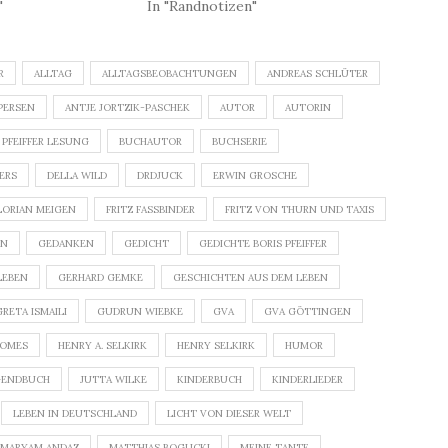
"
In "Randnotizen"
R
ALLTAG
ALLTAGSBEOBACHTUNGEN
ANDREAS SCHLÜTER
PERSEN
ANTJE JORTZIK-PASCHEK
AUTOR
AUTORIN
 PFEIFFER LESUNG
BUCHAUTOR
BUCHSERIE
DERS
DELLA WILD
DRDJUCK
ERWIN GROSCHE
LORIAN MEIGEN
FRITZ FASSBINDER
FRITZ VON THURN UND TAXIS
GEDANKEN
GEDICHT
GEDICHTE BORIS PFEIFFER
LEBEN
GERHARD GEMKE
GESCHICHTEN AUS DEM LEBEN
GRETA ISMAILI
GUDRUN WIEBKE
GVA
GVA GÖTTINGEN
ROMES
HENRY A. SELKIRK
HENRY SELKIRK
HUMOR
GENDBUCH
JUTTA WILKE
KINDERBUCH
KINDERLIEDER
LEBEN IN DEUTSCHLAND
LICHT VON DIESER WELT
MARYAM ANDAZ
MATTHIAS BOGUCKI
MEINE TANTE