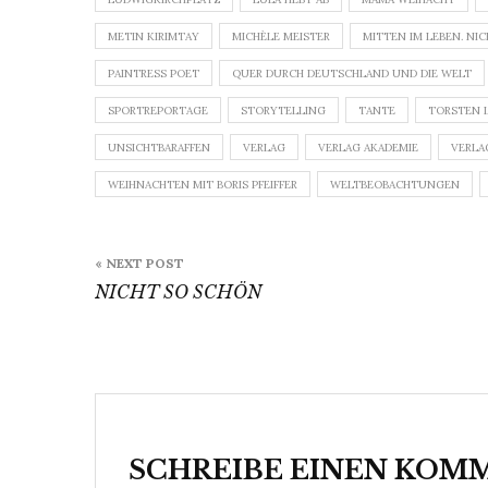
METIN KIRIMTAY
MICHÈLE MEISTER
MITTEN IM LEBEN. NIC
PAINTRESS POET
QUER DURCH DEUTSCHLAND UND DIE WELT
SPORTREPORTAGE
STORYTELLING
TANTE
TORSTEN 
UNSICHTBARAFFEN
VERLAG
VERLAG AKADEMIE
VERLA
WEIHNACHTEN MIT BORIS PFEIFFER
WELTBEOBACHTUNGEN
Beitragsnavigation
« NEXT POST
NICHT SO SCHÖN
SCHREIBE EINEN KOM