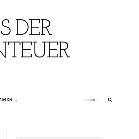
S DER
NTEUER
Search
MMEN …
Search
for: