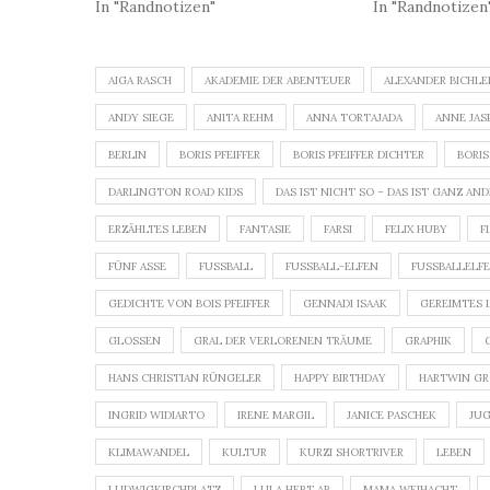
In "Randnotizen"
In "Randnotizen
AIGA RASCH
AKADEMIE DER ABENTEUER
ALEXANDER BICHLE
ANDY SIEGE
ANITA REHM
ANNA TORTAJADA
ANNE JAS
BERLIN
BORIS PFEIFFER
BORIS PFEIFFER DICHTER
BORIS
DARLINGTON ROAD KIDS
DAS IST NICHT SO – DAS IST GANZ AN
ERZÄHLTES LEBEN
FANTASIE
FARSI
FELIX HUBY
F
FÜNF ASSE
FUSSBALL
FUSSBALL-ELFEN
FUSSBALLELFEN
GEDICHTE VON BOIS PFEIFFER
GENNADI ISAAK
GEREIMTES 
GLOSSEN
GRAL DER VERLORENEN TRÄUME
GRAPHIK
HANS CHRISTIAN RÜNGELER
HAPPY BIRTHDAY
HARTWIN G
INGRID WIDIARTO
IRENE MARGIL
JANICE PASCHEK
JU
KLIMAWANDEL
KULTUR
KURZI SHORTRIVER
LEBEN
LUDWIGKIRCHPLATZ
LULA HEBT AB
MAMA WEIHACHT