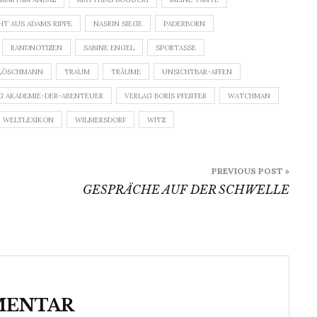
HT AUS ADAMS RIPPE
NASRIN SIEGE
PADERBORN
RANDNOTIZEN
SABINE ENGEL
SPORTASSE
LÖSCHMANN
TRAUM
TRÄUME
UNSICHTBAR-AFFEN
G AKADEMIE-DER-ABENTEUER
VERLAG BORIS PFEIFFER
WATCHMAN
WELTLEXIKON
WILMERSDORF
WITZ
PREVIOUS POST »
GESPRÄCHE AUF DER SCHWELLE
MENTAR