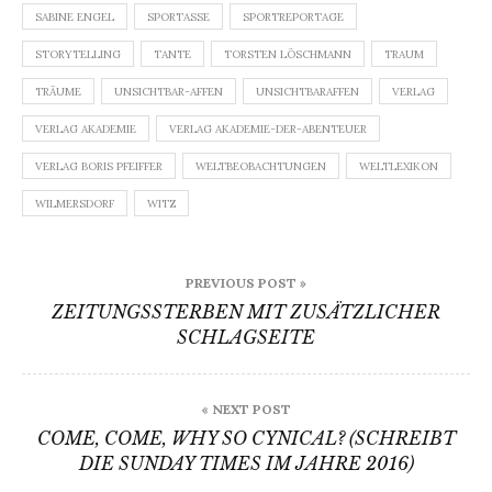
SABINE ENGEL
SPORTASSE
SPORTREPORTAGE
STORYTELLING
TANTE
TORSTEN LÖSCHMANN
TRAUM
TRÄUME
UNSICHTBAR-AFFEN
UNSICHTBARAFFEN
VERLAG
VERLAG AKADEMIE
VERLAG AKADEMIE-DER-ABENTEUER
VERLAG BORIS PFEIFFER
WELTBEOBACHTUNGEN
WELTLEXIKON
WILMERSDORF
WITZ
Beitragsnavigation
PREVIOUS POST »
ZEITUNGSSTERBEN MIT ZUSÄTZLICHER
SCHLAGSEITE
« NEXT POST
COME, COME, WHY SO CYNICAL? (SCHREIBT
DIE SUNDAY TIMES IM JAHRE 2016)