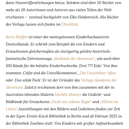
dann Neuveröffentlichungen hinzu. Seitdem sind über 50 Bücher von
mehr als 20 Autorinnen und Autoren aus vielen Teilen der Welt
erschienen – zweimal hochgelobt von Elke Heidenreich. Alle Bücher
des Verlags lassen sich finden im
Überblick
.
Boris Pfeiffer
ist einer der meistgelesenen Kinderbuchautoren
Deutschlands. Er schrieb zum Beispiel die von Kindern und
Erwachsenen gleichermaßen als einzigartig gelobte historisch-
fantastische Zeitreisensaga
‚Akademie der Abenteuer‘
, wie auch über
100 Bände für die beliebte Kinderbuchreihe ‚Drei ??? Kids‘. Von ihm
stammen ‚Celfie und die Unvollkommenen‘, ‚
Die Unsichtbar-Affen
oder ‚Das wilde Pack‘. Er ist der Gründer des
Verlags Akademie der
Abenteuer
. Zuletzt erschienen dort von ihm zusammen mit der in
Australien lebenden Malerin
Michèle Meister
die Gedicht- und
Bildbände für Erwachsene
„Nicht aus Adams Rippe“
und
„Mitten im
Leben“
. Ausstellungen mit den Bildern und Gedichten finden zur Zeit
in der Egon-Erwin-Kisch Bibliothek in Berlin und ab Februar 2025 in
der Bibliothek Zeuthen statt. Von Kindern mit großer Aufmerksamkeit