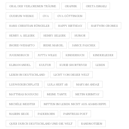
GRAL DER VERLORENEN TRÄUME
GRAPHIK
GRETA ISMAILI
GUDRUN WIEBKE
GVA
GVA GÖTTINGEN
HANS CHRISTIAN RÜNGELER
HAPPY BIRTHDAY
HARTWIN GROMES
HENRY A. SELKIRK
HENRY SELKIRK
HUMOR
INGRID WIDIARTO
IRENE MARGIL
JANICE PASCHEK
JUGENDBUCH
JUTTA WILKE
KINDERBUCH
KINDERLIEDER
KLIMAWANDEL
KULTUR
KURZI SHORTRIVER
LEBEN
LEBEN IN DEUTSCHLAND
LICHT VON DIESER WELT
LUDWIGKIRCHPLATZ
LULA HEBT AB
MARYAM ANDAZ
MATTHIAS BOGUCKI
MEINE TANTE
METIN KIRIMTAY
MICHÈLE MEISTER
MITTEN IM LEBEN. NICHT AUS ADAMS RIPPE
NASRIN SIEGE
PADERBORN
PAINTRESS POET
QUER DURCH DEUTSCHLAND UND DIE WELT
RANDNOTIZEN