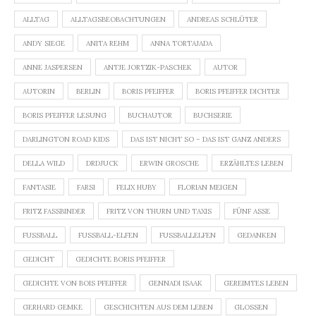
ALLTAG
ALLTAGSBEOBACHTUNGEN
ANDREAS SCHLÜTER
ANDY SIEGE
ANITA REHM
ANNA TORTAJADA
ANNE JASPERSEN
ANTJE JORTZIK-PASCHEK
AUTOR
AUTORIN
BERLIN
BORIS PFEIFFER
BORIS PFEIFFER DICHTER
BORIS PFEIFFER LESUNG
BUCHAUTOR
BUCHSERIE
DARLINGTON ROAD KIDS
DAS IST NICHT SO – DAS IST GANZ ANDERS
DELLA WILD
DRDJUCK
ERWIN GROSCHE
ERZÄHLTES LEBEN
FANTASIE
FARSI
FELIX HUBY
FLORIAN MEIGEN
FRITZ FASSBINDER
FRITZ VON THURN UND TAXIS
FÜNF ASSE
FUSSBALL
FUSSBALL-ELFEN
FUSSBALLELFEN
GEDANKEN
GEDICHT
GEDICHTE BORIS PFEIFFER
GEDICHTE VON BOIS PFEIFFER
GENNADI ISAAK
GEREIMTES LEBEN
GERHARD GEMKE
GESCHICHTEN AUS DEM LEBEN
GLOSSEN