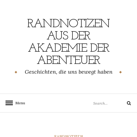
Skip
to
content
RANDNOTIZEN
AUS DER
AKADEMIE DER
ABENTEUER
Geschichten, die uns bewegt haben
Search
Menu
Search
for:
CATEGORIES
RANDNOTIZEN