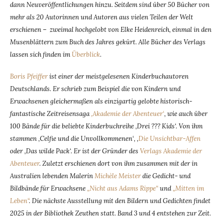
dann Neuveröffentlichungen hinzu. Seitdem sind über 50 Bücher von
mehr als 20 Autorinnen und Autoren aus vielen Teilen der Welt
erschienen – zweimal hochgelobt von Elke Heidenreich, einmal in den
Musenblättern zum Buch des Jahres gekürt. Alle Bücher des Verlags
lassen sich finden im
Überblick
.
Boris Pfeiffer
ist einer der meistgelesenen Kinderbuchautoren
Deutschlands. Er schrieb zum Beispiel die von Kindern und
Erwachsenen gleichermaßen als einzigartig gelobte historisch-
fantastische Zeitreisensaga
‚Akademie der Abenteuer‘
, wie auch über
100 Bände für die beliebte Kinderbuchreihe ‚Drei ??? Kids‘. Von ihm
stammen ‚Celfie und die Unvollkommenen‘, ‚
Die Unsichtbar-Affen
oder ‚Das wilde Pack‘. Er ist der Gründer des
Verlags Akademie der
Abenteuer
. Zuletzt erschienen dort von ihm zusammen mit der in
Australien lebenden Malerin
Michèle Meister
die Gedicht- und
Bildbände für Erwachsene
„Nicht aus Adams Rippe“
und
„Mitten im
Leben“
. Die nächste Ausstellung mit den Bildern und Gedichten findet
2025 in der Bibliothek Zeuthen statt. Band 3 und 4 entstehen zur Zeit.