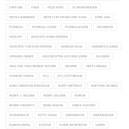
FANTASIE
FARSI
FELIX HUBY
FLORIAN MEIGEN
FRITZ FASSBINDER
FRITZ VON THURN UND TAXIS
FÜNF ASSE
FUSSBALL
FUSSBALL-ELFEN
FUSSBALLELFEN
GEDANKEN
GEDICHT
GEDICHTE BORIS PFEIFFER
GEDICHTE VON BOIS PFEIFFER
GENNADI ISAAK
GEREIMTES LEBEN
GERHARD GEMKE
GESCHICHTEN AUS DEM LEBEN
GLOSSEN
GRAL DER VERLORENEN TRÄUME
GRAPHIK
GRETA ISMAILI
GUDRUN WIEBKE
GVA
GVA GÖTTINGEN
HANS CHRISTIAN RÜNGELER
HAPPY BIRTHDAY
HARTWIN GROMES
HENRY A. SELKIRK
HENRY SELKIRK
HUMOR
INGRID WIDIARTO
IRENE MARGIL
JANICE PASCHEK
JUGENDBUCH
JUTTA WILKE
KINDERBUCH
KINDERLIEDER
KLIMAWANDEL
KULTUR
KURZI SHORTRIVER
LEBEN