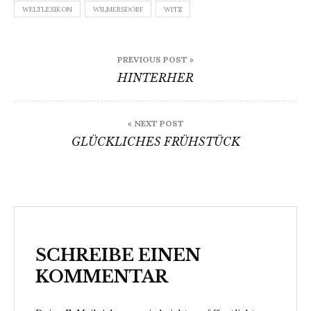
WELTLEXIKON
WILMERSDORF
WITZ
Beitragsnavigation
PREVIOUS POST »
HINTERHER
« NEXT POST
GLÜCKLICHES FRÜHSTÜCK
SCHREIBE EINEN
KOMMENTAR