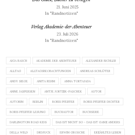
21. Juni 2025
In "Randnotizen"
Verlag Akademie-der-Abenteuer
23. Juli 2026
In "Randnotizen"
AIGA RASCH
AKADEMIE DER ABENTEUER
ALEXANDER BICHLER
ALLTAG
ALLTAGSBEOBACHTUNGEN
ANDREAS SCHLÜTER
ANDY SIEGE
ANITA REHM
ANNA TORTAJADA
ANNE JASPERSEN
ANTJE JORTZIK-PASCHEK
AUTOR
AUTORIN
BERLIN
BORIS PFEIFFER
BORIS PFEIFFER DICHTER
BORIS PFEIFFER LESUNG
BUCHAUTOR
BUCHSERIE
DARLINGTON ROAD KIDS
DAS IST NICHT SO – DAS IST GANZ ANDERS
DELLA WILD
DRDJUCK
ERWIN GROSCHE
ERZÄHLTES LEBEN