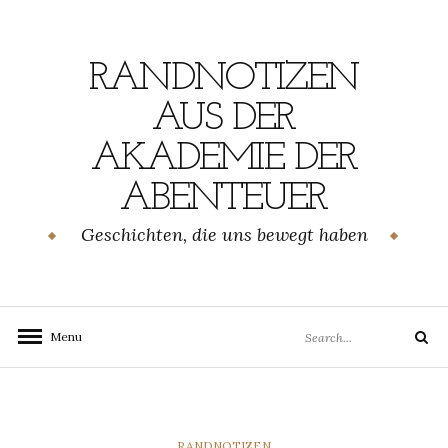
Skip
to
content
RANDNOTIZEN
AUS DER
AKADEMIE DER
ABENTEUER
Geschichten, die uns bewegt haben
Search
Menu
Search
for:
CATEGORIES
RANDNOTIZEN