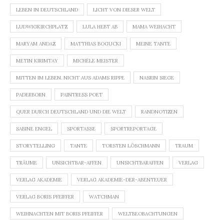
LEBEN IN DEUTSCHLAND
LICHT VON DIESER WELT
LUDWIGKIRCHPLATZ
LULA HEBT AB
MAMA WEIHACHT
MARYAM ANDAZ
MATTHIAS BOGUCKI
MEINE TANTE
METIN KIRIMTAY
MICHÈLE MEISTER
MITTEN IM LEBEN. NICHT AUS ADAMS RIPPE
NASRIN SIEGE
PADERBORN
PAINTRESS POET
QUER DURCH DEUTSCHLAND UND DIE WELT
RANDNOTIZEN
SABINE ENGEL
SPORTASSE
SPORTREPORTAGE
STORYTELLING
TANTE
TORSTEN LÖSCHMANN
TRAUM
TRÄUME
UNSICHTBAR-AFFEN
UNSICHTBARAFFEN
VERLAG
VERLAG AKADEMIE
VERLAG AKADEMIE-DER-ABENTEUER
VERLAG BORIS PFEIFFER
WATCHMAN
WEIHNACHTEN MIT BORIS PFEIFFER
WELTBEOBACHTUNGEN