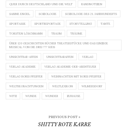
QUER DURCH DEUTSCHLAND UND DIE WELT
RANDNOTIZEN
SABINE ENGEL
SOZIOLOGIE
SOZIOLOGIE DES 21. JAHRHUNDERTS
SPORTASSE
SPORTREPORTAGE
STORYTELLING
TANTE
TORSTEN LÖSCHMANN
TRAUM
TRÄUME
ÜBER 120 GESCHICHTEN BÜCHER THEATERSTÜCKE UND DAS EINZIGE
MUSICAL VON DIE DREI ??? KIDS
UNSICHTBAR-AFFEN
UNSICHTBARAFFEN
VERLAG
VERLAG AKADEMIE
VERLAG AKADEMIE-DER-ABENTEUER
VERLAG BORIS PFEIFFER
WEIHNACHTEN MIT BORIS PFEIFFER
WELTBEOBACHTUNGEN
WELTLEXIKON
WILMERSDORF
WITZ
WUNDE
WUNDER
ZUHAUSE
Beitragsnavigation
PREVIOUS POST »
SHITTY ROTE KARRE