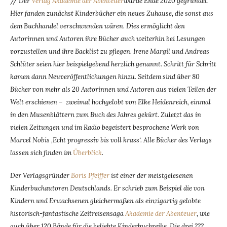
//
Der
Verlag Akademie der Abenteuer
wurde Ende 2020 gegründet.
Hier fanden zunächst Kinderbücher ein neues Zuhause, die sonst aus
dem Buchhandel verschwunden wären. Dies ermöglicht den
Autorinnen und Autoren ihre Bücher auch weiterhin bei Lesungen
vorzustellen und ihre Backlist zu pflegen. Irene Margil und Andreas
Schlüter seien hier beispielgebend herzlich genannt. Schritt für Schritt
kamen dann Neuveröffentlichungen hinzu. Seitdem sind über 80
Bücher von mehr als 20 Autorinnen und Autoren aus vielen Teilen der
Welt erschienen – zweimal hochgelobt von Elke Heidenreich, einmal
in den Musenblättern zum Buch des Jahres gekürt. Zuletzt das in
vielen Zeitungen und im Radio begeistert besprochene Werk von
Marcel Nobis ‚Echt progressiv bis voll krass‘. Alle Bücher des Verlags
lassen sich finden im
Überblick
.
Der Verlagsgründer
Boris Pfeiffer
ist einer der meistgelesenen
Kinderbuchautoren Deutschlands. Er schrieb zum Beispiel die von
Kindern und Erwachsenen gleichermaßen als einzigartig gelobte
historisch-fantastische Zeitreisensaga
Akademie der Abenteuer
, wie
auch über 120 Bände für die beliebte Kinderbuchreihe ‚Die drei ???