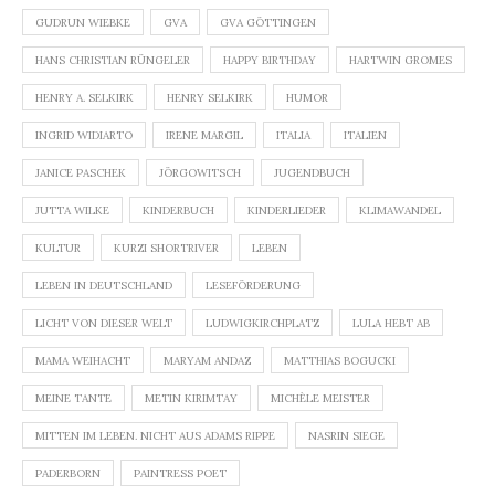
GUDRUN WIEBKE
GVA
GVA GÖTTINGEN
HANS CHRISTIAN RÜNGELER
HAPPY BIRTHDAY
HARTWIN GROMES
HENRY A. SELKIRK
HENRY SELKIRK
HUMOR
INGRID WIDIARTO
IRENE MARGIL
ITALIA
ITALIEN
JANICE PASCHEK
JÖRGOWITSCH
JUGENDBUCH
JUTTA WILKE
KINDERBUCH
KINDERLIEDER
KLIMAWANDEL
KULTUR
KURZI SHORTRIVER
LEBEN
LEBEN IN DEUTSCHLAND
LESEFÖRDERUNG
LICHT VON DIESER WELT
LUDWIGKIRCHPLATZ
LULA HEBT AB
MAMA WEIHACHT
MARYAM ANDAZ
MATTHIAS BOGUCKI
MEINE TANTE
METIN KIRIMTAY
MICHÈLE MEISTER
MITTEN IM LEBEN. NICHT AUS ADAMS RIPPE
NASRIN SIEGE
PADERBORN
PAINTRESS POET