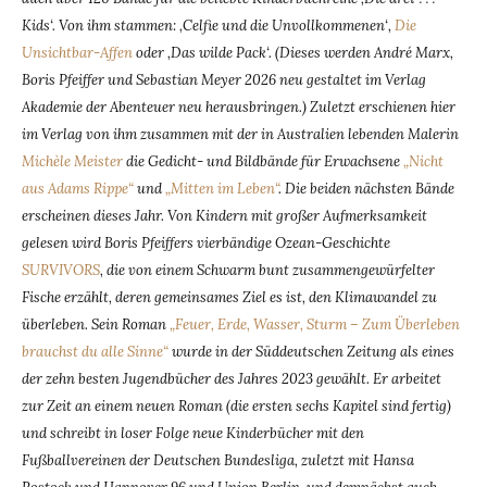
Kids‘. Von ihm stammen: ‚Celfie und die Unvollkommenen‘,
Die
Unsichtbar-Affen
oder ‚Das wilde Pack‘. (Dieses werden André Marx,
Boris Pfeiffer und Sebastian Meyer 2026 neu gestaltet im Verlag
Akademie der Abenteuer neu herausbringen.)
Zuletzt erschienen hier
im Verlag von ihm zusammen mit der in Australien lebenden Malerin
Michèle Meister
die Gedicht- und Bildbände für Erwachsene
„Nicht
aus Adams Rippe“
und
„Mitten im Leben“
. Die beiden nächsten Bände
erscheinen dieses Jahr. Von Kindern mit großer Aufmerksamkeit
gelesen wird Boris Pfeiffers vierbändige Ozean-Geschichte
SURVIVORS
, die von einem Schwarm bunt zusammengewürfelter
Fische erzählt, deren gemeinsames Ziel es ist, den Klimawandel zu
überleben. Sein Roman
„Feuer, Erde, Wasser, Sturm – Zum Überleben
brauchst du alle Sinne“
wurde in der Süddeutschen Zeitung als eines
der zehn besten Jugendbücher des Jahres 2023 gewählt. Er arbeitet
zur Zeit an einem neuen Roman (die ersten sechs Kapitel sind fertig)
und schreibt in loser Folge neue Kinderbücher mit den
Fußballvereinen der Deutschen Bundesliga, zuletzt mit Hansa