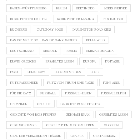
BADEN-WÜRTTEMBERG
BERLIN
BERTINORO
BORIS PFEIFFER
BORIS PFEIFFER DICHTER
BORIS PFEIFFER LESUNG
BUCHAUTOR
BUCHSERIE
CATEGORY FOUR
DARLINGTON ROAD KIDS
DAS IST NICHT SO – DAS IST GANZ ANDERS
DELLA WILD
DEUTSCHLAND
DRDJUCK
EMILIA
EMILIA ROMAGNA
ERWIN GROSCHE
ERZÄHLTES LEBEN
EUROPA
FANTASIE
FARSI
FELIX HUBY
FLORIAN MEIGEN
FORLI
FRITZ FASSBINDER
FRITZ VON THURN UND TAXIS
FÜNF ASSE
FÜR DIE KATZ
FUSSBALL
FUSSBALL-ELFEN
FUSSBALLELFEN
GEDANKEN
GEDICHT
GEDICHTE BORIS PFEIFFER
GEDICHTE VON BOIS PFEIFFER
GENNADI ISAAK
GEREIMTES LEBEN
GERHARD GEMKE
GESCHICHTEN AUS DEM LEBEN
GLOSSEN
GRAL DER VERLORENEN TRÄUME
GRAPHIK
GRETA ISMAILI