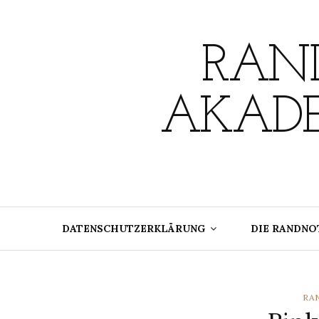
Skip
to
content
RAND
AKADE
DATENSCHUTZERKLÄRUNG
DIE RANDNO
CA
RA