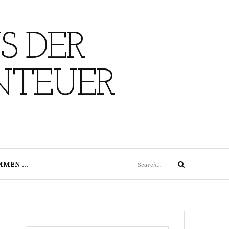
S DER
NTEUER
Search
MMEN …
Search
for: