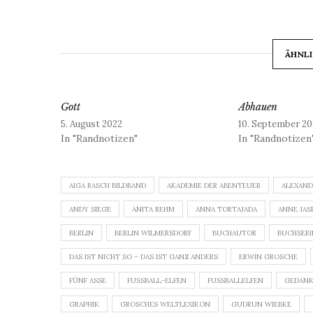
ÄHNLI
Gott
Abhauen
5. August 2022
10. September 20
In "Randnotizen"
In "Randnotizen
AIGA RASCH BILDBAND
AKADEMIE DER ABENTEUER
ALEXAND
ANDY SIEGE
ANITA REHM
ANNA TORTAJADA
ANNE JAS
BERLIN
BERLIN WILMERSDORF
BUCHAUTOR
BUCHSERI
DAS IST NICHT SO – DAS IST GANZ ANDERS
ERWIN GROSCHE
FÜNF ASSE
FUSSBALL-ELFEN
FUSSBALLELFEN
GEDAN
GRAPHIK
GROSCHES WELTLEXIKON
GUDRUN WIEBKE