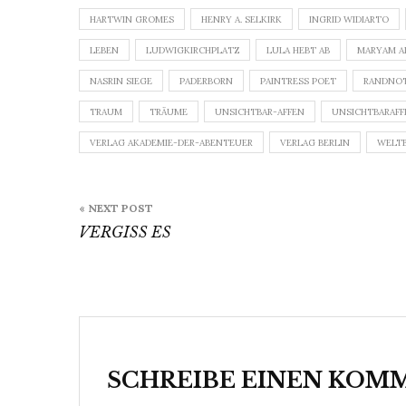
HARTWIN GROMES
HENRY A. SELKIRK
INGRID WIDIARTO
LEBEN
LUDWIGKIRCHPLATZ
LULA HEBT AB
MARYAM A
NASRIN SIEGE
PADERBORN
PAINTRESS POET
RANDNOT
TRAUM
TRÄUME
UNSICHTBAR-AFFEN
UNSICHTBARAFF
VERLAG AKADEMIE-DER-ABENTEUER
VERLAG BERLIN
WELT
Beitragsnavigation
« NEXT POST
VERGISS ES
SCHREIBE EINEN KOM