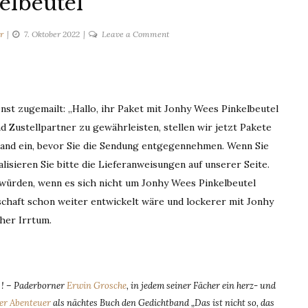
elbeutel
on
r
7. Oktober 2022
Leave a Comment
Pinkelbeutel
st zugemailt: „Hallo, ihr Paket mit Jonhy Wees Pinkelbeutel
 Zustellpartner zu gewährleisten, stellen wir jetzt Pakete
tand ein, bevor Sie die Sendung entgegennehmen. Wenn Sie
lisieren Sie bitte die Lieferanweisungen auf unserer Seite.
 würden, wenn es sich nicht um Jonhy Wees Pinkelbeutel
schaft schon weiter entwickelt wäre und lockerer mit Jonhy
cher Irrtum.
n ! – Paderborner
Erwin Grosche
, in jedem seiner Fächer ein herz- und
er Abenteuer
als nächtes Buch den Gedichtband „Das ist nicht so, das