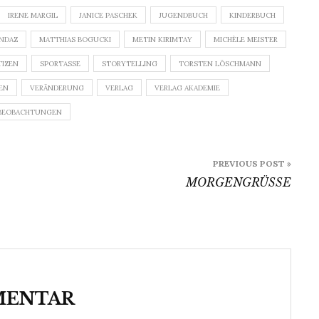
IRENE MARGIL
JANICE PASCHEK
JUGENDBUCH
KINDERBUCH
NDAZ
MATTHIAS BOGUCKI
METIN KIRIMTAY
MICHÈLE MEISTER
IZEN
SPORTASSE
STORYTELLING
TORSTEN LÖSCHMANN
EN
VERÄNDERUNG
VERLAG
VERLAG AKADEMIE
BEOBACHTUNGEN
PREVIOUS POST »
MORGENGRÜSSE
MENTAR