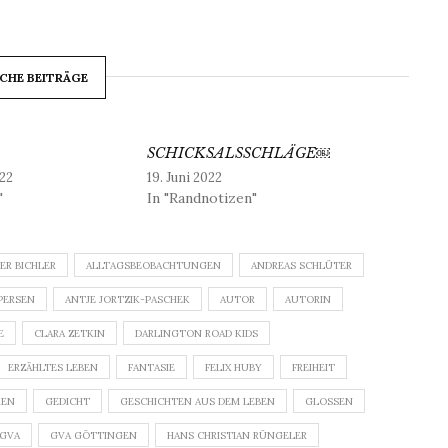
CHE BEITRÄGE
SCHICKSALSSCHLÄGE￼
22
19. Juni 2022
"
In "Randnotizen"
ER BICHLER
ALLTAGSBEOBACHTUNGEN
ANDREAS SCHLÜTER
PERSEN
ANTJE JORTZIK-PASCHEK
AUTOR
AUTORIN
E
CLARA ZETKIN
DARLINGTON ROAD KIDS
ERZÄHLTES LEBEN
FANTASIE
FELIX HUBY
FREIHEIT
KEN
GEDICHT
GESCHICHTEN AUS DEM LEBEN
GLOSSEN
GVA
GVA GÖTTINGEN
HANS CHRISTIAN RÜNGELER