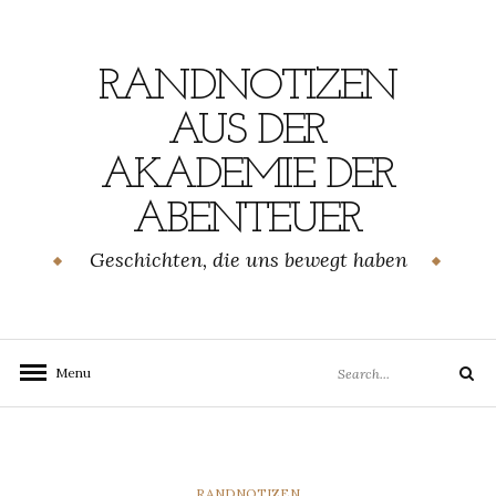
Skip
to
content
RANDNOTIZEN
AUS DER
AKADEMIE DER
ABENTEUER
Geschichten, die uns bewegt haben
Search
Menu
Search
for:
CATEGORIES
RANDNOTIZEN