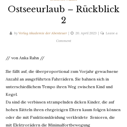
Ostseeurlaub – Rückblick
2
by
Verlag Akademie der Abenteuer
20. April 2023
Leave a
on
Comment
Ostseeurlaub
–
// von Anka Rahn //
Rückblick
2
Sie fällt auf, die überproportional zum Vorjahr gewachsene
Anzahl an ausgeführten Fahrrädern. Sie bahnen sich in
unterschiedlichem Tempo ihren Weg zwischen Kind und
Kegel.
Da sind die verbissen strampelnden dicken Kinder, die auf
hohen Sätteln ihren ehrgeizigen Eltern kaum folgen können
oder die mit Funktionskleidung verkleidete Senioren, die
mit Elektrorädern die Minimalfortbewegung