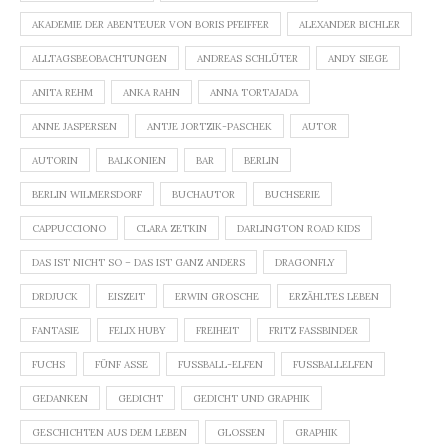
AKADEMIE DER ABENTEUER VON BORIS PFEIFFER
ALEXANDER BICHLER
ALLTAGSBEOBACHTUNGEN
ANDREAS SCHLÜTER
ANDY SIEGE
ANITA REHM
ANKA RAHN
ANNA TORTAJADA
ANNE JASPERSEN
ANTJE JORTZIK-PASCHEK
AUTOR
AUTORIN
BALKONIEN
BAR
BERLIN
BERLIN WILMERSDORF
BUCHAUTOR
BUCHSERIE
CAPPUCCIONO
CLARA ZETKIN
DARLINGTON ROAD KIDS
DAS IST NICHT SO – DAS IST GANZ ANDERS
DRAGONFLY
DRDJUCK
EISZEIT
ERWIN GROSCHE
ERZÄHLTES LEBEN
FANTASIE
FELIX HUBY
FREIHEIT
FRITZ FASSBINDER
FUCHS
FÜNF ASSE
FUSSBALL-ELFEN
FUSSBALLELFEN
GEDANKEN
GEDICHT
GEDICHT UND GRAPHIK
GESCHICHTEN AUS DEM LEBEN
GLOSSEN
GRAPHIK