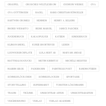
GRAUPEL
GROSCHES WELTLEXIKON
GUDRUN WIEBKE
GVA
GVA GÖTTINGEN
HAGEL
HANS CHRISTIAN RÜNGELER
HARTWIN GROMES
HENNEN
HENRY A. SELKIRK
INGRID WIDIARTO
IRENE MARGIL
JANICE PASCHEK
JUGENDBUCH
KAKAOPULVER
KATZEN
KINDERBUCH
KLIMAWANDEL
KURZI SHORTRIVER
LEBEN
LUDWIGKIRCHPLATZ
LULA HEBT AB
MARYAM ANDAZ
MATTHIAS BOGUCKI
METIN KIRIMTAY
MICHÈLE MEISTER
NASRIN SIEGE
PADERBORN
PAINTRESS POET
RANDNOTIZEN
SCHNEEFLÖCKCHEN
SCHNEEFLOCKEN
SPORTASSE
STORYTELLING
SUPERMARKT
TORSTEN LÖSCHMANN
TRAUM
TRÄUME
UNSICHTBAR-AFFEN
UNSICHTBARAFFEN
VERÄNDERUNG
VERLAG
VERLAG AKADEMIE