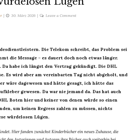
 würdelosen Lügen
on
er
30. März 2026
Leave a Comment
Oh,
ey,
diese
würdelosen
esdienstleistern. Die Telekom schreibt, das Problem sei
Lügen
mmt die Message – es dauert doch noch etwas länger.
 Da habe ich längst den Vertrag gekündigt. Die DHL
e. Es wird aber am vereinbarten Tag nicht abgeholt, und
ler wäre dagewesen und hätte gesagt, ich hätte das
aufkleber gewesen. Da war nie jemand da. Das hat auch
 DHL Boten hier und keiner von denen würde so einen
unden, um keinen Regress zahlen zu müssen, nichts
ese würdelosen Lügen.
ndet. Hier fanden zunächst Kinderbücher ein neues Zuhause, die
ht den Autorinnen und Autoren ihre Bücher auch weiterhin bei