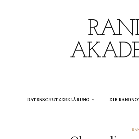
Skip
to
content
RAND
AKADE
DATENSCHUTZERKLÄRUNG
DIE RANDNO
CA
RA