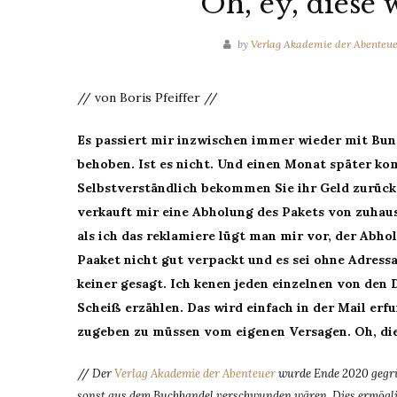
Oh, ey, diese
by
Verlag Akademie der Abenteu
// von Boris Pfeiffer //
Es passiert mir inzwischen immer wieder mit Bund
behoben. Ist es nicht. Und einen Monat später ko
Selbstverständlich bekommen Sie ihr Geld zurück.
verkauft mir eine Abholung des Pakets von zuhaus
als ich das reklamiere lügt man mir vor, der Abho
Paaket nicht gut verpackt und es sei ohne Adress
keiner gesagt. Ich kenen jeden einzelnen von den
Scheiß erzählen. Das wird einfach in der Mail erf
zugeben zu müssen vom eigenen Versagen. Oh, di
//
Der
Verlag Akademie der Abenteuer
wurde Ende 2020 gegrü
sonst aus dem Buchhandel verschwunden wären. Dies ermöglic