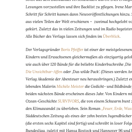
Lesungen vorzustellen und ihre Backlist zu pflegen. Irene Mar
Schritt für Schritt kamen dann Neuveröffentlichungen hinzu.
aus vielen Teilen der Welt erschienen – zweimal hochgelobt v
gekürt. Zuletzt das in vielen Zeitungen und im Radio begeiste
Alle Bücher des Verlags lassen sich finden im
Überblick
.
Der Verlagsgründer
Boris Pfeiffer
ist einer der meistgelesene
Kindern und Erwachsenen gleichermaßen als einzigartig gelob
wie auch über 120 Bände für die beliebte Kinderbuchreihe ‚Die
Die Unsichtbar-Affen
oder ‚Das wilde Pack‘. (Dieses werden A
Verlag Akademie der Abenteuer neu herausbringen.)
Zuletzt e
lebenden Malerin
Michèle Meister
die Gedicht- und Bildbänd
beiden nächsten Bände erscheinen dieses Jahr. Von Kindern mi
Ozean-Geschichte
SURVIVORS
, die von einem Schwarm bunt 
den Klimawandel zu überleben. Sein Roman
„Feuer, Erde, Was
Süddeutschen Zeitung als eines der zehn besten Jugendbücher
(die ersten sechs Kapitel sind fertig) und schreibt in loser 
Bundesliga, zuletzt mit Hansa Rostock und Hannover 96 und 