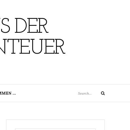
S DER
NTEUER
Search
MMEN …
Search
for: