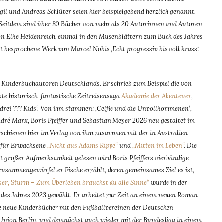
gil und Andreas Schlüter seien hier beispielgebend herzlich genannt.
 Seitdem sind über 80 Bücher von mehr als 20 Autorinnen und Autoren
on Elke Heidenreich, einmal in den Musenblättern zum Buch des Jahres
rt besprochene Werk von Marcel Nobis ‚Echt progressiv bis voll krass‘.
n Kinderbuchautoren Deutschlands. Er schrieb zum Beispiel die von
te historisch-fantastische Zeitreisensaga
Akademie der Abenteuer
,
 drei ??? Kids‘. Von ihm stammen: ‚Celfie und die Unvollkommenen‘,
ndré Marx, Boris Pfeiffer und Sebastian Meyer 2026 neu gestaltet im
rschienen hier im Verlag von ihm zusammen mit der in Australien
e für Erwachsene
„Nicht aus Adams Rippe“
und
„Mitten im Leben“
. Die
t großer Aufmerksamkeit gelesen wird Boris Pfeiffers vierbändige
zusammengewürfelter Fische erzählt, deren gemeinsames Ziel es ist,
ser, Sturm – Zum Überleben brauchst du alle Sinne“
wurde in der
 des Jahres 2023 gewählt. Er arbeitet zur Zeit an einem neuen Roman
Folge neue Kinderbücher mit den Fußballvereinen der Deutschen
Union Berlin, und demnächst auch wieder mit der Bundesliga in einem