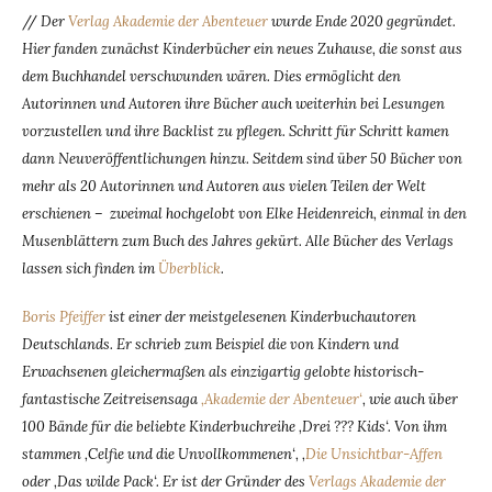
//
Der
Verlag Akademie der Abenteuer
wurde Ende 2020 gegründet.
Hier fanden zunächst Kinderbücher ein neues Zuhause, die sonst aus
dem Buchhandel verschwunden wären. Dies ermöglicht den
Autorinnen und Autoren ihre Bücher auch weiterhin bei Lesungen
vorzustellen und ihre Backlist zu pflegen. Schritt für Schritt kamen
dann Neuveröffentlichungen hinzu. Seitdem sind über 50 Bücher von
mehr als 20 Autorinnen und Autoren aus vielen Teilen der Welt
erschienen – zweimal hochgelobt von Elke Heidenreich, einmal in den
Musenblättern zum Buch des Jahres gekürt. Alle Bücher des Verlags
lassen sich finden im
Überblick
.
Boris Pfeiffer
ist einer der meistgelesenen Kinderbuchautoren
Deutschlands. Er schrieb zum Beispiel die von Kindern und
Erwachsenen gleichermaßen als einzigartig gelobte historisch-
fantastische Zeitreisensaga
‚Akademie der Abenteuer‘
, wie auch über
100 Bände für die beliebte Kinderbuchreihe ‚Drei ??? Kids‘. Von ihm
stammen ‚Celfie und die Unvollkommenen‘, ‚
Die Unsichtbar-Affen
oder ‚Das wilde Pack‘. Er ist der Gründer des
Verlags Akademie der