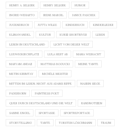
HENRY A. SELKIRK
HENRY SELKIRK
HUMOR
INGRID WIDIARTO
IRENE MARGIL
JANICE PASCHEK
JUGENDBUCH
JUTTA WILKE
KINDERBUCH
KINDERLIEDER
KLIMAWANDEL
KULTUR
KURZI SHORTRIVER
LEBEN
LEBEN IN DEUTSCHLAND
LICHT VON DIESER WELT
LUDWIGKIRCHPLATZ
LULA HEBT AB
MAMA WEIHACHT
MARYAM ANDAZ
MATTHIAS BOGUCKI
MEINE TANTE
METIN KIRIMTAY
MICHÈLE MEISTER
MITTEN IM LEBEN. NICHT AUS ADAMS RIPPE
NASRIN SIEGE
PADERBORN
PAINTRESS POET
QUER DURCH DEUTSCHLAND UND DIE WELT
RANDNOTIZEN
SABINE ENGEL
SPORTASSE
SPORTREPORTAGE
STORYTELLING
TANTE
TORSTEN LÖSCHMANN
TRAUM