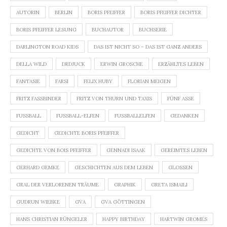
AUTORIN
BERLIN
BORIS PFEIFFER
BORIS PFEIFFER DICHTER
BORIS PFEIFFER LESUNG
BUCHAUTOR
BUCHSERIE
DARLINGTON ROAD KIDS
DAS IST NICHT SO – DAS IST GANZ ANDERS
DELLA WILD
DRDJUCK
ERWIN GROSCHE
ERZÄHLTES LEBEN
FANTASIE
FARSI
FELIX HUBY
FLORIAN MEIGEN
FRITZ FASSBINDER
FRITZ VON THURN UND TAXIS
FÜNF ASSE
FUSSBALL
FUSSBALL-ELFEN
FUSSBALLELFEN
GEDANKEN
GEDICHT
GEDICHTE BORIS PFEIFFER
GEDICHTE VON BOIS PFEIFFER
GENNADI ISAAK
GEREIMTES LEBEN
GERHARD GEMKE
GESCHICHTEN AUS DEM LEBEN
GLOSSEN
GRAL DER VERLORENEN TRÄUME
GRAPHIK
GRETA ISMAILI
GUDRUN WIEBKE
GVA
GVA GÖTTINGEN
HANS CHRISTIAN RÜNGELER
HAPPY BIRTHDAY
HARTWIN GROMES