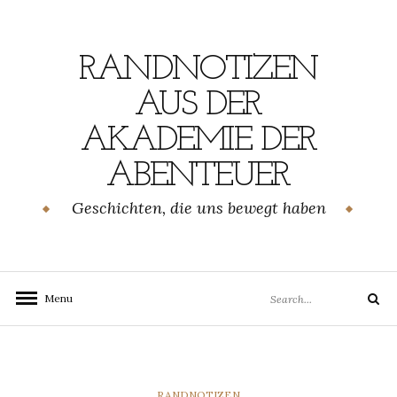
Skip
to
content
RANDNOTIZEN
AUS DER
AKADEMIE DER
ABENTEUER
Geschichten, die uns bewegt haben
Search
Menu
Search
for:
CATEGORIES
RANDNOTIZEN