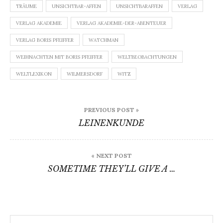
TRÄUME
UNSICHTBAR-AFFEN
UNSICHTBARAFFEN
VERLAG
VERLAG AKADEMIE
VERLAG AKADEMIE-DER-ABENTEUER
VERLAG BORIS PFEIFFER
WATCHMAN
WEIHNACHTEN MIT BORIS PFEIFFER
WELTBEOBACHTUNGEN
WELTLEXIKON
WILMERSDORF
WITZ
Beitragsnavigation
PREVIOUS POST »
LEINENKUNDE
« NEXT POST
SOMETIME THEY’LL GIVE A …