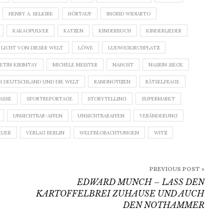
HENRY A. SELKIRK
HÖRTAUF
INGRID WIDIARTO
KAKAOPULVER
KATZEN
KINDERBUCH
KINDERLIEDER
LICHT VON DIESER WELT
LÖWE
LUDWIGKIRCHPLATZ
ETIN KIRIMTAY
MICHÈLE MEISTER
NAHOST
NASRIN SIEGE
H DEUTSCHLAND UND DIE WELT
RANDNOTIZEN
RÄTSELFRAGE
ASSE
SPORTREPORTAGE
STORYTELLING
SUPERMARKT
UNSICHTBAR-AFFEN
UNSICHTBARAFFEN
VERÄNDERUNG
EUER
VERLAG BERLIN
WELTBEOBACHTUNGEN
WITZ
PREVIOUS POST »
EDWARD MUNCH – LASS DEN
KARTOFFELBREI ZUHAUSE UND AUCH
DEN NOTHAMMER