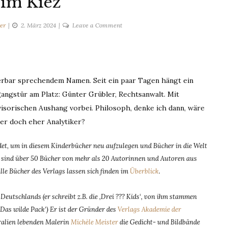
im Kiez
on
er
2. März 2024
Leave a Comment
Neu
im
Kiez
derbar sprechendem Namen. Seit ein paar Tagen hängt ein
ngstür am Platz: Günter Grübler, Rechtsanwalt. Mit
orischen Aushang vorbei. Philosoph, denke ich dann, wäre
er doch eher Analytiker?
t, um in diesem Kinderbücher neu aufzulegen und Bücher in die Welt
dem sind über 50 Bücher von mehr als 20 Autorinnen und Autoren aus
Alle Bücher des Verlags lassen sich finden im
Überblick
.
eutschlands (er schreibt z.B. die ‚Drei ??? Kids‘, von ihm stammen
‚Das wilde Pack‘) Er ist der Gründer des
Verlags Akademie der
tralien lebenden Malerin
Michèle Meister
die Gedicht- und Bildbände