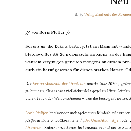
Neu 
by
Verlag Akademie der Abenteu
// von Boris Pfeffer //
Bei uns um die Ecke arbeitet jetzt ein Mann mit wun
blütenweißes A4-Schreibmaschinenpapier an der Einga
wahrem Vergnügen gehe ich morgens an diesem provis
auch ein Beruf gewesen für diesen starken Namen. Od
Der
Verlag Akademie der Abenteuer
wurde Ende 2020 gegründe
zu bringen, die es sonst vielleicht nicht gegeben hätte. Seit
vielen Teilen der Welt erschienen – und die Reise geht weiter. 
Boris Pfeiffer
ist einer der meistgelesenen Kinderbuchautoren D
‚Celfie und die Unvollkommenen‘, ‚
Die Unsichtbar-Affen
oder 
Abenteuer
. Zuletzt erschienen dort zusammen mit der in Aus