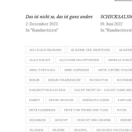
Das ist nicht so, das ist ganz anders
SCHICKSALS
2. Dezember 2023
19. Juni 2022
In "Randnotizen"
In "Randnotizen
AIGA RASCH BILDBAND
AKADEMIE DER ABENTEUER
AKADEMI
ALLES FLIESST
ALLTAGSBEOBACHTUNGEN
ANDREAS SCHL
ANNA TORTAJADA
ANNE JASPERSEN
ANTJE JORTZIK-PASCH
BERLIN
BERLIN WILMERSDORF
BUCHAUTOR
BUCHSERI
DARLINGTON ROAD KIDS
DAS IST NICHT SO – DAS IST GANZ AN
EISZEIT
ERWIN GROSCHE
ERZÄHLTES LEBEN
FANTASIE
FRITZ FASSBINDER
FRITZ VON THURN UND TAXIS
FUCHS
GEDANKEN
GEDICHT
GEDICHT UND GRAPHIK
GEREIM
GLOSSEN
GRAPHIK
GRAUPEL
GROSCHES WELTLEXIK