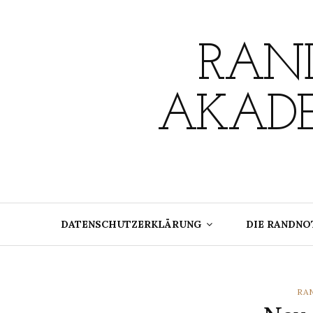
Skip
to
content
RAND
AKADE
DATENSCHUTZERKLÄRUNG
DIE RANDNO
CA
RA