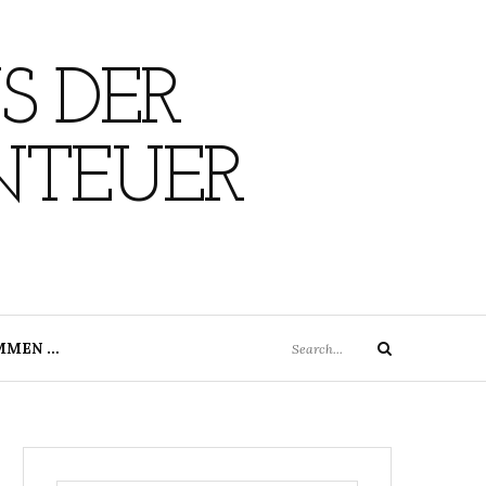
S DER
NTEUER
Search
MMEN …
Search
for: