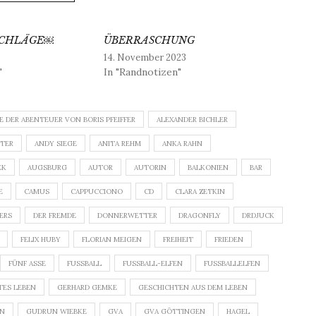
SCHLÄGE￼
ÜBERRASCHUNG
14. November 2023
"
In "Randnotizen"
E DER ABENTEUER VON BORIS PFEIFFER
ALEXANDER BICHLER
ÜTER
ANDY SIEGE
ANITA REHM
ANKA RAHN
EK
AUGSBURG
AUTOR
AUTORIN
BALKONIEN
BAR
E
CAMUS
CAPPUCCIONO
CD
CLARA ZETKIN
DERS
DER FREMDE
DONNERWETTER
DRAGONFLY
DRDJUCK
FELIX HUBY
FLORIAN MEIGEN
FREIHEIT
FRIEDEN
FÜNF ASSE
FUSSBALL
FUSSBALL-ELFEN
FUSSBALLELFEN
TES LEBEN
GERHARD GEMKE
GESCHICHTEN AUS DEM LEBEN
ON
GUDRUN WIEBKE
GVA
GVA GÖTTINGEN
HAGEL