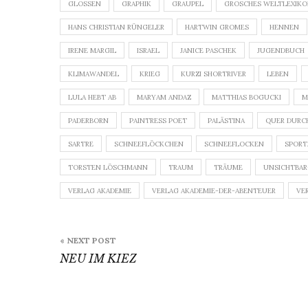
GLOSSEN
GRAPHIK
GRAUPEL
GROSCHES WELTLEXIK
HANS CHRISTIAN RÜNGELER
HARTWIN GROMES
HENNEN
IRENE MARGIL
ISRAEL
JANICE PASCHEK
JUGENDBUCH
KLIMAWANDEL
KRIEG
KURZI SHORTRIVER
LEBEN
LULA HEBT AB
MARYAM ANDAZ
MATTHIAS BOGUCKI
M
PADERBORN
PAINTRESS POET
PALÄSTINA
QUER DURC
SARTRE
SCHNEEFLÖCKCHEN
SCHNEEFLOCKEN
SPORT
TORSTEN LÖSCHMANN
TRAUM
TRÄUME
UNSICHTBAR
VERLAG AKADEMIE
VERLAG AKADEMIE-DER-ABENTEUER
VE
Beitragsnavigation
« NEXT POST
NEU IM KIEZ