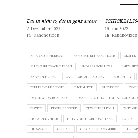
Das ist nicht so, das ist ganz anders
SCHICKSALS
2. Dezember 2023
19. Juni 2022
In "Randnotizen"
In "Randnotizen
AIGA RASCH BILDBAND
AKADEMIE DER ABENTEUER
AKADEMI
ALLTAGSBEOBACHTUNGEN
ANDREAS SCHLÜTER
ANDY SIE
ANNE JASPERSEN
ANTJE JORTZIK-PASCHEK
AUGSBURG
BERLIN WILMERSDORF
BUCHAUTOR
BUCHSERIE
CAMU
DARLINGTON ROAD KIDS
DAS IST NICHT SO – DAS IST GANZ AN
EISZEIT
ERWIN GROSCHE
ERZÄHLTES LEBEN
FANTASIE
FRITZ FASSBINDER
FRITZ VON THURN UND TAXIS
FUCHS
GEDANKEN
GEDICHT
GEDICHT UND GRAPHIK
GEREIM