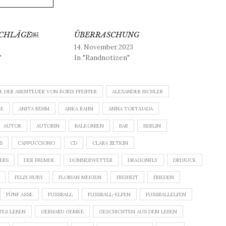
SCHLÄGE￼
ÜBERRASCHUNG
14. November 2023
"
In "Randnotizen"
E DER ABENTEUER VON BORIS PFEIFFER
ALEXANDER BICHLER
GE
ANITA REHM
ANKA RAHN
ANNA TORTAJADA
AUTOR
AUTORIN
BALKONIEN
BAR
BERLIN
S
CAPPUCCIONO
CD
CLARA ZETKIN
DERS
DER FREMDE
DONNERWETTER
DRAGONFLY
DRDJUCK
FELIX HUBY
FLORIAN MEIGEN
FREIHEIT
FRIEDEN
FÜNF ASSE
FUSSBALL
FUSSBALL-ELFEN
FUSSBALLELFEN
TES LEBEN
GERHARD GEMKE
GESCHICHTEN AUS DEM LEBEN