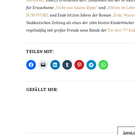
Abenteuer
. Zuletzt erschienen dort zusammen mit der in Aus
für Erwachsene
„Nicht aus Adams Rippe“
und
„Mitten im Lebe
SURVIVORS
. und Ende letzten Jahres der Roman
„Erde, Wasse
Süddeutschen Zeitung als eines der zehn besten Kinderbücher d
regelmäßig mit großer Freude neue Bände der
Die drei ??? Kid
TEILEN MIT:
GEFÄLLT MIR:
ÄHNLI