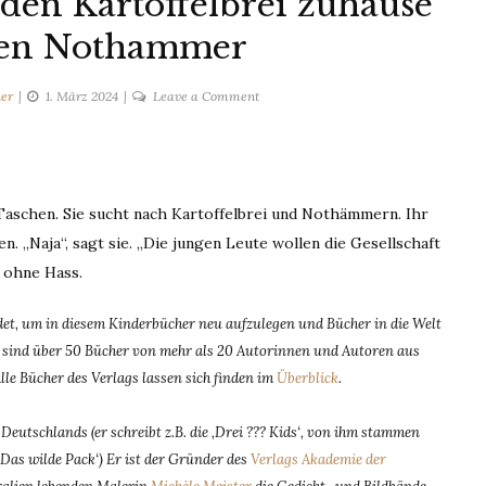
en Kartoffelbrei zuhause
den Nothammer
on
er
1. März 2024
Leave a Comment
Edward
Munch
–
Lass
 Taschen. Sie sucht nach Kartoffelbrei und Nothämmern. Ihr
den
n. „Naja“, sagt sie. „Die jungen Leute wollen die Gesellschaft
Kartoffelbrei
zuhause
, ohne Hass.
und
auch
t, um in diesem Kinderbücher neu aufzulegen und Bücher in die Welt
den
dem sind über 50 Bücher von mehr als 20 Autorinnen und Autoren aus
Nothammer
Alle Bücher des Verlags lassen sich finden im
Überblick
.
eutschlands (er schreibt z.B. die ‚Drei ??? Kids‘, von ihm stammen
‚Das wilde Pack‘) Er ist der Gründer des
Verlags Akademie der