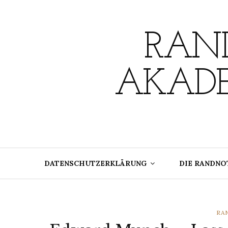
Skip
to
content
RAND
AKADE
DATENSCHUTZERKLÄRUNG
DIE RANDNO
CA
RA