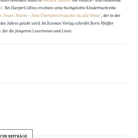
tralien lebenden Malerin
Michèle Meister
die Gedicht- und Bildbände
n“
. Bei HarperCollins erschien seine hochgelobte Kinderbuchreihe
r, Feuer, Sturm – Zum Überleben brauchst du alle Sinne“
, der in der
es Jahres gelobt wird. Im Kosmos Verlag schreibt Boris Pfeiffer
s
für die jüngeren Leserinnen und Leser.
CHE BEITRÄGE