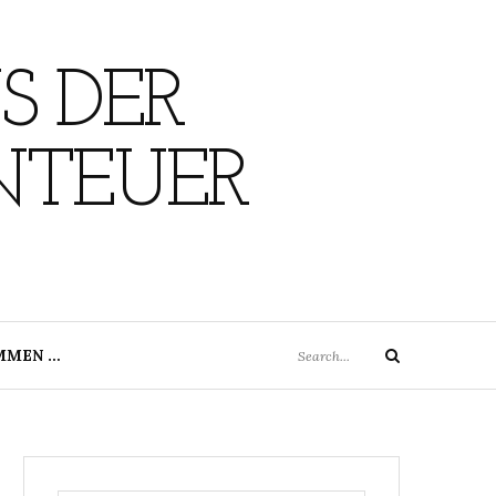
S DER
NTEUER
Search
MMEN …
Search
for: