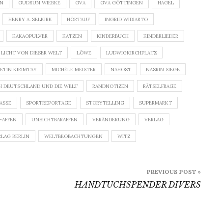
ON
GUDRUN WIEBKE
GVA
GVA GÖTTINGEN
HAGEL
HENRY A. SELKIRK
HÖRTAUF
INGRID WIDIARTO
KAKAOPULVER
KATZEN
KINDERBUCH
KINDERLIEDER
LICHT VON DIESER WELT
LÖWE
LUDWIGKIRCHPLATZ
ETIN KIRIMTAY
MICHÈLE MEISTER
NAHOST
NASRIN SIEGE
H DEUTSCHLAND UND DIE WELT
RANDNOTIZEN
RÄTSELFRAGE
ASSE
SPORTREPORTAGE
STORYTELLING
SUPERMARKT
-AFFEN
UNSICHTBARAFFEN
VERÄNDERUNG
VERLAG
RLAG BERLIN
WELTBEOBACHTUNGEN
WITZ
PREVIOUS POST »
HANDTUCHSPENDER DIVERS