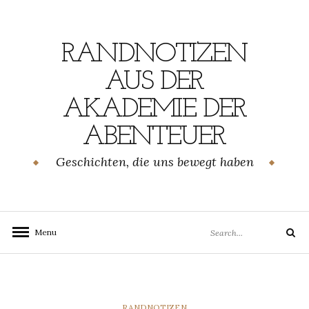
Skip
to
content
RANDNOTIZEN
AUS DER
AKADEMIE DER
ABENTEUER
Geschichten, die uns bewegt haben
Search
Menu
Search
for:
CATEGORIES
RANDNOTIZEN