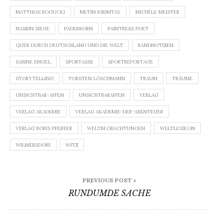
MATTHIAS BOGUCKI
METIN KIRIMTAY
MICHÈLE MEISTER
NASRIN SIEGE
PADERBORN
PAINTRESS POET
QUER DURCH DEUTSCHLAND UND DIE WELT
RANDNOTIZEN
SABINE ENGEL
SPORTASSE
SPORTREPORTAGE
STORYTELLING
TORSTEN LÖSCHMANN
TRAUM
TRÄUME
UNSICHTBAR-AFFEN
UNSICHTBARAFFEN
VERLAG
VERLAG AKADEMIE
VERLAG AKADEMIE-DER-ABENTEUER
VERLAG BORIS PFEIFFER
WELTBEOBACHTUNGEN
WELTLEXIKON
WILMERSDORF
WITZ
Beitragsnavigation
PREVIOUS POST »
RUNDUMDE SACHE