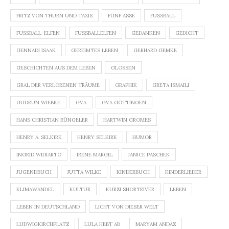
FRITZ VON THURN UND TAXIS
FÜNF ASSE
FUSSBALL
FUSSBALL-ELFEN
FUSSBALLELFEN
GEDANKEN
GEDICHT
GENNADI ISAAK
GEREIMTES LEBEN
GERHARD GEMKE
GESCHICHTEN AUS DEM LEBEN
GLOSSEN
GRAL DER VERLORENEN TRÄUME
GRAPHIK
GRETA ISMAILI
GUDRUN WIEBKE
GVA
GVA GÖTTINGEN
HANS CHRISTIAN RÜNGELER
HARTWIN GROMES
HENRY A. SELKIRK
HENRY SELKIRK
HUMOR
INGRID WIDIARTO
IRENE MARGIL
JANICE PASCHEK
JUGENDBUCH
JUTTA WILKE
KINDERBUCH
KINDERLIEDER
KLIMAWANDEL
KULTUR
KURZI SHORTRIVER
LEBEN
LEBEN IN DEUTSCHLAND
LICHT VON DIESER WELT
LUDWIGKIRCHPLATZ
LULA HEBT AB
MARYAM ANDAZ