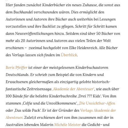
Hier fanden zunächst Kinderbücher ein neues Zuhause, die sonst aus
dem Buchhandel verschwunden wären. Dies ermöglicht den
Autorinnen und Autoren ihre Bücher auch weiterhin bei Lesungen
vorzustellen und ihre Backlist zu pflegen. Schritt für Schritt kamen
dann Neuveröffentlichungen hinzu. Seitdem sind über 50 Bücher von
mehr als 20 Autorinnen und Autoren aus vielen Teilen der Welt
erschienen – zweimal hochgelobt von Elke Heidenreich. Alle Bücher
des Verlags lassen sich finden im
Überblick
.
Boris Pfeiffer
ist einer der meistgelesenen Kinderbuchautoren
Deutschlands. Er schrieb zum Beispiel die von Kindern und
Erwachsenen gleichermaßen als einzigartig gelobte historisch-
fantastische Zeitreisensaga
‚Akademie der Abenteuer‘
, wie auch über
100 Bände für die beliebte Kinderbuchreihe ‚Drei ??? Kids‘. Von ihm
stammen ‚Celfie und die Unvollkommenen‘, ‚
Die Unsichtbar-Affen
oder ‚Das wilde Pack‘. Er ist der Gründer des
Verlags Akademie der
Abenteuer
. Zuletzt erschienen dort von ihm zusammen mit der in
Australien lebenden Malerin
Michèle Meister
die Gedicht- und