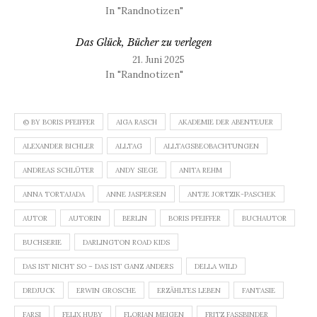
In "Randnotizen"
Das Glück, Bücher zu verlegen
21. Juni 2025
In "Randnotizen"
© BY BORIS PFEIFFER
AIGA RASCH
AKADEMIE DER ABENTEUER
ALEXANDER BICHLER
ALLTAG
ALLTAGSBEOBACHTUNGEN
ANDREAS SCHLÜTER
ANDY SIEGE
ANITA REHM
ANNA TORTAJADA
ANNE JASPERSEN
ANTJE JORTZIK-PASCHEK
AUTOR
AUTORIN
BERLIN
BORIS PFEIFFER
BUCHAUTOR
BUCHSERIE
DARLINGTON ROAD KIDS
DAS IST NICHT SO – DAS IST GANZ ANDERS
DELLA WILD
DRDJUCK
ERWIN GROSCHE
ERZÄHLTES LEBEN
FANTASIE
FARSI
FELIX HUBY
FLORIAN MEIGEN
FRITZ FASSBINDER