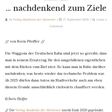
… nachdenkend zum Ziele
by
Verlag Akademie der Abenteuer
17. September 2024
Leave a
on
Comment
…
nachdenkend
// von Boris Pfeiffer //
zum
Ziele
Die Waggons der Deutschen Bahn sind jetzt so gereiht, dass
man in seinem Ersatzzug für den ausgefallenen eigentlichen
mit dem Rücken zum Ziel sitzt. So kann man in Ruhe darüber
nachdenken, was heute wieder das technische Problem war.
Ab 2025 dürfen dann Autos im Stadtverkehr auch aus eben
diesem Grunde ausschließlich rückwärts chauffiert werden.
© Boris Pfeiffer
//
Der
Verlag Akademie der Abenteuer
wurde Ende 2020 gegründet.