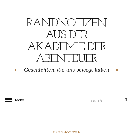
Skip
to
content
RANDNOTIZEN
AUS DER
AKADEMIE DER
ABENTEUER
Geschichten, die uns bewegt haben
Search
Menu
Search
for:
CATEGORIES
RANDNOTIZEN