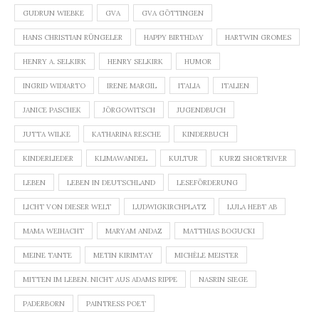
GUDRUN WIEBKE
GVA
GVA GÖTTINGEN
HANS CHRISTIAN RÜNGELER
HAPPY BIRTHDAY
HARTWIN GROMES
HENRY A. SELKIRK
HENRY SELKIRK
HUMOR
INGRID WIDIARTO
IRENE MARGIL
ITALIA
ITALIEN
JANICE PASCHEK
JÖRGOWITSCH
JUGENDBUCH
JUTTA WILKE
KATHARINA RESCHE
KINDERBUCH
KINDERLIEDER
KLIMAWANDEL
KULTUR
KURZI SHORTRIVER
LEBEN
LEBEN IN DEUTSCHLAND
LESEFÖRDERUNG
LICHT VON DIESER WELT
LUDWIGKIRCHPLATZ
LULA HEBT AB
MAMA WEIHACHT
MARYAM ANDAZ
MATTHIAS BOGUCKI
MEINE TANTE
METIN KIRIMTAY
MICHÈLE MEISTER
MITTEN IM LEBEN. NICHT AUS ADAMS RIPPE
NASRIN SIEGE
PADERBORN
PAINTRESS POET