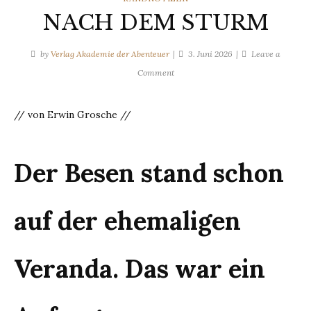
NACH DEM STURM
by
Verlag Akademie der Abenteuer
3. Juni 2026
Leave a
on
Comment
NACH
DEM
// von Erwin Grosche //
STURM
Der Besen stand schon
auf der ehemaligen
Veranda. Das war ein