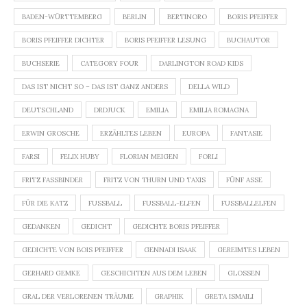
BADEN-WÜRTTEMBERG
BERLIN
BERTINORO
BORIS PFEIFFER
BORIS PFEIFFER DICHTER
BORIS PFEIFFER LESUNG
BUCHAUTOR
BUCHSERIE
CATEGORY FOUR
DARLINGTON ROAD KIDS
DAS IST NICHT SO – DAS IST GANZ ANDERS
DELLA WILD
DEUTSCHLAND
DRDJUCK
EMILIA
EMILIA ROMAGNA
ERWIN GROSCHE
ERZÄHLTES LEBEN
EUROPA
FANTASIE
FARSI
FELIX HUBY
FLORIAN MEIGEN
FORLI
FRITZ FASSBINDER
FRITZ VON THURN UND TAXIS
FÜNF ASSE
FÜR DIE KATZ
FUSSBALL
FUSSBALL-ELFEN
FUSSBALLELFEN
GEDANKEN
GEDICHT
GEDICHTE BORIS PFEIFFER
GEDICHTE VON BOIS PFEIFFER
GENNADI ISAAK
GEREIMTES LEBEN
GERHARD GEMKE
GESCHICHTEN AUS DEM LEBEN
GLOSSEN
GRAL DER VERLORENEN TRÄUME
GRAPHIK
GRETA ISMAILI