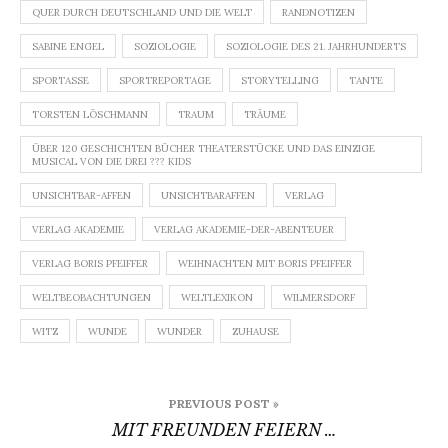
QUER DURCH DEUTSCHLAND UND DIE WELT
RANDNOTIZEN
SABINE ENGEL
SOZIOLOGIE
SOZIOLOGIE DES 21. JAHRHUNDERTS
SPORTASSE
SPORTREPORTAGE
STORYTELLING
TANTE
TORSTEN LÖSCHMANN
TRAUM
TRÄUME
ÜBER 120 GESCHICHTEN BÜCHER THEATERSTÜCKE UND DAS EINZIGE
MUSICAL VON DIE DREI ??? KIDS
UNSICHTBAR-AFFEN
UNSICHTBARAFFEN
VERLAG
VERLAG AKADEMIE
VERLAG AKADEMIE-DER-ABENTEUER
VERLAG BORIS PFEIFFER
WEIHNACHTEN MIT BORIS PFEIFFER
WELTBEOBACHTUNGEN
WELTLEXIKON
WILMERSDORF
WITZ
WUNDE
WUNDER
ZUHAUSE
Beitragsnavigation
PREVIOUS POST »
MIT FREUNDEN FEIERN …