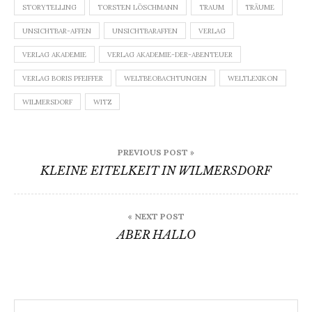
STORYTELLING
TORSTEN LÖSCHMANN
TRAUM
TRÄUME
UNSICHTBAR-AFFEN
UNSICHTBARAFFEN
VERLAG
VERLAG AKADEMIE
VERLAG AKADEMIE-DER-ABENTEUER
VERLAG BORIS PFEIFFER
WELTBEOBACHTUNGEN
WELTLEXIKON
WILMERSDORF
WITZ
Beitragsnavigation
PREVIOUS POST »
KLEINE EITELKEIT IN WILMERSDORF
« NEXT POST
ABER HALLO