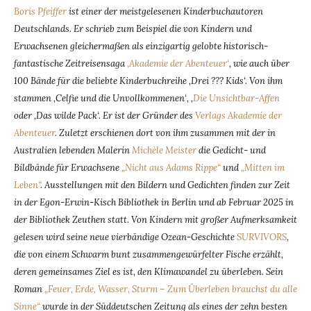
Boris Pfeiffer
ist einer der meistgelesenen Kinderbuchautoren
Deutschlands. Er schrieb zum Beispiel die von Kindern und
Erwachsenen gleichermaßen als einzigartig gelobte historisch-
fantastische Zeitreisensaga
‚Akademie der Abenteuer‘
, wie auch über
100 Bände für die beliebte Kinderbuchreihe ‚Drei ??? Kids‘. Von ihm
stammen ‚Celfie und die Unvollkommenen‘, ‚
Die Unsichtbar-Affen
oder ‚Das wilde Pack‘. Er ist der Gründer des
Verlags Akademie der
Abenteuer
. Zuletzt erschienen dort von ihm zusammen mit der in
Australien lebenden Malerin
Michèle Meister
die Gedicht- und
Bildbände für Erwachsene
„Nicht aus Adams Rippe“
und
„Mitten im
Leben“
. Ausstellungen mit den Bildern und Gedichten finden zur Zeit
in der Egon-Erwin-Kisch Bibliothek in Berlin und ab Februar 2025 in
der Bibliothek Zeuthen statt. Von Kindern mit großer Aufmerksamkeit
gelesen wird seine neue vierbändige Ozean-Geschichte
SURVIVORS
,
die von einem Schwarm bunt zusammengewürfelter Fische erzählt,
deren gemeinsames Ziel es ist, den Klimawandel zu überleben. Sein
Roman
„Feuer, Erde, Wasser, Sturm – Zum Überleben brauchst du alle
Sinne“
wurde in der Süddeutschen Zeitung als eines der zehn besten