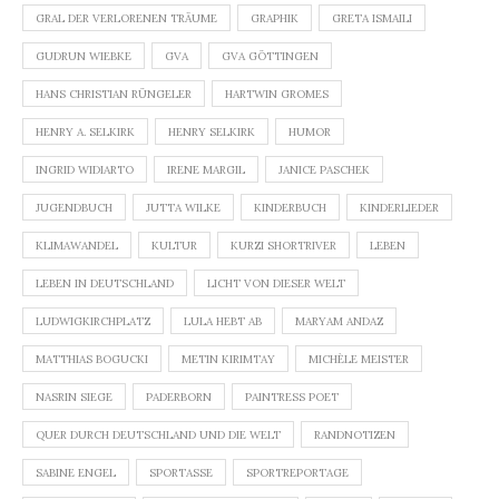
GRAL DER VERLORENEN TRÄUME
GRAPHIK
GRETA ISMAILI
GUDRUN WIEBKE
GVA
GVA GÖTTINGEN
HANS CHRISTIAN RÜNGELER
HARTWIN GROMES
HENRY A. SELKIRK
HENRY SELKIRK
HUMOR
INGRID WIDIARTO
IRENE MARGIL
JANICE PASCHEK
JUGENDBUCH
JUTTA WILKE
KINDERBUCH
KINDERLIEDER
KLIMAWANDEL
KULTUR
KURZI SHORTRIVER
LEBEN
LEBEN IN DEUTSCHLAND
LICHT VON DIESER WELT
LUDWIGKIRCHPLATZ
LULA HEBT AB
MARYAM ANDAZ
MATTHIAS BOGUCKI
METIN KIRIMTAY
MICHÈLE MEISTER
NASRIN SIEGE
PADERBORN
PAINTRESS POET
QUER DURCH DEUTSCHLAND UND DIE WELT
RANDNOTIZEN
SABINE ENGEL
SPORTASSE
SPORTREPORTAGE