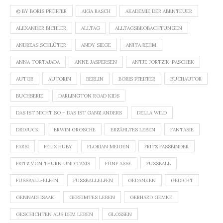
© BY BORIS PFEIFFER
AIGA RASCH
AKADEMIE DER ABENTEUER
ALEXANDER BICHLER
ALLTAG
ALLTAGSBEOBACHTUNGEN
ANDREAS SCHLÜTER
ANDY SIEGE
ANITA REHM
ANNA TORTAJADA
ANNE JASPERSEN
ANTJE JORTZIK-PASCHEK
AUTOR
AUTORIN
BERLIN
BORIS PFEIFFER
BUCHAUTOR
BUCHSERIE
DARLINGTON ROAD KIDS
DAS IST NICHT SO – DAS IST GANZ ANDERS
DELLA WILD
DRDJUCK
ERWIN GROSCHE
ERZÄHLTES LEBEN
FANTASIE
FARSI
FELIX HUBY
FLORIAN MEIGEN
FRITZ FASSBINDER
FRITZ VON THURN UND TAXIS
FÜNF ASSE
FUSSBALL
FUSSBALL-ELFEN
FUSSBALLELFEN
GEDANKEN
GEDICHT
GENNADI ISAAK
GEREIMTES LEBEN
GERHARD GEMKE
GESCHICHTEN AUS DEM LEBEN
GLOSSEN