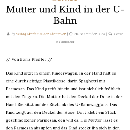
Mutter und Kind in der U-
Bahn
by
Verlag Akademie der Abenteuer
20. September 2024
Leave
on
a Comment
Mutter
und
// Von Boris Pfeiffer //
Kind
in
Das Kind sitzt in einem Kinderwagen. In der Hand hält es
der
eine durchsichtige Plastikdose, darin Spaghetti mit
U-
Bahn
Parmesan. Das Kind greift hinein und isst sichtlich fröhlich
mit den Fingern. Die Mutter hat den Deckel der Dose in der
Hand. Sie sitzt auf der Sitzbank des U-Bahnwaggons. Das
Kind zeigt auf den Deckel der Hose. Dort klebt ein Stück
geschmolzener Parmesan, den will es. Die Mutter lässt es
den Parmesan abzupfen und das Kind steckt ihn sich in den