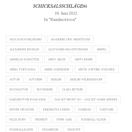
SCHICKSALSSCHLÄGE￼
19. Juni 2022
In "Randnotizen"
AIGA RASCH BILDBAND
AKADEMIE DER ABENTEUER
ALEXANDER BICHLER
ALLTAGSBEOBACHTUNGEN
AMPEL
ANDREAS SCHLÜTER
ANDY SIEGE
ANITA REHM
ANNA TORTAJADA
ANNE JASPERSEN
ANTJE JORTZIK-PASCHEK
AUTOR
AUTORIN
BERLIN
BERLIN WILMERSDORF
BUCHAUTOR
BUCHSERIE
CLARA ZETKIN
DARLINGTON ROAD KIDS
DAS IST NICHT SO – DAS IST GANZ ANDERS
ERWIN GROSCHE
ERZÄHLTES LEBEN
FAHRRAD
FANTASIE
FELIX HUBY
FREIHEIT
FÜNF ASSE
FUSSBALL-ELFEN
FUSSBALLELFEN
GEDANKEN
GEDICHT