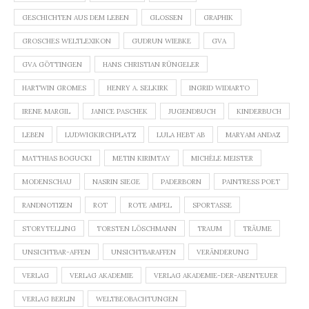
GESCHICHTEN AUS DEM LEBEN
GLOSSEN
GRAPHIK
GROSCHES WELTLEXIKON
GUDRUN WIEBKE
GVA
GVA GÖTTINGEN
HANS CHRISTIAN RÜNGELER
HARTWIN GROMES
HENRY A. SELKIRK
INGRID WIDIARTO
IRENE MARGIL
JANICE PASCHEK
JUGENDBUCH
KINDERBUCH
LEBEN
LUDWIGKIRCHPLATZ
LULA HEBT AB
MARYAM ANDAZ
MATTHIAS BOGUCKI
METIN KIRIMTAY
MICHÈLE MEISTER
MODENSCHAU
NASRIN SIEGE
PADERBORN
PAINTRESS POET
RANDNOTIZEN
ROT
ROTE AMPEL
SPORTASSE
STORYTELLING
TORSTEN LÖSCHMANN
TRAUM
TRÄUME
UNSICHTBAR-AFFEN
UNSICHTBARAFFEN
VERÄNDERUNG
VERLAG
VERLAG AKADEMIE
VERLAG AKADEMIE-DER-ABENTEUER
VERLAG BERLIN
WELTBEOBACHTUNGEN