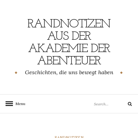
Skip
to
content
RANDNOTIZEN
AUS DER
AKADEMIE DER
ABENTEUER
Geschichten, die uns bewegt haben
Search
Menu
Search
for:
CATEGORIES
RANDNOTIZEN