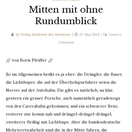
Mitten mit ohne
Rundumblick
by
Verlag Akademie der Abenteuer
27. Mai 2025
Leave a
on
Comment
Mitten
mit
// von Boris Pfeiffer //
ohne
Rundumblick
So im Allgemeinen heißt es ja eher: die Drängler, die Raser,
die Lichthuper, die auf der Überholspurfahrer seien die
Nerver auf der Autobahn. Die gibt es natürlich, na klar,
gestern ein grauer Porsche, auch namentlich geradewegs
von den Carerabahn gekommen, und ein schwarzer Benz,
ersterer nur komm nah und drängel-drängel-drängel,
zweiterer fleißig mit Lichthupe. Aber die bundesdeutsche
Mehrwertwahrheit sind die in der Mitte fahren, die