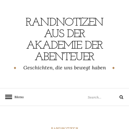
Skip
to
content
RANDNOTIZEN
AUS DER
AKADEMIE DER
ABENTEUER
Geschichten, die uns bewegt haben
Search
Menu
Search
for:
CATEGORIES
RANDNOTIZEN