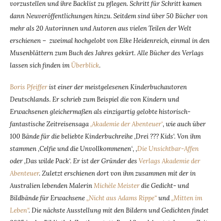
vorzustellen und ihre Backlist zu pflegen. Schritt für Schritt kamen
dann Neuveröffentlichungen hinzu. Seitdem sind über 50 Bücher von
mehr als 20 Autorinnen und Autoren aus vielen Teilen der Welt
erschienen – zweimal hochgelobt von Elke Heidenreich, einmal in den
Musenblättern zum Buch des Jahres gekürt. Alle Bücher des Verlags
lassen sich finden im
Überblick
.
Boris Pfeiffer
ist einer der meistgelesenen Kinderbuchautoren
Deutschlands. Er schrieb zum Beispiel die von Kindern und
Erwachsenen gleichermaßen als einzigartig gelobte historisch-
fantastische Zeitreisensaga
‚Akademie der Abenteuer‘
, wie auch über
100 Bände für die beliebte Kinderbuchreihe ‚Drei ??? Kids‘. Von ihm
stammen ‚Celfie und die Unvollkommenen‘, ‚
Die Unsichtbar-Affen
oder ‚Das wilde Pack‘. Er ist der Gründer des
Verlags Akademie der
Abenteuer
. Zuletzt erschienen dort von ihm zusammen mit der in
Australien lebenden Malerin
Michèle Meister
die Gedicht- und
Bildbände für Erwachsene
„Nicht aus Adams Rippe“
und
„Mitten im
Leben“
. Die nächste Ausstellung mit den Bildern und Gedichten findet