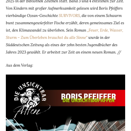
2025 in der Bibliothek Zeuthen statt. Band 3 und 4 entstehen zur Zeit.
Von Kindern mit großer Aufmerksamkeit gelesen wird Boris Pfeiffers
vierbändige Ozean-Geschichte
SURVIVORS
,
die von einem Schwarm
bunt zusammengewürfelter Fische erzählt, deren gemeinsames Ziel es
ist, den Klimawandel zu überleben. Sein Roman
„Feuer, Erde, Wasser,
Sturm – Zum Überleben brauchst du alle Sinne“
wurde in der
Süddeutschen Zeitung als eines der zehn besten Jugendbücher des
Jahres 2023 gewählt. Er arbeitet zur Zeit an einem neuen Roman. //
Aus dem Verlag: