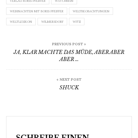
VERLAG BORIS PFEIFFER
WATCHMAN
WEIHNACHTEN MIT BORIS PFEIFFER
WELTBEOBACHTUNGEN
WELTLEXIKON
WILMERSDORF
WITZ
Beitragsnavigation
PREVIOUS POST »
JA, KLAR MACHTE DAS MÜDE, ABER ABER
ABER …
« NEXT POST
SHUCK
SCHREIBE EINEN