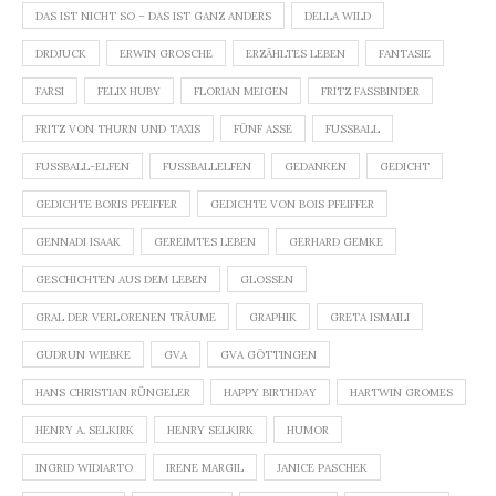
DAS IST NICHT SO – DAS IST GANZ ANDERS
DELLA WILD
DRDJUCK
ERWIN GROSCHE
ERZÄHLTES LEBEN
FANTASIE
FARSI
FELIX HUBY
FLORIAN MEIGEN
FRITZ FASSBINDER
FRITZ VON THURN UND TAXIS
FÜNF ASSE
FUSSBALL
FUSSBALL-ELFEN
FUSSBALLELFEN
GEDANKEN
GEDICHT
GEDICHTE BORIS PFEIFFER
GEDICHTE VON BOIS PFEIFFER
GENNADI ISAAK
GEREIMTES LEBEN
GERHARD GEMKE
GESCHICHTEN AUS DEM LEBEN
GLOSSEN
GRAL DER VERLORENEN TRÄUME
GRAPHIK
GRETA ISMAILI
GUDRUN WIEBKE
GVA
GVA GÖTTINGEN
HANS CHRISTIAN RÜNGELER
HAPPY BIRTHDAY
HARTWIN GROMES
HENRY A. SELKIRK
HENRY SELKIRK
HUMOR
INGRID WIDIARTO
IRENE MARGIL
JANICE PASCHEK