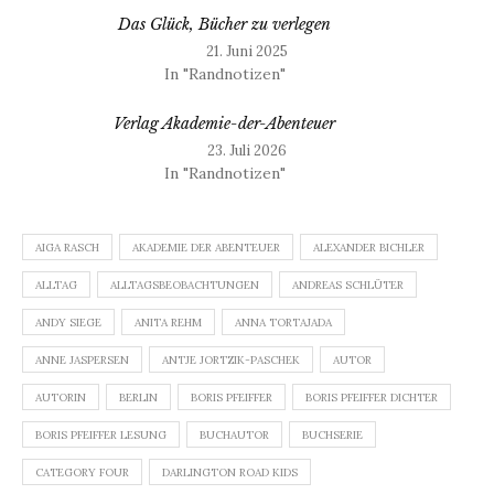
Das Glück, Bücher zu verlegen
21. Juni 2025
In "Randnotizen"
Verlag Akademie-der-Abenteuer
23. Juli 2026
In "Randnotizen"
AIGA RASCH
AKADEMIE DER ABENTEUER
ALEXANDER BICHLER
ALLTAG
ALLTAGSBEOBACHTUNGEN
ANDREAS SCHLÜTER
ANDY SIEGE
ANITA REHM
ANNA TORTAJADA
ANNE JASPERSEN
ANTJE JORTZIK-PASCHEK
AUTOR
AUTORIN
BERLIN
BORIS PFEIFFER
BORIS PFEIFFER DICHTER
BORIS PFEIFFER LESUNG
BUCHAUTOR
BUCHSERIE
CATEGORY FOUR
DARLINGTON ROAD KIDS