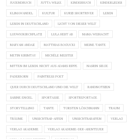
JUGENDBUCH
JUTTA WILKE
KINDERBUCH
KINDERLIEDER
KLIMAWANDEL
KULTUR
KURZI SHORTRIVER
LEBEN
LEBEN IN DEUTSCHLAND
LICHT VON DIESER WELT
LUDWIGKIRCHPLATZ
LULA HEBT AB
MAMA WEIHACHT
MARYAM ANDAZ
MATTHIAS BOGUCKI
MEINE TANTE
METIN KIRIMTAY
MICHÈLE MEISTER
MITTEN IM LEBEN. NICHT AUS ADAMS RIPPE
NASRIN SIEGE
PADERBORN
PAINTRESS POET
QUER DURCH DEUTSCHLAND UND DIE WELT
RANDNOTIZEN
SABINE ENGEL
SPORTASSE
SPORTREPORTAGE
STORYTELLING
TANTE
TORSTEN LÖSCHMANN
TRAUM
TRÄUME
UNSICHTBAR-AFFEN
UNSICHTBARAFFEN
VERLAG
VERLAG AKADEMIE
VERLAG AKADEMIE-DER-ABENTEUER