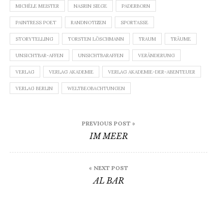
MICHÈLE MEISTER
NASRIN SIEGE
PADERBORN
PAINTRESS POET
RANDNOTIZEN
SPORTASSE
STORYTELLING
TORSTEN LÖSCHMANN
TRAUM
TRÄUME
UNSICHTBAR-AFFEN
UNSICHTBARAFFEN
VERÄNDERUNG
VERLAG
VERLAG AKADEMIE
VERLAG AKADEMIE-DER-ABENTEUER
VERLAG BERLIN
WELTBEOBACHTUNGEN
Beitragsnavigation
PREVIOUS POST »
IM MEER
« NEXT POST
AL BAR