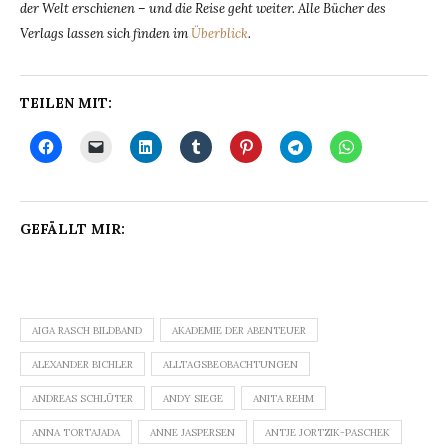
der Welt erschienen – und die Reise geht weiter. Alle Bücher des
Verlags lassen sich finden im
Überblick
.
TEILEN MIT:
GEFÄLLT MIR:
AIGA RASCH BILDBAND
AKADEMIE DER ABENTEUER
ALEXANDER BICHLER
ALLTAGSBEOBACHTUNGEN
ANDREAS SCHLÜTER
ANDY SIEGE
ANITA REHM
ANNA TORTAJADA
ANNE JASPERSEN
ANTJE JORTZIK-PASCHEK