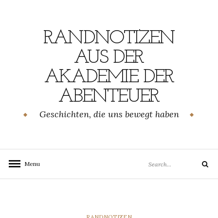
Skip
to
content
RANDNOTIZEN
AUS DER
AKADEMIE DER
ABENTEUER
Geschichten, die uns bewegt haben
Search
Menu
Search
for:
CATEGORIES
RANDNOTIZEN