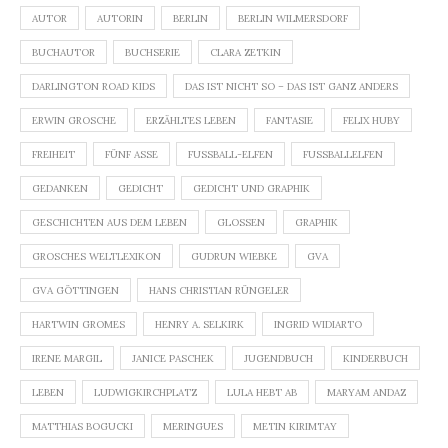
AUTOR
AUTORIN
BERLIN
BERLIN WILMERSDORF
BUCHAUTOR
BUCHSERIE
CLARA ZETKIN
DARLINGTON ROAD KIDS
DAS IST NICHT SO – DAS IST GANZ ANDERS
ERWIN GROSCHE
ERZÄHLTES LEBEN
FANTASIE
FELIX HUBY
FREIHEIT
FÜNF ASSE
FUSSBALL-ELFEN
FUSSBALLELFEN
GEDANKEN
GEDICHT
GEDICHT UND GRAPHIK
GESCHICHTEN AUS DEM LEBEN
GLOSSEN
GRAPHIK
GROSCHES WELTLEXIKON
GUDRUN WIEBKE
GVA
GVA GÖTTINGEN
HANS CHRISTIAN RÜNGELER
HARTWIN GROMES
HENRY A. SELKIRK
INGRID WIDIARTO
IRENE MARGIL
JANICE PASCHEK
JUGENDBUCH
KINDERBUCH
LEBEN
LUDWIGKIRCHPLATZ
LULA HEBT AB
MARYAM ANDAZ
MATTHIAS BOGUCKI
MERINGUES
METIN KIRIMTAY