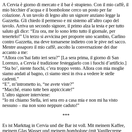
A Cervia è giorno di mercato e il bar è strapieno. Con il mio caffè, il
mio bicchier d’acqua e il bombolone cerco un posto per far
colazione. A un tavolo di legno alto un signore anziano legge la
Gazzetta. Gli chiedo il permesso e mi sistemo all’altro capo del
tavolo. Arriva un secondo signore, il primo alza la testa e per tutto
saluto gli dice: “Era ora, me lo sono letto tutto il giornale, per
tenertelo!” Un terzo si avvicina per proporre uno scambio, Carlino
contro Gazzetta, ma deve tornarsene indietro con le pive nel sacco.
Mentre assaporo il mio caffè, ascolto la conversazione dei due
accanto a me:
“Allora cos’hai fatto ieri sera?” [La sera prima, il giorno di San
Lorenzo, a Cervia è tradizione festeggiarlo con i fuochi d’artificio.]
“Sta bo’, niente fuochi, c’era troppo vento. Allora con mia moglie
siamo andati al bagno, ci siamo stesi in riva a vedere le stelle
cadenti.”
“E”, m’intrometto io, “ne avete viste?”
“Macché, erano tutte ben appiccicate!”
L’altro signore interviene:
“Io mi chiamo Stella, ieri sera ero a casa mia e non mi ha visto
nessuno – ma non sono neppure caduto!”
***
Es ist Markttag in Cervia und die Bar ist voll. Mit meinem Kaffee,
meinem Glas Wasser und meinem
bombolone
(mit Vanillecreme