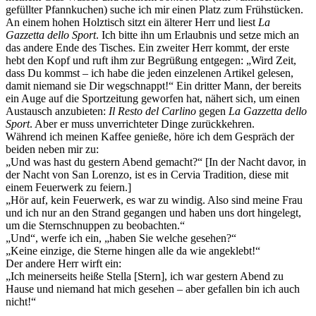
gefüllter Pfannkuchen) suche ich mir einen Platz zum Frühstücken.
An einem hohen Holztisch sitzt ein älterer Herr und liest
La
Gazzetta dello Sport
. Ich bitte ihn um Erlaubnis und setze mich an
das andere Ende des Tisches. Ein zweiter Herr kommt, der erste
hebt den Kopf und ruft ihm zur Begrüßung entgegen: „Wird Zeit,
dass Du kommst – ich habe die jeden einzelenen Artikel gelesen,
damit niemand sie Dir wegschnappt!“ Ein dritter Mann, der bereits
ein Auge auf die Sportzeitung geworfen hat, nähert sich, um einen
Austausch anzubieten:
Il Resto del Carlino
gegen
La Gazzetta dello
Sport
. Aber er muss unverrichteter Dinge zurückkehren.
Während ich meinen Kaffee genieße, höre ich dem Gespräch der
beiden neben mir zu:
„Und was hast du gestern Abend gemacht?“ [In der Nacht davor, in
der Nacht von San Lorenzo, ist es in Cervia Tradition, diese mit
einem Feuerwerk zu feiern.]
„Hör auf, kein Feuerwerk, es war zu windig. Also sind meine Frau
und ich nur an den Strand gegangen und haben uns dort hingelegt,
um die Sternschnuppen zu beobachten.“
„Und“, werfe ich ein, „haben Sie welche gesehen?“
„Keine einzige, die Sterne hingen alle da wie angeklebt!“
Der andere Herr wirft ein:
„Ich meinerseits heiße Stella [Stern], ich war gestern Abend zu
Hause und niemand hat mich gesehen – aber gefallen bin ich auch
nicht!“