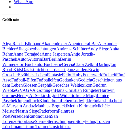
WhatsApp
Gefällt mir:
Aiga Rasch Bildband
Akademie der Abenteuer
al Bar
Alexander
Bichler
Alltagsbeobachtungen
Andreas Schlüter
Andy Siege
Anita
Rehm
Anna Tortajada
Anne Jaspersen
Antje Jortzik-
Paschek
Autor
Autorin
Bar
Berlin
Berlin
Wilmersdorf
Buchautor
Buchserie
Cervia
Clara Zetkin
Darlington
Road Kids
Das ist nicht so – das ist ganz anders
Erwin
Grosche
Erzähltes Leben
Fantasie
Felix Huby
Feuerwerk
Freiheit
Fünf
Asse
Fußball-Elfen
Fußballelfen
Gedanken
Gedicht
Geschichten aus
dem Leben
Glossen
Graphik
Grosches Weltlexikon
Gudrun
Wiebke
GVA
GVA Göttingen
Hans Christian Rüngeler
Hartwin
Gromes
Henry A. Selkirk
Ingrid Widiarto
Irene Margil
Janice
Paschek
Jugendbuch
Kinderbuch
Leben
Ludwigkirchplatz
Lula hebt
ab
Maryam Andaz
Matthias Bogucki
Metin Kirimtay
Michèle
Meister
Nasrin Siege
Paderborn
Paintress
Poet
Perseiden
Randnotizen
San
Lorenzo
Sportasse
Sterne
Sternschnuppen
Storytelling
Torsten
Löschmann
Traum
Träume
Unsichtbar-