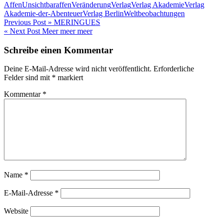
Affen
Unsichtbaraffen
Veränderung
Verlag
Verlag Akademie
Verlag
Akademie-der-Abenteuer
Verlag Berlin
Weltbeobachtungen
Beitragsnavigation
Previous Post »
MERINGUES
« Next Post
Meer meer meer
Schreibe einen Kommentar
Deine E-Mail-Adresse wird nicht veröffentlicht.
Erforderliche
Felder sind mit
*
markiert
Kommentar
*
Name
*
E-Mail-Adresse
*
Website