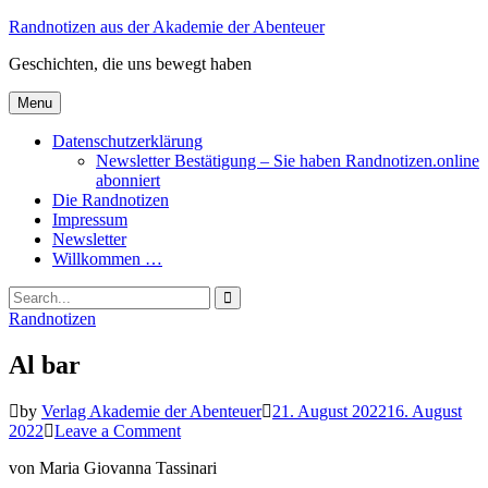
Skip
Randnotizen aus der Akademie der Abenteuer
to
Geschichten, die uns bewegt haben
content
Menu
Datenschutzerklärung
Newsletter Bestätigung – Sie haben Randnotizen.online
abonniert
Die Randnotizen
Impressum
Newsletter
Willkommen …
Search
for:
Search
Categories
Randnotizen
Al bar
by
Verlag Akademie der Abenteuer
21. August 2022
16. August
on
2022
Leave a Comment
Al
von Maria Giovanna Tassinari
bar