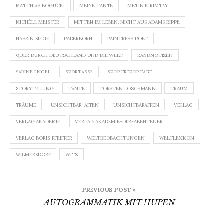
MATTHIAS BOGUCKI
MEINE TANTE
METIN KIRIMTAY
MICHÈLE MEISTER
MITTEN IM LEBEN. NICHT AUS ADAMS RIPPE
NASRIN SIEGE
PADERBORN
PAINTRESS POET
QUER DURCH DEUTSCHLAND UND DIE WELT
RANDNOTIZEN
SABINE ENGEL
SPORTASSE
SPORTREPORTAGE
STORYTELLING
TANTE
TORSTEN LÖSCHMANN
TRAUM
TRÄUME
UNSICHTBAR-AFFEN
UNSICHTBARAFFEN
VERLAG
VERLAG AKADEMIE
VERLAG AKADEMIE-DER-ABENTEUER
VERLAG BORIS PFEIFFER
WELTBEOBACHTUNGEN
WELTLEXIKON
WILMERSDORF
WITZ
Beitragsnavigation
PREVIOUS POST »
AUTOGRAMMATIK MIT HUPEN