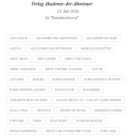
Verlag Akademie-der-Abenteuer
23. Juli 2026
In "Randnotizen"
AIGA RASCH
AKADEMIE DER ABENTEUER
ALEXANDER BICHLER
ALLTAG
ALLTAGSBEOBACHTUNGEN
ANDREAS SCHLÜTER
ANDY SIEGE
ANITA REHM
ANNA TORTAJADA
ANNE JASPERSEN
ANTJE JORTZIK-PASCHEK
AUTOR
AUTORIN
BERLIN
BORIS PFEIFFER
BORIS PFEIFFER DICHTER
BORIS PFEIFFER LESUNG
BUCHAUTOR
BUCHSERIE
DARLINGTON ROAD KIDS
DAS IST NICHT SO – DAS IST GANZ ANDERS
DELLA WILD
DRDJUCK
ERWIN GROSCHE
ERZÄHLTES LEBEN
FANTASIE
FARSI
FELIX HUBY
FLORIAN MEIGEN
FRITZ FASSBINDER
FRITZ VON THURN UND TAXIS
FÜNF ASSE