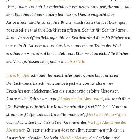
Hier fanden zunächst Kinderbücher ein neues Zuhause, die sonst aus
dem Buchhandel verschwunden wären. Dies ermöglicht den
Autorinnen und Autoren ihre Bücher auch weiterhin bei Lesungen
vorzustellen und ihre Backlist zu pflegen. Schritt für Schritt kamen
dann Neuveröffentlichungen hinzu. Seitdem sind über 50 Bücher von
mehr als 20 Autorinnen und Autoren aus vielen Teilen der Welt
erschienen – zweimal hochgelobt von Elke Heidenreich. Alle Bücher
des Verlags lassen sich finden im
Überblick
.
Boris Pfeiffer
ist einer der meistgelesenen Kinderbuchautoren
Deutschlands. Er schrieb zum Beispiel die von Kindern und
Erwachsenen gleichermaßen als einzigartig gelobte historisch-
fantastische Zeitreisensaga
‚Akademie der Abenteuer‘
, wie auch über
100 Bände für die beliebte Kinderbuchreihe ‚Drei ??? Kids‘. Von ihm
stammen ‚Celfie und die Unvollkommenen‘, ‚
Die Unsichtbar-Affen
oder ‚Das wilde Pack‘. Er ist der Gründer des
Verlags Akademie der
Abenteuer
. Zuletzt erschienen dort von ihm zusammen mit der in
Australien lebenden Malerin
Michèle Meister
die Gedicht- und