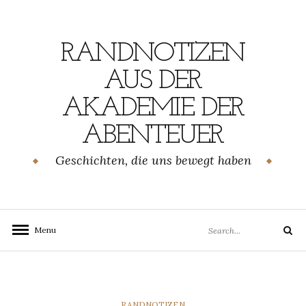
Skip
to
content
RANDNOTIZEN
AUS DER
AKADEMIE DER
ABENTEUER
Geschichten, die uns bewegt haben
Search
Menu
Search
for:
CATEGORIES
RANDNOTIZEN