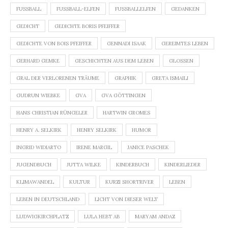
FUSSBALL
FUSSBALL-ELFEN
FUSSBALLELFEN
GEDANKEN
GEDICHT
GEDICHTE BORIS PFEIFFER
GEDICHTE VON BOIS PFEIFFER
GENNADI ISAAK
GEREIMTES LEBEN
GERHARD GEMKE
GESCHICHTEN AUS DEM LEBEN
GLOSSEN
GRAL DER VERLORENEN TRÄUME
GRAPHIK
GRETA ISMAILI
GUDRUN WIEBKE
GVA
GVA GÖTTINGEN
HANS CHRISTIAN RÜNGELER
HARTWIN GROMES
HENRY A. SELKIRK
HENRY SELKIRK
HUMOR
INGRID WIDIARTO
IRENE MARGIL
JANICE PASCHEK
JUGENDBUCH
JUTTA WILKE
KINDERBUCH
KINDERLIEDER
KLIMAWANDEL
KULTUR
KURZI SHORTRIVER
LEBEN
LEBEN IN DEUTSCHLAND
LICHT VON DIESER WELT
LUDWIGKIRCHPLATZ
LULA HEBT AB
MARYAM ANDAZ