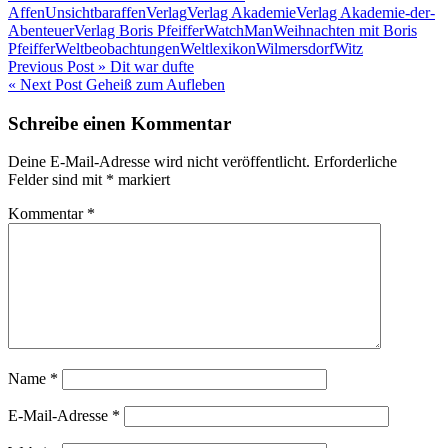
Affen
Unsichtbaraffen
Verlag
Verlag Akademie
Verlag Akademie-der-
Abenteuer
Verlag Boris Pfeiffer
WatchMan
Weihnachten mit Boris
Pfeiffer
Weltbeobachtungen
Weltlexikon
Wilmersdorf
Witz
Beitragsnavigation
Previous Post »
Dit war dufte
« Next Post
Geheiß zum Aufleben
Schreibe einen Kommentar
Deine E-Mail-Adresse wird nicht veröffentlicht.
Erforderliche
Felder sind mit
*
markiert
Kommentar
*
Name
*
E-Mail-Adresse
*