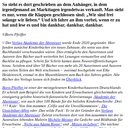
So steht es dort geschrieben an dem Anhänger, in dem
irgendjemand an Markttagen irgendetwas verkauft. Man sieht
es nur, wenn die Klappen geschlossen sind: „Wir sind frei
solange wir lieben.“ Und ich fahre an ihm vorbei, wenn er zu
hat und lese es und bin dankbar, dankbar, dankbar.
©Boris Pfeiffer
//
Der
Verlag Akademie der Abenteuer
wurde Ende 2020 gegründet. Hier
fanden zunächst Kinderbücher ein neues Zuhause, die sonst aus dem
Buchhandel verschwunden wären. Dies ermöglicht den Autorinnen und
Autoren ihre Bücher auch weiterhin bei Lesungen vorzustellen und ihre
Backlist zu pflegen. Schritt für Schritt kamen dann Neuveröffentlichungen
hinzu. Seitdem sind über 50 Bücher von mehr als 20 Autorinnen und Autoren
aus vielen Teilen der Welt erschienen – zweimal hochgelobt von Elke
Heidenreich, einmal in den Musenblättern zum Buch des Jahres gekürt. Alle
Bücher des Verlags lassen sich finden im
Überblick
.
Boris Pfeiffer
ist einer der meistgelesenen Kinderbuchautoren Deutschlands.
Er schrieb zum Beispiel die von Kindern und Erwachsenen gleichermaßen als
einzigartig gelobte historisch-fantastische Zeitreisensaga
‚Akademie der
Abenteuer‘
, wie auch über 100 Bände für die beliebte Kinderbuchreihe ‚Drei
??? Kids‘. Von ihm stammen ‚Celfie und die Unvollkommenen‘, ‚
Die
Unsichtbar-Affen
oder ‚Das wilde Pack‘. Er ist der Gründer des
Verlags
Akademie der Abenteuer
. Zuletzt erschienen dort von ihm zusammen mit der in
Australien lebenden Malerin
Michèle Meister
die Gedicht- und Bildbände für
Erwachsene
„Nicht aus Adams Rippe“
und
„Mitten im Leben“
. Die nächste