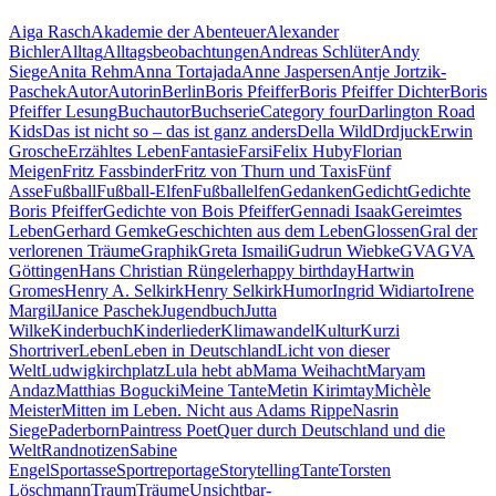
Aiga Rasch
Akademie der Abenteuer
Alexander
Bichler
Alltag
Alltagsbeobachtungen
Andreas Schlüter
Andy
Siege
Anita Rehm
Anna Tortajada
Anne Jaspersen
Antje Jortzik-
Paschek
Autor
Autorin
Berlin
Boris Pfeiffer
Boris Pfeiffer Dichter
Boris
Pfeiffer Lesung
Buchautor
Buchserie
Category four
Darlington Road
Kids
Das ist nicht so – das ist ganz anders
Della Wild
Drdjuck
Erwin
Grosche
Erzähltes Leben
Fantasie
Farsi
Felix Huby
Florian
Meigen
Fritz Fassbinder
Fritz von Thurn und Taxis
Fünf
Asse
Fußball
Fußball-Elfen
Fußballelfen
Gedanken
Gedicht
Gedichte
Boris Pfeiffer
Gedichte von Bois Pfeiffer
Gennadi Isaak
Gereimtes
Leben
Gerhard Gemke
Geschichten aus dem Leben
Glossen
Gral der
verlorenen Träume
Graphik
Greta Ismaili
Gudrun Wiebke
GVA
GVA
Göttingen
Hans Christian Rüngeler
happy birthday
Hartwin
Gromes
Henry A. Selkirk
Henry Selkirk
Humor
Ingrid Widiarto
Irene
Margil
Janice Paschek
Jugendbuch
Jutta
Wilke
Kinderbuch
Kinderlieder
Klimawandel
Kultur
Kurzi
Shortriver
Leben
Leben in Deutschland
Licht von dieser
Welt
Ludwigkirchplatz
Lula hebt ab
Mama Weihacht
Maryam
Andaz
Matthias Bogucki
Meine Tante
Metin Kirimtay
Michèle
Meister
Mitten im Leben. Nicht aus Adams Rippe
Nasrin
Siege
Paderborn
Paintress Poet
Quer durch Deutschland und die
Welt
Randnotizen
Sabine
Engel
Sportasse
Sportreportage
Storytelling
Tante
Torsten
Löschmann
Traum
Träume
Unsichtbar-