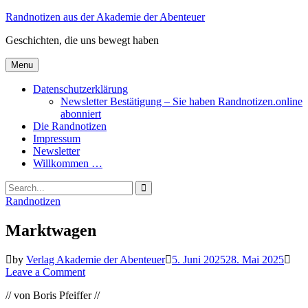
Skip
Randnotizen aus der Akademie der Abenteuer
to
Geschichten, die uns bewegt haben
content
Menu
Datenschutzerklärung
Newsletter Bestätigung – Sie haben Randnotizen.online
abonniert
Die Randnotizen
Impressum
Newsletter
Willkommen …
Search
for:
Search
Categories
Randnotizen
Marktwagen
by
Verlag Akademie der Abenteuer
5. Juni 2025
28. Mai 2025
on
Leave a Comment
Marktwagen
// von Boris Pfeiffer //