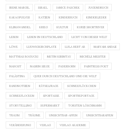
IRENE MARGIL
ISRAEL
JANICE PASCHEK
JUGENDBUCH
KAKAOPULVER
KATZEN
KINDERBUCH
KINDERLIEDER
KLIMAWANDEL
KRIEG
KULTUR
KURZI SHORTRIVER
LEBEN
LEBEN IN DEUTSCHLAND
LICHT VON DIESER WELT
LÖWE
LUDWIGKIRCHPLATZ
LULA HEBT AB
MARYAM ANDAZ
MATTHIAS BOGUCKI
METIN KIRIMTAY
MICHÈLE MEISTER
NAHOST
NASRIN SIEGE
PADERBORN
PAINTRESS POET
PALÄSTINA
QUER DURCH DEUTSCHLAND UND DIE WELT
RANDNOTIZEN
RÄTSELFRAGE
SCHNEEFLÖCKCHEN
SCHNEEFLOCKEN
SPORTASSE
SPORTREPORTAGE
STORYTELLING
SUPERMARKT
TORSTEN LÖSCHMANN
TRAUM
TRÄUME
UNSICHTBAR-AFFEN
UNSICHTBARAFFEN
VERÄNDERUNG
VERLAG
VERLAG AKADEMIE