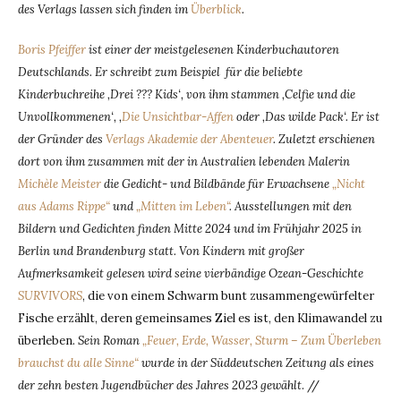
des Verlags lassen sich finden im
Überblick
.
Boris Pfeiffer
ist einer der meistgelesenen Kinderbuchautoren
Deutschlands. Er schreibt zum Beispiel für die beliebte
Kinderbuchreihe ‚Drei ??? Kids‘, von ihm stammen ‚Celfie und die
Unvollkommenen‘, ‚
Die Unsichtbar-Affen
oder ‚Das wilde Pack‘. Er ist
der Gründer des
Verlags Akademie der Abenteuer
. Zuletzt erschienen
dort von ihm zusammen mit der in Australien lebenden Malerin
Michèle Meister
die Gedicht- und Bildbände für Erwachsene
„Nicht
aus Adams Rippe“
und
„Mitten im Leben“
. Ausstellungen mit den
Bildern und Gedichten finden Mitte 2024 und im Frühjahr 2025 in
Berlin und Brandenburg statt. Von Kindern mit großer
Aufmerksamkeit gelesen wird seine vierbändige Ozean-Geschichte
SURVIVORS
, die von einem Schwarm bunt zusammengewürfelter
Fische erzählt, deren gemeinsames Ziel es ist, den Klimawandel zu
überleben
. Sein Roman
„Feuer, Erde, Wasser, Sturm – Zum Überleben
brauchst du alle Sinne“
wurde in der Süddeutschen Zeitung als eines
der zehn besten Jugendbücher des Jahres 2023 gewählt
. //