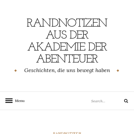
Skip
to
content
RANDNOTIZEN
AUS DER
AKADEMIE DER
ABENTEUER
Geschichten, die uns bewegt haben
Search
Menu
Search
for:
CATEGORIES
RANDNOTIZEN