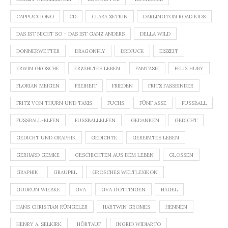
CAPPUCCIONO
CD
CLARA ZETKIN
DARLINGTON ROAD KIDS
DAS IST NICHT SO – DAS IST GANZ ANDERS
DELLA WILD
DONNERWETTER
DRAGONFLY
DRDJUCK
EISZEIT
ERWIN GROSCHE
ERZÄHLTES LEBEN
FANTASIE
FELIX HUBY
FLORIAN MEIGEN
FREIHEIT
FRIEDEN
FRITZ FASSBINDER
FRITZ VON THURN UND TAXIS
FUCHS
FÜNF ASSE
FUSSBALL
FUSSBALL-ELFEN
FUSSBALLELFEN
GEDANKEN
GEDICHT
GEDICHT UND GRAPHIK
GEDICHTE
GEREIMTES LEBEN
GERHARD GEMKE
GESCHICHTEN AUS DEM LEBEN
GLOSSEN
GRAPHIK
GRAUPEL
GROSCHES WELTLEXIKON
GUDRUN WIEBKE
GVA
GVA GÖTTINGEN
HAGEL
HANS CHRISTIAN RÜNGELER
HARTWIN GROMES
HENNEN
HENRY A. SELKIRK
HÖRTAUF
INGRID WIDIARTO