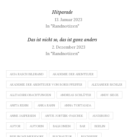
Hitparade
13. Januar 2023
In "Randnotizen"
Das ist nicht so, das ist ganz anders
2. Dezember 2023
In "Randnotizen"
AIGA RASCH BILDBAND
AKADEMIE DER ABENTEUER
AKADEMIE DER ABENTEUER VON BORIS PFEIFFER
ALEXANDER BICHLER
ALLTAGSBEOBACHTUNGEN
ANDREAS SCHLÜTER
ANDY SIEGE
ANITA REHM
ANKA RAHN
ANNA TORTAJADA
ANNE JASPERSEN
ANTJE JORTZIK-PASCHEK
AUGSBURG
AUTOR
AUTORIN
BALKONIEN
BAR
BERLIN
BERLIN WILMERSDORF
BUCHAUTOR
BUCHSERIE