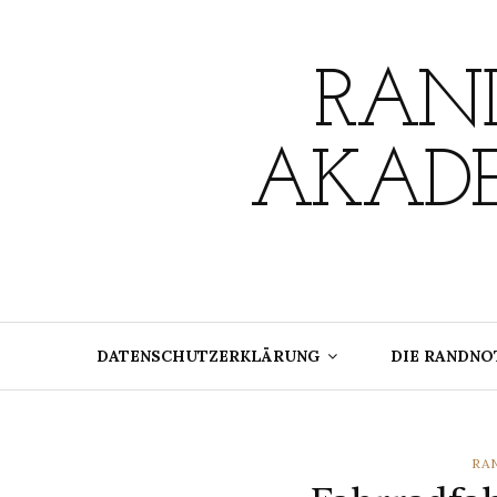
Skip
to
content
RAND
AKADE
DATENSCHUTZERKLÄRUNG
DIE RANDNO
CA
RA