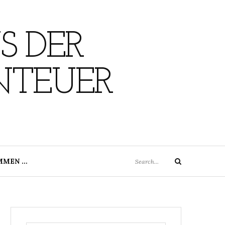
S DER
NTEUER
Search
MMEN …
Search
for: