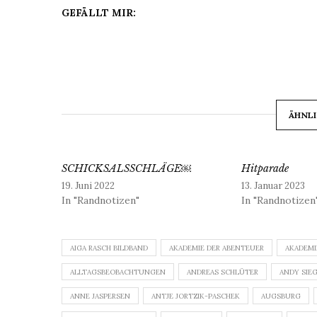
GEFÄLLT MIR:
ÄHNLI
SCHICKSALSSCHLÄGE￼
Hitparade
19. Juni 2022
13. Januar 2023
In "Randnotizen"
In "Randnotizen
AIGA RASCH BILDBAND
AKADEMIE DER ABENTEUER
AKADEMI
ALLTAGSBEOBACHTUNGEN
ANDREAS SCHLÜTER
ANDY SIE
ANNE JASPERSEN
ANTJE JORTZIK-PASCHEK
AUGSBURG