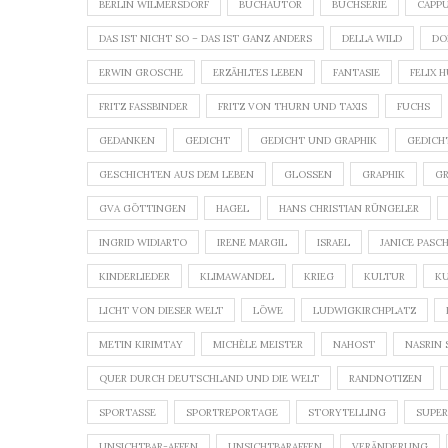
BERLIN WILMERSDORF
BUCHAUTOR
BUCHSERIE
CAPP
DAS IST NICHT SO – DAS IST GANZ ANDERS
DELLA WILD
DO
ERWIN GROSCHE
ERZÄHLTES LEBEN
FANTASIE
FELIX 
FRITZ FASSBINDER
FRITZ VON THURN UND TAXIS
FUCHS
GEDANKEN
GEDICHT
GEDICHT UND GRAPHIK
GEDICH
GESCHICHTEN AUS DEM LEBEN
GLOSSEN
GRAPHIK
G
GVA GÖTTINGEN
HAGEL
HANS CHRISTIAN RÜNGELER
INGRID WIDIARTO
IRENE MARGIL
ISRAEL
JANICE PASC
KINDERLIEDER
KLIMAWANDEL
KRIEG
KULTUR
KU
LICHT VON DIESER WELT
LÖWE
LUDWIGKIRCHPLATZ
METIN KIRIMTAY
MICHÈLE MEISTER
NAHOST
NASRIN 
QUER DURCH DEUTSCHLAND UND DIE WELT
RANDNOTIZEN
SPORTASSE
SPORTREPORTAGE
STORYTELLING
SUPE
UNSICHTBAR-AFFEN
UNSICHTBARAFFEN
VERÄNDERUNG