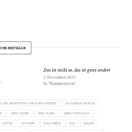
CHE BEITRÄGE
Das ist nicht so, das ist ganz anders
2. Dezember 2023
"
In "Randnotizen"
E DER ABENTEUER VON BORIS PFEIFFER
ALEXANDER BICHLER
GE
ANITA REHM
ANKA RAHN
ANNA TORTAJADA
AUTOR
AUTORIN
BALKONIEN
BAR
BERLIN