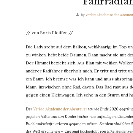
Fahrradfa
by
Verlag Akademie der Abenteu
// von Boris Pfeiffer //
Die Lady steht auf dem Balkon, weißhaarig, im Top und 
zu winken, hebt beide Daumen. Dann macht sie mit 
Der Himmel bezieht sich. Aus Blau mit weißen Wolken w
anderer Radfahrer überholt mich. Er tritt und tritt u
ein Baum. Ich bremse was ich kann und muss abspringe
Mann, inzwischen ohne Rad, davon. Das Rad rast aus d
gegen einen Kleinwagen. Ich sehe in den Sturm und h
Der
Verlag Akademie der Abenteuer
wurde Ende 2020 gegründet
gegeben hätte und um Kinderbücher neu aufzulegen, die andern
Buchlandschaft verloren gegangen wären. Seitdem sind über 5
der Welt erschienen – zweimal hochgelobt von Elke Heidenreich