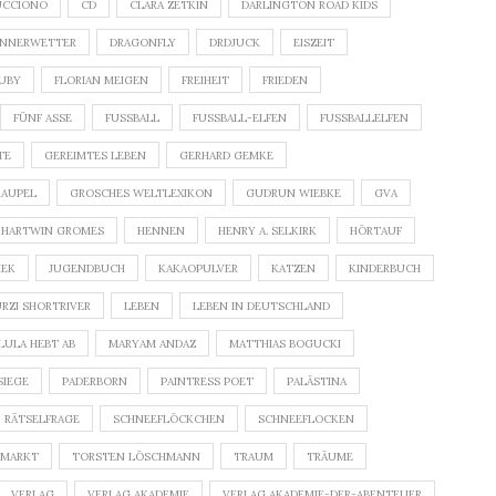
UCCIONO
CD
CLARA ZETKIN
DARLINGTON ROAD KIDS
NNERWETTER
DRAGONFLY
DRDJUCK
EISZEIT
HUBY
FLORIAN MEIGEN
FREIHEIT
FRIEDEN
FÜNF ASSE
FUSSBALL
FUSSBALL-ELFEN
FUSSBALLELFEN
TE
GEREIMTES LEBEN
GERHARD GEMKE
RAUPEL
GROSCHES WELTLEXIKON
GUDRUN WIEBKE
GVA
HARTWIN GROMES
HENNEN
HENRY A. SELKIRK
HÖRTAUF
HEK
JUGENDBUCH
KAKAOPULVER
KATZEN
KINDERBUCH
RZI SHORTRIVER
LEBEN
LEBEN IN DEUTSCHLAND
LULA HEBT AB
MARYAM ANDAZ
MATTHIAS BOGUCKI
SIEGE
PADERBORN
PAINTRESS POET
PALÄSTINA
RÄTSELFRAGE
SCHNEEFLÖCKCHEN
SCHNEEFLOCKEN
RMARKT
TORSTEN LÖSCHMANN
TRAUM
TRÄUME
VERLAG
VERLAG AKADEMIE
VERLAG AKADEMIE-DER-ABENTEUER