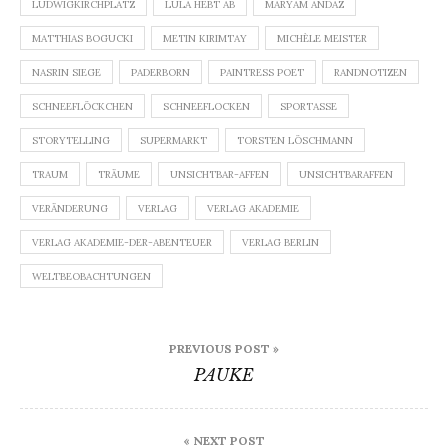
LUDWIGKIRCHPLATZ
LULA HEBT AB
MARYAM ANDAZ
MATTHIAS BOGUCKI
METIN KIRIMTAY
MICHÈLE MEISTER
NASRIN SIEGE
PADERBORN
PAINTRESS POET
RANDNOTIZEN
SCHNEEFLÖCKCHEN
SCHNEEFLOCKEN
SPORTASSE
STORYTELLING
SUPERMARKT
TORSTEN LÖSCHMANN
TRAUM
TRÄUME
UNSICHTBAR-AFFEN
UNSICHTBARAFFEN
VERÄNDERUNG
VERLAG
VERLAG AKADEMIE
VERLAG AKADEMIE-DER-ABENTEUER
VERLAG BERLIN
WELTBEOBACHTUNGEN
Beitragsnavigation
PREVIOUS POST »
PAUKE
« NEXT POST