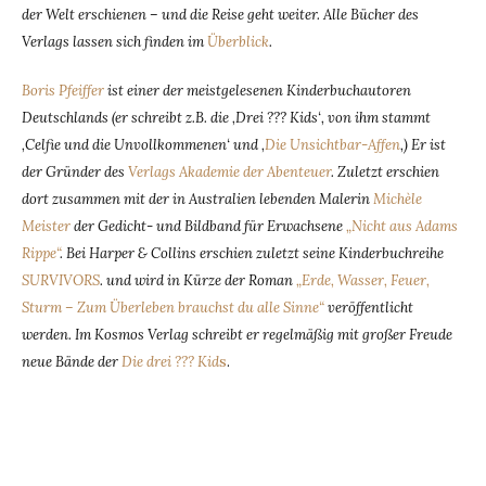
der Welt erschienen – und die Reise geht weiter. Alle Bücher des
Verlags lassen sich finden im
Überblick
.
Boris Pfeiffer
ist einer der meistgelesenen Kinderbuchautoren
Deutschlands (er schreibt z.B. die ‚Drei ??? Kids‘, von ihm stammt
‚Celfie und die Unvollkommenen‘ und ‚
Die Unsichtbar-Affen
‚) Er ist
der Gründer des
Verlags Akademie der Abenteuer
. Zuletzt erschien
dort zusammen mit der in Australien lebenden Malerin
Michèle
Meister
der Gedicht- und Bildband für Erwachsene
„Nicht aus Adams
Rippe“
. Bei Harper & Collins erschien zuletzt seine Kinderbuchreihe
SURVIVORS
. und wird in Kürze der Roman
„Erde, Wasser, Feuer,
Sturm – Zum Überleben brauchst du alle Sinne“
veröffentlicht
werden. Im Kosmos Verlag schreibt er regelmäßig mit großer Freude
neue Bände der
Die drei ??? Kid
s
.