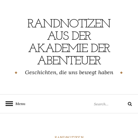
Skip
to
content
RANDNOTIZEN
AUS DER
AKADEMIE DER
ABENTEUER
Geschichten, die uns bewegt haben
Search
Menu
Search
for:
CATEGORIES
RANDNOTIZEN