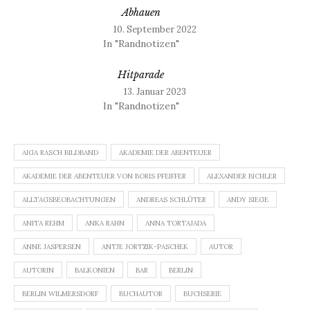
Abhauen
10. September 2022
In "Randnotizen"
Hitparade
13. Januar 2023
In "Randnotizen"
AIGA RASCH BILDBAND
AKADEMIE DER ABENTEUER
AKADEMIE DER ABENTEUER VON BORIS PFEIFFER
ALEXANDER BICHLER
ALLTAGSBEOBACHTUNGEN
ANDREAS SCHLÜTER
ANDY SIEGE
ANITA REHM
ANKA RAHN
ANNA TORTAJADA
ANNE JASPERSEN
ANTJE JORTZIK-PASCHEK
AUTOR
AUTORIN
BALKONIEN
BAR
BERLIN
BERLIN WILMERSDORF
BUCHAUTOR
BUCHSERIE