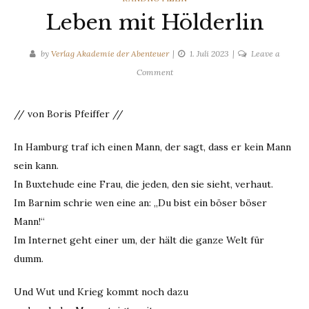
Leben mit Hölderlin
by
Verlag Akademie der Abenteuer
1. Juli 2023
Leave a
on
Comment
Leben
mit
// von Boris Pfeiffer //
Hölderlin
In Hamburg traf ich einen Mann, der sagt, dass er kein Mann
sein kann.
In Buxtehude eine Frau, die jeden, den sie sieht, verhaut.
Im Barnim schrie wen eine an: „Du bist ein böser böser
Mann!“
Im Internet geht einer um, der hält die ganze Welt für
dumm.
Und Wut und Krieg kommt noch dazu