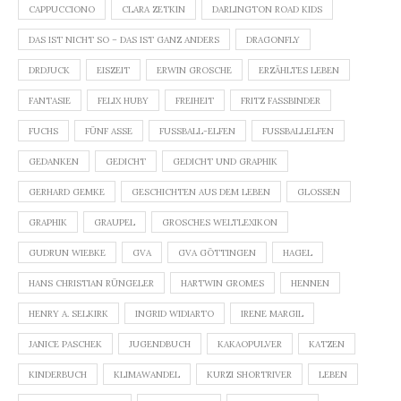
CAPPUCCIONO
CLARA ZETKIN
DARLINGTON ROAD KIDS
DAS IST NICHT SO – DAS IST GANZ ANDERS
DRAGONFLY
DRDJUCK
EISZEIT
ERWIN GROSCHE
ERZÄHLTES LEBEN
FANTASIE
FELIX HUBY
FREIHEIT
FRITZ FASSBINDER
FUCHS
FÜNF ASSE
FUSSBALL-ELFEN
FUSSBALLELFEN
GEDANKEN
GEDICHT
GEDICHT UND GRAPHIK
GERHARD GEMKE
GESCHICHTEN AUS DEM LEBEN
GLOSSEN
GRAPHIK
GRAUPEL
GROSCHES WELTLEXIKON
GUDRUN WIEBKE
GVA
GVA GÖTTINGEN
HAGEL
HANS CHRISTIAN RÜNGELER
HARTWIN GROMES
HENNEN
HENRY A. SELKIRK
INGRID WIDIARTO
IRENE MARGIL
JANICE PASCHEK
JUGENDBUCH
KAKAOPULVER
KATZEN
KINDERBUCH
KLIMAWANDEL
KURZI SHORTRIVER
LEBEN