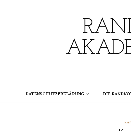
Skip
to
content
RAND
AKADE
DATENSCHUTZERKLÄRUNG
DIE RANDNO
CA
RA