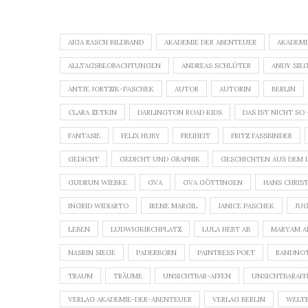
AIGA RASCH BILDBAND
AKADEMIE DER ABENTEUER
AKADEMI
ALLTAGSBEOBACHTUNGEN
ANDREAS SCHLÜTER
ANDY SIE
ANTJE JORTZIK-PASCHEK
AUTOR
AUTORIN
BERLIN
CLARA ZETKIN
DARLINGTON ROAD KIDS
DAS IST NICHT SO
FANTASIE
FELIX HUBY
FREIHEIT
FRITZ FASSBINDER
GEDICHT
GEDICHT UND GRAPHIK
GESCHICHTEN AUS DEM 
GUDRUN WIEBKE
GVA
GVA GÖTTINGEN
HANS CHRIS
INGRID WIDIARTO
IRENE MARGIL
JANICE PASCHEK
JU
LEBEN
LUDWIGKIRCHPLATZ
LULA HEBT AB
MARYAM A
NASRIN SIEGE
PADERBORN
PAINTRESS POET
RANDNOT
TRAUM
TRÄUME
UNSICHTBAR-AFFEN
UNSICHTBARAFF
VERLAG AKADEMIE-DER-ABENTEUER
VERLAG BERLIN
WELT