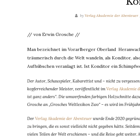
Ko
by
Verlag Akademie der Abenteuer
// von Erwin Grosche //
Man bezeichnet im Vorarlberger Oberland Heranwach
träumerisch durch die Welt wandeln, als Konditor, al
Aufhübschen veranlagt ist. Ist Konditor ein Schimpfw
Der Autor, Schauspieler, Kabarettist und – nicht zu vergesse
kopferreichender Meister, veröffentlicht im
Verlag Akademie d
ist ganz anders“
.
Die umwerfenden farbigen Holzschnitte da
Grosche an „Grosches Weltlexikon Zwo“ – es wird im Frühjah
Der
Verlag Akademie der Abenteuer
wurde Ende 2020 gegründe
zu bringen, die es sonst vielleicht nicht gegeben hätte. Seit
vielen Teilen der Welt erschienen – und die Reise geht weiter. 