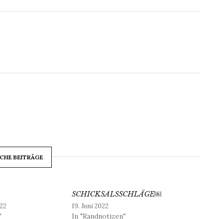
CHE BEITRÄGE
SCHICKSALSSCHLÄGE￼
22
19. Juni 2022
"
In "Randnotizen"