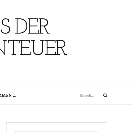
S DER
NTEUER
Search
MMEN …
Search
for: