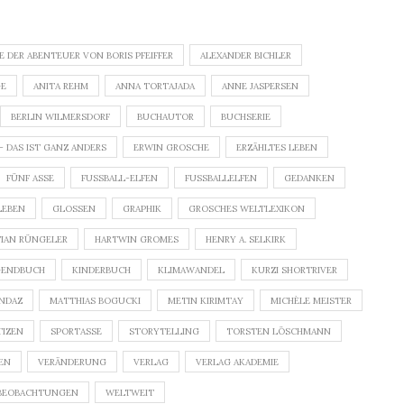
E DER ABENTEUER VON BORIS PFEIFFER
ALEXANDER BICHLER
GE
ANITA REHM
ANNA TORTAJADA
ANNE JASPERSEN
BERLIN WILMERSDORF
BUCHAUTOR
BUCHSERIE
 – DAS IST GANZ ANDERS
ERWIN GROSCHE
ERZÄHLTES LEBEN
FÜNF ASSE
FUSSBALL-ELFEN
FUSSBALLELFEN
GEDANKEN
LEBEN
GLOSSEN
GRAPHIK
GROSCHES WELTLEXIKON
TIAN RÜNGELER
HARTWIN GROMES
HENRY A. SELKIRK
GENDBUCH
KINDERBUCH
KLIMAWANDEL
KURZI SHORTRIVER
NDAZ
MATTHIAS BOGUCKI
METIN KIRIMTAY
MICHÈLE MEISTER
IZEN
SPORTASSE
STORYTELLING
TORSTEN LÖSCHMANN
EN
VERÄNDERUNG
VERLAG
VERLAG AKADEMIE
BEOBACHTUNGEN
WELTWEIT