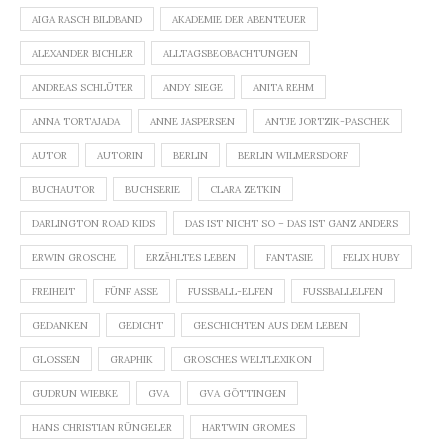
AIGA RASCH BILDBAND
AKADEMIE DER ABENTEUER
ALEXANDER BICHLER
ALLTAGSBEOBACHTUNGEN
ANDREAS SCHLÜTER
ANDY SIEGE
ANITA REHM
ANNA TORTAJADA
ANNE JASPERSEN
ANTJE JORTZIK-PASCHEK
AUTOR
AUTORIN
BERLIN
BERLIN WILMERSDORF
BUCHAUTOR
BUCHSERIE
CLARA ZETKIN
DARLINGTON ROAD KIDS
DAS IST NICHT SO – DAS IST GANZ ANDERS
ERWIN GROSCHE
ERZÄHLTES LEBEN
FANTASIE
FELIX HUBY
FREIHEIT
FÜNF ASSE
FUSSBALL-ELFEN
FUSSBALLELFEN
GEDANKEN
GEDICHT
GESCHICHTEN AUS DEM LEBEN
GLOSSEN
GRAPHIK
GROSCHES WELTLEXIKON
GUDRUN WIEBKE
GVA
GVA GÖTTINGEN
HANS CHRISTIAN RÜNGELER
HARTWIN GROMES