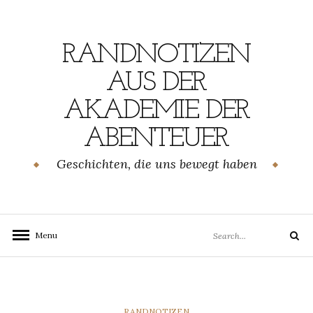
Skip
to
content
RANDNOTIZEN
AUS DER
AKADEMIE DER
ABENTEUER
Geschichten, die uns bewegt haben
Search
Menu
Search
for:
CATEGORIES
RANDNOTIZEN