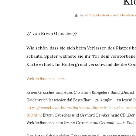
Ki
by
Verlag Akademie der Abenteue
// von Erwin Grosche //
Wie schön, dass sie sich beim Verlassen des Platzes be
schaute. Später widmete sie ihr Tor dem verstorbenen G
Karte erhielt. Im Hintergrund verschwand die die C
Weltlexikon zwo, hier.
Erwin Grosches und Hans Christian Rüngelers Band „Das ist nic
Heidenreich ist wieder da! Bestellbar – zu kaufen – zu lesen
https://www1.wdr.de/mediathek/audio/wdr4/wdr4-buecher/
100.html
Erwin Grosches und Gerhard Gemkes neue CD „Der d
Weltlexikon zwo von Erwin Grosche und Gennadi Isaak. Ende