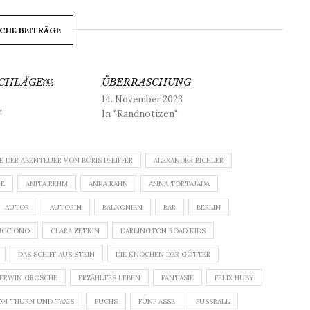
CHE BEITRÄGE
SCHLÄGE￼
ÜBERRASCHUNG
14. November 2023
"
In "Randnotizen"
E DER ABENTEUER VON BORIS PFEIFFER
ALEXANDER BICHLER
GE
ANITA REHM
ANKA RAHN
ANNA TORTAJADA
AUTOR
AUTORIN
BALKONIEN
BAR
BERLIN
UCCIONO
CLARA ZETKIN
DARLINGTON ROAD KIDS
DAS SCHIFF AUS STEIN
DIE KNOCHEN DER GÖTTER
ERWIN GROSCHE
ERZÄHLTES LEBEN
FANTASIE
FELIX HUBY
ON THURN UND TAXIS
FUCHS
FÜNF ASSE
FUSSBALL