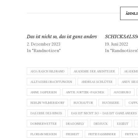
ÄHNLI
Das ist nicht so, das ist ganz anders
SCHICKSALS
2. Dezember 2023
19. Juni 2022
In "Randnotizen"
In "Randnotizen
AIGA RASCH BILDBAND
AKADEMIE DER ABENTEUER
AKADEMI
ALLTAGSBEOBACHTUNGEN
ANDREAS SCHLÜTER
ANDY SIE
ANNE JASPERSEN
ANTJE JORTZIK-PASCHEK
AUGSBURG
BERLIN WILMERSDORF
BUCHAUTOR
BUCHSERIE
CAPP
DAS ERBE DES RINGS
DAS IST NICHT SO – DAS IST GANZ ANDERS
DONNERWETTER
DRAGONFLY
DRDJUCK
EISZEIT
FLORIAN MEIGEN
FREIHEIT
FRITZ FASSBINDER
FRITZ V