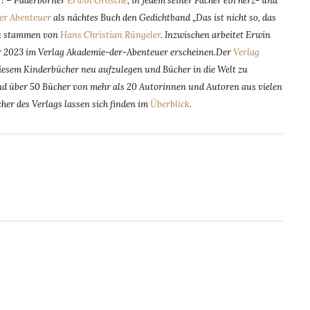
n ! – Paderborner
Erwin Grosche
, in jedem seiner Fächer ein herz- und
er Abenteuer
als nächtes Buch den Gedichtband „Das ist nicht so, das
zu stammen von
Hans Christian Rüngeler
. Inzwischen arbeitet Erwin
hr 2023 im Verlag Akademie-der-Abenteuer erscheinen.Der
Verlag
esem Kinderbücher neu aufzulegen und Bücher in die Welt zu
 sind über 50 Bücher von mehr als 20 Autorinnen und Autoren aus vielen
cher des Verlags lassen sich finden im
Überblick
.