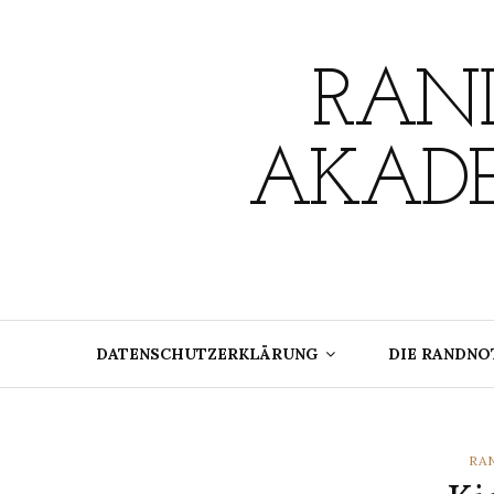
Skip
to
content
RAND
AKADE
DATENSCHUTZERKLÄRUNG
DIE RANDNO
CA
RA