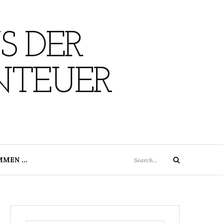
S DER
NTEUER
Search
MMEN …
Search
for: