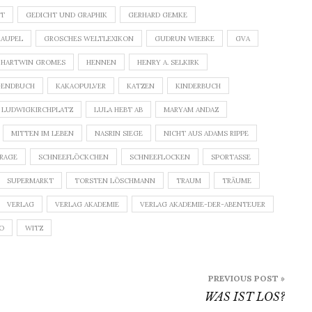
HT
GEDICHT UND GRAPHIK
GERHARD GEMKE
RAUPEL
GROSCHES WELTLEXIKON
GUDRUN WIEBKE
GVA
HARTWIN GROMES
HENNEN
HENRY A. SELKIRK
GENDBUCH
KAKAOPULVER
KATZEN
KINDERBUCH
LUDWIGKIRCHPLATZ
LULA HEBT AB
MARYAM ANDAZ
MITTEN IM LEBEN
NASRIN SIEGE
NICHT AUS ADAMS RIPPE
FRAGE
SCHNEEFLÖCKCHEN
SCHNEEFLOCKEN
SPORTASSE
SUPERMARKT
TORSTEN LÖSCHMANN
TRAUM
TRÄUME
VERLAG
VERLAG AKADEMIE
VERLAG AKADEMIE-DER-ABENTEUER
O
WITZ
PREVIOUS POST »
WAS IST LOS?