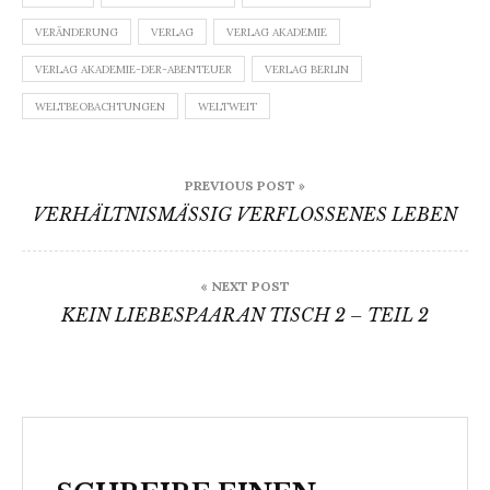
VERÄNDERUNG
VERLAG
VERLAG AKADEMIE
VERLAG AKADEMIE-DER-ABENTEUER
VERLAG BERLIN
WELTBEOBACHTUNGEN
WELTWEIT
Beitragsnavigation
PREVIOUS POST »
VERHÄLTNISMÄSSIG VERFLOSSENES LEBEN
« NEXT POST
KEIN LIEBESPAAR AN TISCH 2 – TEIL 2