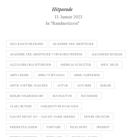
Hitparade
13. Januar 2023
In "Randnotizen"
AIGA RASCH BILDBAND
AKADEMIE DER ABENTEUER
AKADEMIE DER ABENTEUER VON BORIS PFEIFFER
ALEXANDER BICHLER
ALLTAGSBEOBACHTUNGEN
ANDREAS SCHLÜTER
ANDY SIEGE
ANITA REHM
ANNA TORTAJADA
ANNE JASPERSEN
ANTJE JORTZIK-PASCHEK
AUTOR
AUTORIN
BERLIN
BERLIN WILMERSDORF
BUCHAUTOR
BUCHSERIE
CLARA ZETKIN
DARLINGTON ROAD KIDS
DAS IST NICHT SO – DAS IST GANZ ANDERS
ERWIN GROSCHE
ERZÄHLTES LEBEN
FANTASIE
FELIX HUBY
FREIHEIT