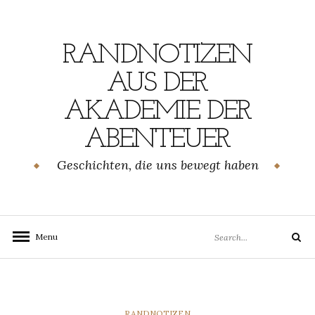
Skip
to
content
RANDNOTIZEN
AUS DER
AKADEMIE DER
ABENTEUER
Geschichten, die uns bewegt haben
Search
Menu
Search
for:
CATEGORIES
RANDNOTIZEN