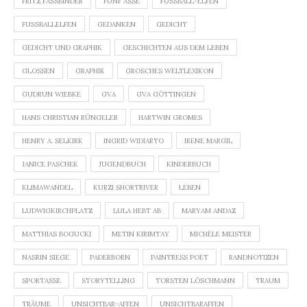
FRITZ FASSBINDER
FÜNF ASSE
FUSSBALL-ELFEN
FUSSBALLELFEN
GEDANKEN
GEDICHT
GEDICHT UND GRAPHIK
GESCHICHTEN AUS DEM LEBEN
GLOSSEN
GRAPHIK
GROSCHES WELTLEXIKON
GUDRUN WIEBKE
GVA
GVA GÖTTINGEN
HANS CHRISTIAN RÜNGELER
HARTWIN GROMES
HENRY A. SELKIRK
INGRID WIDIARTO
IRENE MARGIL
JANICE PASCHEK
JUGENDBUCH
KINDERBUCH
KLIMAWANDEL
KURZI SHORTRIVER
LEBEN
LUDWIGKIRCHPLATZ
LULA HEBT AB
MARYAM ANDAZ
MATTHIAS BOGUCKI
METIN KIRIMTAY
MICHÈLE MEISTER
NASRIN SIEGE
PADERBORN
PAINTRESS POET
RANDNOTIZEN
SPORTASSE
STORYTELLING
TORSTEN LÖSCHMANN
TRAUM
TRÄUME
UNSICHTBAR-AFFEN
UNSICHTBARAFFEN