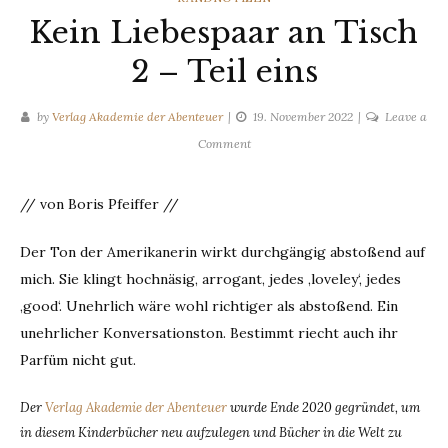
Kein Liebespaar an Tisch
2 – Teil eins
by
Verlag Akademie der Abenteuer
19. November 2022
Leave a
on
Comment
Kein
Liebespaar
// von Boris Pfeiffer //
an
Tisch
Der Ton der Amerikanerin wirkt durchgängig abstoßend auf
2
mich. Sie klingt hochnäsig, arrogant, jedes ‚loveley‘, jedes
–
Teil
‚good‘. Unehrlich wäre wohl richtiger als abstoßend. Ein
eins
unehrlicher Konversationston. Bestimmt riecht auch ihr
Parfüm nicht gut.
Der
Verlag Akademie der Abenteuer
wurde Ende 2020 gegründet, um
in diesem Kinderbücher neu aufzulegen und Bücher in die Welt zu