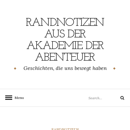
Skip
to
content
RANDNOTIZEN
AUS DER
AKADEMIE DER
ABENTEUER
Geschichten, die uns bewegt haben
Search
Menu
Search
for:
CATEGORIES
RANDNOTIZEN