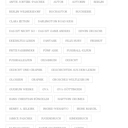
ANTJE JORTZIK-PASCHEK
AUTOR
AUTORIN
BERLIN
BERLIN WILMERSDORF
BUCHAUTOR
BUCHSERIE
CLARA ZETKIN
DARLINGTON ROAD KIDS
DAS IST NICHT SO – DAS IST GANZ ANDERS
ERWIN GROSCHE
ERZÄHLTES LEBEN
FANTASIE
FELIX HUBY
FREIHEIT
FRITZ FASSBINDER
FÜNF ASSE
FUSSBALL-ELFEN
FUSSBALLELFEN
GEDANKEN
GEDICHT
GEDICHT UND GRAPHIK
GESCHICHTEN AUS DEM LEBEN
GLOSSEN
GRAPHIK
GROSCHES WELTLEXIKON
GUDRUN WIEBKE
GVA
GVA GÖTTINGEN
HANS CHRISTIAN RÜNGELER
HARTWIN GROMES
HENRY A. SELKIRK
INGRID WIDIARTO
IRENE MARGIL
JANICE PASCHEK
JUGENDBUCH
KINDERBUCH