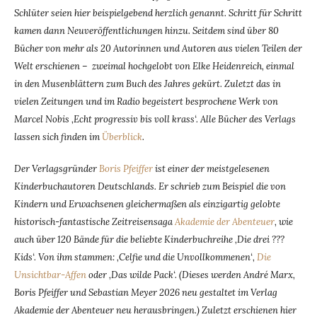
Schlüter seien hier beispielgebend herzlich genannt. Schritt für Schritt
kamen dann Neuveröffentlichungen hinzu. Seitdem sind über 80
Bücher von mehr als 20 Autorinnen und Autoren aus vielen Teilen der
Welt erschienen – zweimal hochgelobt von Elke Heidenreich, einmal
in den Musenblättern zum Buch des Jahres gekürt. Zuletzt das in
vielen Zeitungen und im Radio begeistert besprochene Werk von
Marcel Nobis ‚Echt progressiv bis voll krass‘. Alle Bücher des Verlags
lassen sich finden im
Überblick
.
Der Verlagsgründer
Boris Pfeiffer
ist einer der meistgelesenen
Kinderbuchautoren Deutschlands. Er schrieb zum Beispiel die von
Kindern und Erwachsenen gleichermaßen als einzigartig gelobte
historisch-fantastische Zeitreisensaga
Akademie der Abenteuer
, wie
auch über 120 Bände für die beliebte Kinderbuchreihe ‚Die drei ???
Kids‘. Von ihm stammen: ‚Celfie und die Unvollkommenen‘,
Die
Unsichtbar-Affen
oder ‚Das wilde Pack‘. (Dieses werden André Marx,
Boris Pfeiffer und Sebastian Meyer 2026 neu gestaltet im Verlag
Akademie der Abenteuer neu herausbringen.)
Zuletzt erschienen hier