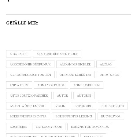
GEFÄLLT MIR:
AIGA RASCH
AKADEMIE DER ABENTEUER
AKKORDEONINONEPUMUK
ALEXANDER BICHLER
ALLTAG
ALLTAGSBEOBACHTUNGEN
ANDREAS SCHLÜTER
ANDY SIEGE
ANITA REHM
ANNA TORTAJADA
ANNE JASPERSEN
ANTJE JORTZIK-PASCHEK
AUTOR
AUTORIN
BADEN-WÜRTTEMBERG
BERLIN
BERTINORO
BORIS PFEIFFER
BORIS PFEIFFER DICHTER
BORIS PFEIFFER LESUNG
BUCHAUTOR
BUCHSERIE
CATEGORY FOUR
DARLINGTON ROAD KIDS