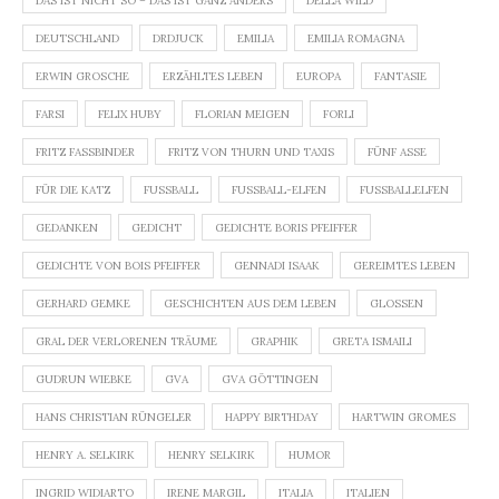
DAS IST NICHT SO – DAS IST GANZ ANDERS
DELLA WILD
DEUTSCHLAND
DRDJUCK
EMILIA
EMILIA ROMAGNA
ERWIN GROSCHE
ERZÄHLTES LEBEN
EUROPA
FANTASIE
FARSI
FELIX HUBY
FLORIAN MEIGEN
FORLI
FRITZ FASSBINDER
FRITZ VON THURN UND TAXIS
FÜNF ASSE
FÜR DIE KATZ
FUSSBALL
FUSSBALL-ELFEN
FUSSBALLELFEN
GEDANKEN
GEDICHT
GEDICHTE BORIS PFEIFFER
GEDICHTE VON BOIS PFEIFFER
GENNADI ISAAK
GEREIMTES LEBEN
GERHARD GEMKE
GESCHICHTEN AUS DEM LEBEN
GLOSSEN
GRAL DER VERLORENEN TRÄUME
GRAPHIK
GRETA ISMAILI
GUDRUN WIEBKE
GVA
GVA GÖTTINGEN
HANS CHRISTIAN RÜNGELER
HAPPY BIRTHDAY
HARTWIN GROMES
HENRY A. SELKIRK
HENRY SELKIRK
HUMOR
INGRID WIDIARTO
IRENE MARGIL
ITALIA
ITALIEN