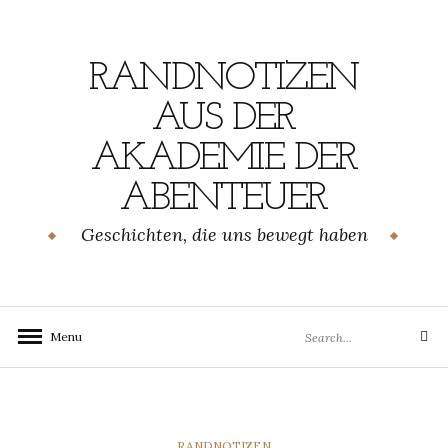
Skip
to
content
RANDNOTIZEN
AUS DER
AKADEMIE DER
ABENTEUER
Geschichten, die uns bewegt haben
Search
Menu
Search
for:
CATEGORIES
RANDNOTIZEN