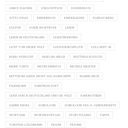
JANICE PASCHEK
JÖRGOWITSCH
JUGENDBUCH
JUTTA WILKE
KINDERBUCH
KINDERLIEDER
KLIMAWANDEL
KULTUR
KURZI SHORTRIVER
LEBEN
LEBEN IN DEUTSCHLAND
LESEFÖRDERUNG
LICHT VON DIESER WELT
LUDWIGKIRCHPLATZ
LULA HEBT AB
MAMA WEIHACHT
MARYAM ANDAZ
MATTHIAS BOGUCKI
MEINE TANTE
METIN KIRIMTAY
MICHÈLE MEISTER
MITTEN IM LEBEN. NICHT AUS ADAMS RIPPE
NASRIN SIEGE
PADERBORN
PAINTRESS POET
QUER DURCH DEUTSCHLAND UND DIE WELT
RANDNOTIZEN
SABINE ENGEL
SOZIOLOGIE
SOZIOLOGIE DES 21. JAHRHUNDERTS
SPORTASSE
SPORTREPORTAGE
STORYTELLING
TANTE
TORSTEN LÖSCHMANN
TRAUM
TRÄUME