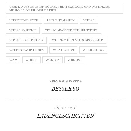
ÜBER 120 GESCHICHTEN BÜCHER THEATERSTÜCKE UND DAS EINZIGE
MUSICAL VON DIE DREI ??? KIDS
UNSICHTBAR-AFFEN
UNSICHTBARAFFEN
VERLAG
VERLAG AKADEMIE
VERLAG AKADEMIE-DER-ABENTEUER
VERLAG BORIS PFEIFFER
WEIHNACHTEN MIT BORIS PFEIFFER
WELTBEOBACHTUNGEN
WELTLEXIKON
WILMERSDORF
WITZ
WUNDE
WUNDER
ZUHAUSE
Beitragsnavigation
PREVIOUS POST »
BESSER SO
« NEXT POST
LADENGESCHICHTEN