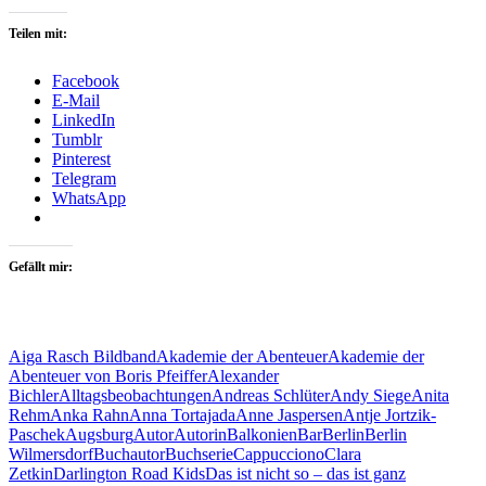
Teilen mit:
Facebook
E-Mail
LinkedIn
Tumblr
Pinterest
Telegram
WhatsApp
Gefällt mir:
Aiga Rasch Bildband
Akademie der Abenteuer
Akademie der
Abenteuer von Boris Pfeiffer
Alexander
Bichler
Alltagsbeobachtungen
Andreas Schlüter
Andy Siege
Anita
Rehm
Anka Rahn
Anna Tortajada
Anne Jaspersen
Antje Jortzik-
Paschek
Augsburg
Autor
Autorin
Balkonien
Bar
Berlin
Berlin
Wilmersdorf
Buchautor
Buchserie
Cappucciono
Clara
Zetkin
Darlington Road Kids
Das ist nicht so – das ist ganz