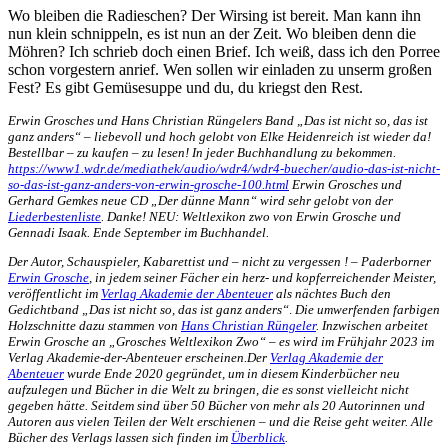
Wo bleiben die Radieschen? Der Wirsing ist bereit. Man kann ihn
nun klein schnippeln, es ist nun an der Zeit. Wo bleiben denn die
Möhren? Ich schrieb doch einen Brief. Ich weiß, dass ich den Porree
schon vorgestern anrief. Wen sollen wir einladen zu unserm großen
Fest? Es gibt Gemüsesuppe und du, du kriegst den Rest.
Erwin Grosches und Hans Christian Rüngelers Band „Das ist nicht so, das ist
ganz anders“ – liebevoll und hoch gelobt von Elke Heidenreich ist wieder da!
Bestellbar – zu kaufen – zu lesen! In jeder Buchhandlung zu bekommen.
https://www1.wdr.de/mediathek/audio/wdr4/wdr4-buecher/audio-das-ist-nicht-
so-das-ist-ganz-anders-von-erwin-grosche-100.html
Erwin Grosches und
Gerhard Gemkes neue CD „Der dünne Mann“ wird sehr gelobt von der
Liederbestenliste
. Danke! NEU: Weltlexikon zwo von Erwin Grosche und
Gennadi Isaak. Ende September im Buchhandel.
Der Autor, Schauspieler, Kabarettist und – nicht zu vergessen ! – Paderborner
Erwin Grosche
, in jedem seiner Fächer ein herz- und kopferreichender Meister,
veröffentlicht im
Verlag Akademie der Abenteuer
als nächtes Buch den
Gedichtband „Das ist nicht so, das ist ganz anders“
.
Die umwerfenden farbigen
Holzschnitte dazu stammen von
Hans Christian Rüngeler
. Inzwischen arbeitet
Erwin Grosche an „Grosches Weltlexikon Zwo“ – es wird im Frühjahr 2023 im
Verlag Akademie-der-Abenteuer erscheinen.Der
Verlag Akademie der
Abenteuer
wurde Ende 2020 gegründet, um in diesem Kinderbücher neu
aufzulegen und Bücher in die Welt zu bringen, die es sonst vielleicht nicht
gegeben hätte. Seitdem sind über 50 Bücher von mehr als 20 Autorinnen und
Autoren aus vielen Teilen der Welt erschienen – und die Reise geht weiter. Alle
Bücher des Verlags lassen sich finden im
Überblick
.