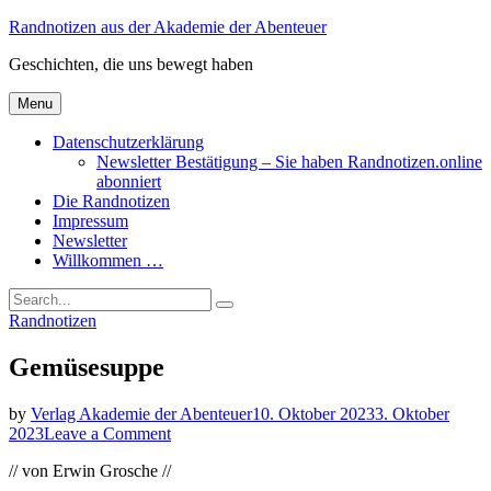
Skip
Randnotizen aus der Akademie der Abenteuer
to
Geschichten, die uns bewegt haben
content
Menu
Datenschutzerklärung
Newsletter Bestätigung – Sie haben Randnotizen.online
abonniert
Die Randnotizen
Impressum
Newsletter
Willkommen …
Search
Search
for:
Categories
Randnotizen
Gemüsesuppe
by
Verlag Akademie der Abenteuer
10. Oktober 2023
3. Oktober
on
2023
Leave a Comment
Gemüsesuppe
// von Erwin Grosche //