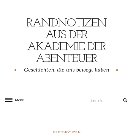
Skip
to
content
RANDNOTIZEN
AUS DER
AKADEMIE DER
ABENTEUER
Geschichten, die uns bewegt haben
Search
Menu
Search
for:
CATEGORIES
RANDNOTIZEN