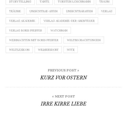
STORYTELLING
TANTE
TORSTEN LÖSCHMANN
TRAUM
TRÄUME
UNSICHTBAR-AFFEN
UNSICHTBARAFFEN
VERLAG
VERLAG AKADEMIE
VERLAG AKADEMIE-DER-ABENTEUER
VERLAG BORIS PFEIFFER
WATCHMAN
WEIHNACHTEN MIT BORIS PFEIFFER
WELTBEOBACHTUNGEN
WELTLEXIKON
WILMERSDORF
WITZ
Beitragsnavigation
PREVIOUS POST »
KURZ VOR OSTERN
« NEXT POST
IRRE KIRRE LIEBE