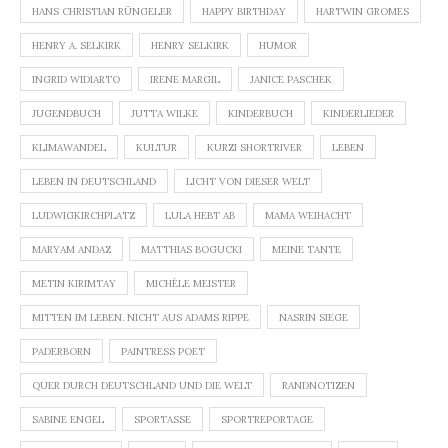
HANS CHRISTIAN RÜNGELER
HAPPY BIRTHDAY
HARTWIN GROMES
HENRY A. SELKIRK
HENRY SELKIRK
HUMOR
INGRID WIDIARTO
IRENE MARGIL
JANICE PASCHEK
JUGENDBUCH
JUTTA WILKE
KINDERBUCH
KINDERLIEDER
KLIMAWANDEL
KULTUR
KURZI SHORTRIVER
LEBEN
LEBEN IN DEUTSCHLAND
LICHT VON DIESER WELT
LUDWIGKIRCHPLATZ
LULA HEBT AB
MAMA WEIHACHT
MARYAM ANDAZ
MATTHIAS BOGUCKI
MEINE TANTE
METIN KIRIMTAY
MICHÈLE MEISTER
MITTEN IM LEBEN. NICHT AUS ADAMS RIPPE
NASRIN SIEGE
PADERBORN
PAINTRESS POET
QUER DURCH DEUTSCHLAND UND DIE WELT
RANDNOTIZEN
SABINE ENGEL
SPORTASSE
SPORTREPORTAGE