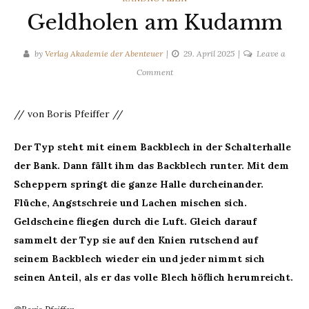
Geldholen am Kudamm
by
Verlag Akademie der Abenteuer
29. April 2025
Leave a
on
Comment
Geldholen
am
// von Boris Pfeiffer //
Kudamm
Der Typ steht mit einem Backblech in der Schalterhalle
der Bank. Dann fällt ihm das Backblech runter. Mit dem
Scheppern springt die ganze Halle durcheinander.
Flüche, Angstschreie und Lachen mischen sich.
Geldscheine fliegen durch die Luft. Gleich darauf
sammelt der Typ sie auf den Knien rutschend auf
seinem Backblech wieder ein und jeder nimmt sich
seinen Anteil, als er das volle Blech höflich herumreicht.