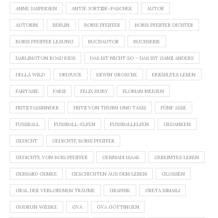
ANNE JASPERSEN
ANTJE JORTZIK-PASCHEK
AUTOR
AUTORIN
BERLIN
BORIS PFEIFFER
BORIS PFEIFFER DICHTER
BORIS PFEIFFER LESUNG
BUCHAUTOR
BUCHSERIE
DARLINGTON ROAD KIDS
DAS IST NICHT SO – DAS IST GANZ ANDERS
DELLA WILD
DRDJUCK
ERWIN GROSCHE
ERZÄHLTES LEBEN
FANTASIE
FARSI
FELIX HUBY
FLORIAN MEIGEN
FRITZ FASSBINDER
FRITZ VON THURN UND TAXIS
FÜNF ASSE
FUSSBALL
FUSSBALL-ELFEN
FUSSBALLELFEN
GEDANKEN
GEDICHT
GEDICHTE BORIS PFEIFFER
GEDICHTE VON BOIS PFEIFFER
GENNADI ISAAK
GEREIMTES LEBEN
GERHARD GEMKE
GESCHICHTEN AUS DEM LEBEN
GLOSSEN
GRAL DER VERLORENEN TRÄUME
GRAPHIK
GRETA ISMAILI
GUDRUN WIEBKE
GVA
GVA GÖTTINGEN