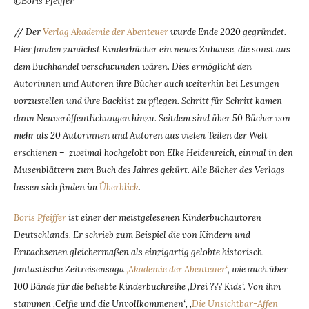
©Boris Pfeiffer
//
Der
Verlag Akademie der Abenteuer
wurde Ende 2020 gegründet.
Hier fanden zunächst Kinderbücher ein neues Zuhause, die sonst aus
dem Buchhandel verschwunden wären. Dies ermöglicht den
Autorinnen und Autoren ihre Bücher auch weiterhin bei Lesungen
vorzustellen und ihre Backlist zu pflegen. Schritt für Schritt kamen
dann Neuveröffentlichungen hinzu. Seitdem sind über 50 Bücher von
mehr als 20 Autorinnen und Autoren aus vielen Teilen der Welt
erschienen – zweimal hochgelobt von Elke Heidenreich, einmal in den
Musenblättern zum Buch des Jahres gekürt. Alle Bücher des Verlags
lassen sich finden im
Überblick
.
Boris Pfeiffer
ist einer der meistgelesenen Kinderbuchautoren
Deutschlands. Er schrieb zum Beispiel die von Kindern und
Erwachsenen gleichermaßen als einzigartig gelobte historisch-
fantastische Zeitreisensaga
‚Akademie der Abenteuer‘
, wie auch über
100 Bände für die beliebte Kinderbuchreihe ‚Drei ??? Kids‘. Von ihm
stammen ‚Celfie und die Unvollkommenen‘, ‚
Die Unsichtbar-Affen