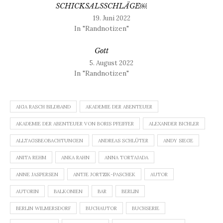
SCHICKSALSSCHLÄGE￼
19. Juni 2022
In "Randnotizen"
Gott
5. August 2022
In "Randnotizen"
AIGA RASCH BILDBAND
AKADEMIE DER ABENTEUER
AKADEMIE DER ABENTEUER VON BORIS PFEIFFER
ALEXANDER BICHLER
ALLTAGSBEOBACHTUNGEN
ANDREAS SCHLÜTER
ANDY SIEGE
ANITA REHM
ANKA RAHN
ANNA TORTAJADA
ANNE JASPERSEN
ANTJE JORTZIK-PASCHEK
AUTOR
AUTORIN
BALKONIEN
BAR
BERLIN
BERLIN WILMERSDORF
BUCHAUTOR
BUCHSERIE