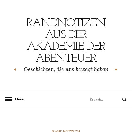
Skip
to
content
RANDNOTIZEN
AUS DER
AKADEMIE DER
ABENTEUER
Geschichten, die uns bewegt haben
Search
Menu
Search
for:
CATEGORIES
RANDNOTIZEN