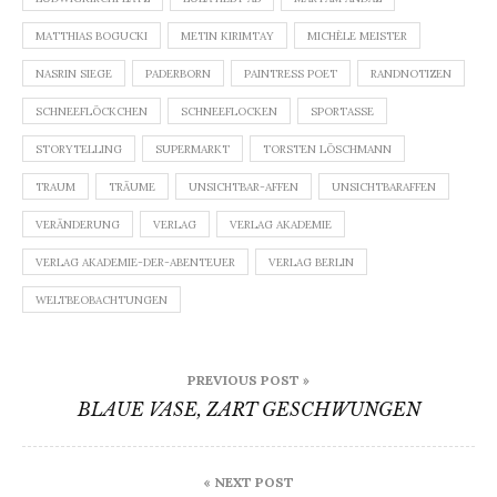
MATTHIAS BOGUCKI
METIN KIRIMTAY
MICHÈLE MEISTER
NASRIN SIEGE
PADERBORN
PAINTRESS POET
RANDNOTIZEN
SCHNEEFLÖCKCHEN
SCHNEEFLOCKEN
SPORTASSE
STORYTELLING
SUPERMARKT
TORSTEN LÖSCHMANN
TRAUM
TRÄUME
UNSICHTBAR-AFFEN
UNSICHTBARAFFEN
VERÄNDERUNG
VERLAG
VERLAG AKADEMIE
VERLAG AKADEMIE-DER-ABENTEUER
VERLAG BERLIN
WELTBEOBACHTUNGEN
Beitragsnavigation
PREVIOUS POST »
BLAUE VASE, ZART GESCHWUNGEN
« NEXT POST