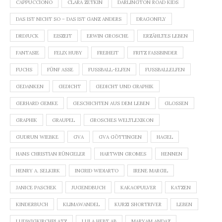
CAPPUCCIONO
CLARA ZETKIN
DARLINGTON ROAD KIDS
DAS IST NICHT SO – DAS IST GANZ ANDERS
DRAGONFLY
DRDJUCK
EISZEIT
ERWIN GROSCHE
ERZÄHLTES LEBEN
FANTASIE
FELIX HUBY
FREIHEIT
FRITZ FASSBINDER
FUCHS
FÜNF ASSE
FUSSBALL-ELFEN
FUSSBALLELFEN
GEDANKEN
GEDICHT
GEDICHT UND GRAPHIK
GERHARD GEMKE
GESCHICHTEN AUS DEM LEBEN
GLOSSEN
GRAPHIK
GRAUPEL
GROSCHES WELTLEXIKON
GUDRUN WIEBKE
GVA
GVA GÖTTINGEN
HAGEL
HANS CHRISTIAN RÜNGELER
HARTWIN GROMES
HENNEN
HENRY A. SELKIRK
INGRID WIDIARTO
IRENE MARGIL
JANICE PASCHEK
JUGENDBUCH
KAKAOPULVER
KATZEN
KINDERBUCH
KLIMAWANDEL
KURZI SHORTRIVER
LEBEN
LUDWIGKIRCHPLATZ
LULA HEBT AB
MARYAM ANDAZ