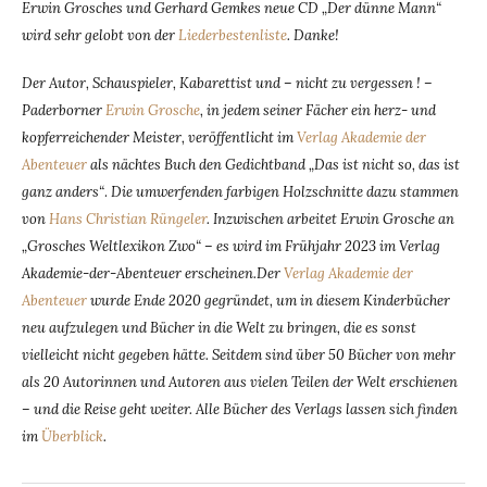
Erwin Grosches und Gerhard Gemkes neue CD „Der dünne Mann“
wird sehr gelobt von der
Liederbestenliste
. Danke!
Der Autor, Schauspieler, Kabarettist und – nicht zu vergessen ! –
Paderborner
Erwin Grosche
, in jedem seiner Fächer ein herz- und
kopferreichender Meister, veröffentlicht im
Verlag Akademie der
Abenteuer
als nächtes Buch den Gedichtband „Das ist nicht so, das ist
ganz anders“
.
Die umwerfenden farbigen Holzschnitte dazu stammen
von
Hans Christian Rüngeler
. Inzwischen arbeitet Erwin Grosche an
„Grosches Weltlexikon Zwo“ – es wird im Frühjahr 2023 im Verlag
Akademie-der-Abenteuer erscheinen.Der
Verlag Akademie der
Abenteuer
wurde Ende 2020 gegründet, um in diesem Kinderbücher
neu aufzulegen und Bücher in die Welt zu bringen, die es sonst
vielleicht nicht gegeben hätte. Seitdem sind über 50 Bücher von mehr
als 20 Autorinnen und Autoren aus vielen Teilen der Welt erschienen
– und die Reise geht weiter. Alle Bücher des Verlags lassen sich finden
im
Überblick
.