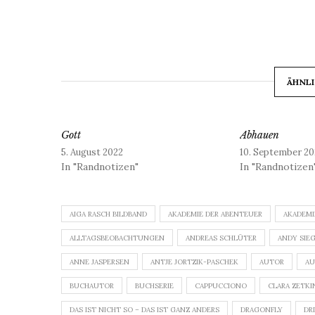
ÄHNLI
Gott
Abhauen
5. August 2022
10. September 20
In "Randnotizen"
In "Randnotizen
AIGA RASCH BILDBAND
AKADEMIE DER ABENTEUER
AKADEMI
ALLTAGSBEOBACHTUNGEN
ANDREAS SCHLÜTER
ANDY SIE
ANNE JASPERSEN
ANTJE JORTZIK-PASCHEK
AUTOR
AU
BUCHAUTOR
BUCHSERIE
CAPPUCCIONO
CLARA ZETKI
DAS IST NICHT SO – DAS IST GANZ ANDERS
DRAGONFLY
DR