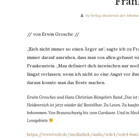
Fran
by
Verlag Akademie der Abente
// von Erwin Grosche //
„Zieh nicht immer so einen Ärger an“, sagte ich zu Fr
immer darauf ausruhen, dass man von allen gehasst w
Frankenstein. „Man definiert dich inzwischen nur noc
längst verlassen, wenn ich nicht so eine Angst vor ih
daraus konnte man das Beste machen.
Erwin Grosches und Hans Christian Rüngelers Band „Das ist nic
Heidenreich ist jetzt wieder da! Bestellbar. Zu Lesen. Zu kauf
bekommen. Von Braunschweig bis zum Gardasee. Und in Meck
Lesegebiete
https://www1.wdr.de/mediathek/audio/wdr4/wdr4-buech