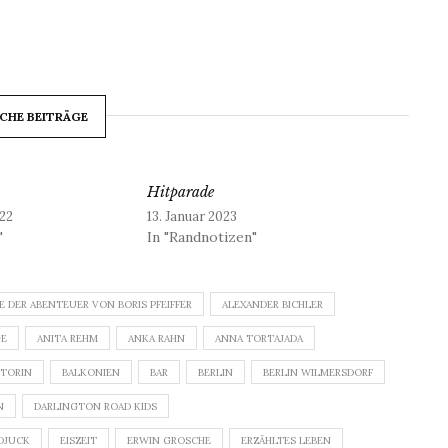
CHE BEITRÄGE
Hitparade
22
13. Januar 2023
"
In "Randnotizen"
E DER ABENTEUER VON BORIS PFEIFFER
ALEXANDER BICHLER
GE
ANITA REHM
ANKA RAHN
ANNA TORTAJADA
TORIN
BALKONIEN
BAR
BERLIN
BERLIN WILMERSDORF
N
DARLINGTON ROAD KIDS
DJUCK
EISZEIT
ERWIN GROSCHE
ERZÄHLTES LEBEN