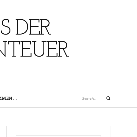
S DER
NTEUER
Search
MMEN …
Search
for: