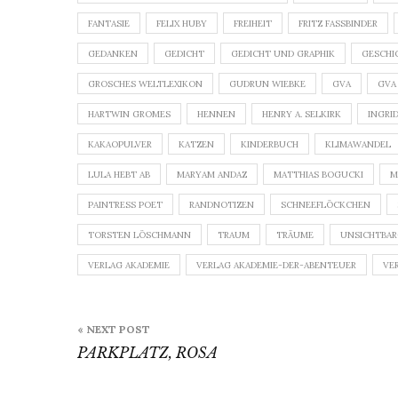
FANTASIE
FELIX HUBY
FREIHEIT
FRITZ FASSBINDER
GEDANKEN
GEDICHT
GEDICHT UND GRAPHIK
GESCHI
GROSCHES WELTLEXIKON
GUDRUN WIEBKE
GVA
GVA
HARTWIN GROMES
HENNEN
HENRY A. SELKIRK
INGRI
KAKAOPULVER
KATZEN
KINDERBUCH
KLIMAWANDEL
LULA HEBT AB
MARYAM ANDAZ
MATTHIAS BOGUCKI
M
PAINTRESS POET
RANDNOTIZEN
SCHNEEFLÖCKCHEN
TORSTEN LÖSCHMANN
TRAUM
TRÄUME
UNSICHTBAR
VERLAG AKADEMIE
VERLAG AKADEMIE-DER-ABENTEUER
VE
Beitragsnavigation
« NEXT POST
PARKPLATZ, ROSA