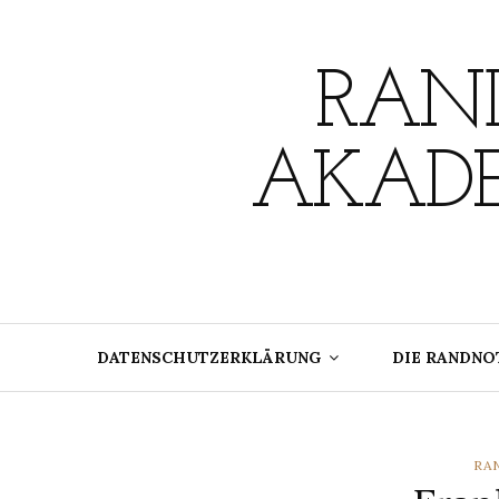
Skip
to
content
RAND
AKADE
DATENSCHUTZERKLÄRUNG
DIE RANDNO
CA
RA