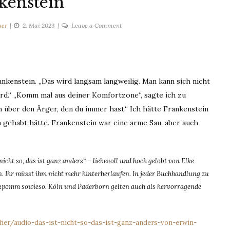
kenstein
on
uer
2. Mai 2023
Leave a Comment
Frankenstein
ankenstein. „Das wird langsam langweilig. Man kann sich nicht
ird.“ „Komm mal aus deiner Komfortzone“, sagte ich zu
h über den Ärger, den du immer hast.“ Ich hätte Frankenstein
m gehabt hätte. Frankenstein war eine arme Sau, aber auch
ht so, das ist ganz anders“ – liebevoll und hoch gelobt von Elke
en. Ihr müsst ihm nicht mehr hinterherlaufen. In jeder Buchhandlung zu
pomm sowieso. Köln und Paderborn gelten auch als hervorragende
er/audio-das-ist-nicht-so-das-ist-ganz-anders-von-erwin-