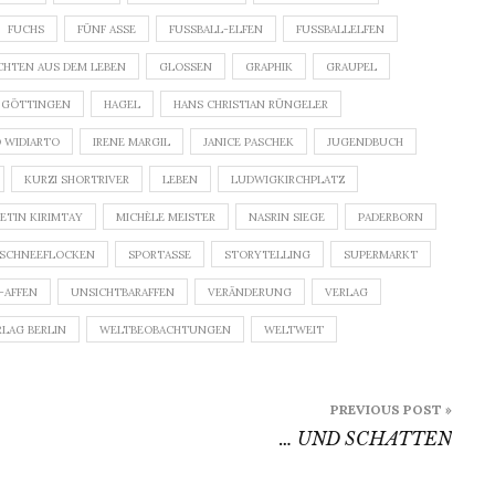
FUCHS
FÜNF ASSE
FUSSBALL-ELFEN
FUSSBALLELFEN
CHTEN AUS DEM LEBEN
GLOSSEN
GRAPHIK
GRAUPEL
 GÖTTINGEN
HAGEL
HANS CHRISTIAN RÜNGELER
D WIDIARTO
IRENE MARGIL
JANICE PASCHEK
JUGENDBUCH
KURZI SHORTRIVER
LEBEN
LUDWIGKIRCHPLATZ
ETIN KIRIMTAY
MICHÈLE MEISTER
NASRIN SIEGE
PADERBORN
SCHNEEFLOCKEN
SPORTASSE
STORYTELLING
SUPERMARKT
-AFFEN
UNSICHTBARAFFEN
VERÄNDERUNG
VERLAG
RLAG BERLIN
WELTBEOBACHTUNGEN
WELTWEIT
PREVIOUS POST »
… UND SCHATTEN