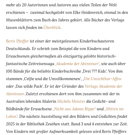
mehr als 20 Autorinnen und Autoren aus vielen Teilen der Welt
erschienen – zweimal hochgelobt von Elke Heidenreich, einmal in den
Musenblättern zum Buch des Jahres gekürt. Alle Bücher des Verlags
lassen sich finden im
Überblick
.
Boris Pfeiffer
ist einer der meistgelesenen Kinderbuchautoren
Deutschlands. Er schrieb zum Beispiel die von Kindern und
Erwachsenen gleichermaßen als einzigartig gelobte historisch-
fantastische Zeitreisensaga
‚Akademie der Abenteuer‘
, wie auch über
100 Bände für die beliebte Kinderbuchreihe ‚Drei ??? Kids‘. Von ihm
stammen ‚Celfie und die Unvollkommenen‘, ‚
Die Unsichtbar-Affen
oder ‚Das wilde Pack‘. Er ist der Gründer des
Verlags Akademie der
Abenteuer
. Zuletzt erschienen dort von ihm zusammen mit der in
Australien lebenden Malerin
Michèle Meister
die Gedicht- und
Bildbände für Erwachsene
„Nicht aus Adams Rippe“
und
„Mitten im
Leben“
. Die nächste Ausstellung mit den Bildern und Gedichten findet
2025 in der Bibliothek Zeuthen statt. Band 3 und 4 entstehen zur Zeit.
Von Kindern mit großer Aufmerksamkeit gelesen wird Boris Pfeiffers