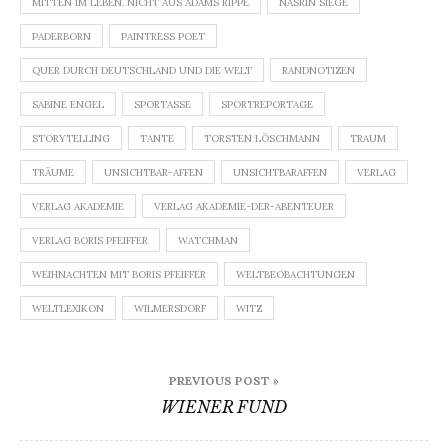
MITTEN IM LEBEN. NICHT AUS ADAMS RIPPE
NASRIN SIEGE
PADERBORN
PAINTRESS POET
QUER DURCH DEUTSCHLAND UND DIE WELT
RANDNOTIZEN
SABINE ENGEL
SPORTASSE
SPORTREPORTAGE
STORYTELLING
TANTE
TORSTEN LÖSCHMANN
TRAUM
TRÄUME
UNSICHTBAR-AFFEN
UNSICHTBARAFFEN
VERLAG
VERLAG AKADEMIE
VERLAG AKADEMIE-DER-ABENTEUER
VERLAG BORIS PFEIFFER
WATCHMAN
WEIHNACHTEN MIT BORIS PFEIFFER
WELTBEOBACHTUNGEN
WELTLEXIKON
WILMERSDORF
WITZ
Beitragsnavigation
PREVIOUS POST »
WIENER FUND