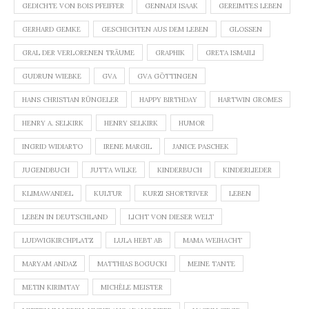
GEDICHTE VON BOIS PFEIFFER
GENNADI ISAAK
GEREIMTES LEBEN
GERHARD GEMKE
GESCHICHTEN AUS DEM LEBEN
GLOSSEN
GRAL DER VERLORENEN TRÄUME
GRAPHIK
GRETA ISMAILI
GUDRUN WIEBKE
GVA
GVA GÖTTINGEN
HANS CHRISTIAN RÜNGELER
HAPPY BIRTHDAY
HARTWIN GROMES
HENRY A. SELKIRK
HENRY SELKIRK
HUMOR
INGRID WIDIARTO
IRENE MARGIL
JANICE PASCHEK
JUGENDBUCH
JUTTA WILKE
KINDERBUCH
KINDERLIEDER
KLIMAWANDEL
KULTUR
KURZI SHORTRIVER
LEBEN
LEBEN IN DEUTSCHLAND
LICHT VON DIESER WELT
LUDWIGKIRCHPLATZ
LULA HEBT AB
MAMA WEIHACHT
MARYAM ANDAZ
MATTHIAS BOGUCKI
MEINE TANTE
METIN KIRIMTAY
MICHÈLE MEISTER