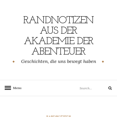
Skip
to
content
RANDNOTIZEN
AUS DER
AKADEMIE DER
ABENTEUER
Geschichten, die uns bewegt haben
Search
Menu
Search
for:
CATEGORIES
RANDNOTIZEN