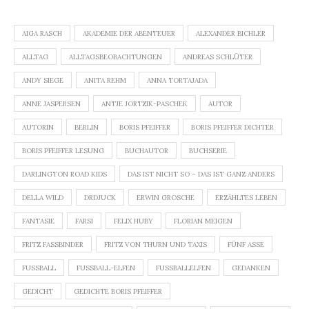
AIGA RASCH
AKADEMIE DER ABENTEUER
ALEXANDER BICHLER
ALLTAG
ALLTAGSBEOBACHTUNGEN
ANDREAS SCHLÜTER
ANDY SIEGE
ANITA REHM
ANNA TORTAJADA
ANNE JASPERSEN
ANTJE JORTZIK-PASCHEK
AUTOR
AUTORIN
BERLIN
BORIS PFEIFFER
BORIS PFEIFFER DICHTER
BORIS PFEIFFER LESUNG
BUCHAUTOR
BUCHSERIE
DARLINGTON ROAD KIDS
DAS IST NICHT SO – DAS IST GANZ ANDERS
DELLA WILD
DRDJUCK
ERWIN GROSCHE
ERZÄHLTES LEBEN
FANTASIE
FARSI
FELIX HUBY
FLORIAN MEIGEN
FRITZ FASSBINDER
FRITZ VON THURN UND TAXIS
FÜNF ASSE
FUSSBALL
FUSSBALL-ELFEN
FUSSBALLELFEN
GEDANKEN
GEDICHT
GEDICHTE BORIS PFEIFFER