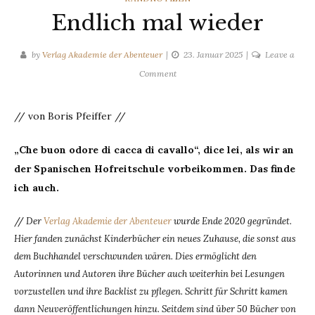
Endlich mal wieder
by
Verlag Akademie der Abenteuer
23. Januar 2025
Leave a
on
Comment
Endlich
mal
// von Boris Pfeiffer //
wieder
„Che buon odore di cacca di cavallo“, dice lei, als wir an
der Spanischen Hofreitschule vorbeikommen. Das finde
ich auch.
//
Der
Verlag Akademie der Abenteuer
wurde Ende 2020 gegründet.
Hier fanden zunächst Kinderbücher ein neues Zuhause, die sonst aus
dem Buchhandel verschwunden wären. Dies ermöglicht den
Autorinnen und Autoren ihre Bücher auch weiterhin bei Lesungen
vorzustellen und ihre Backlist zu pflegen. Schritt für Schritt kamen
dann Neuveröffentlichungen hinzu. Seitdem sind über 50 Bücher von