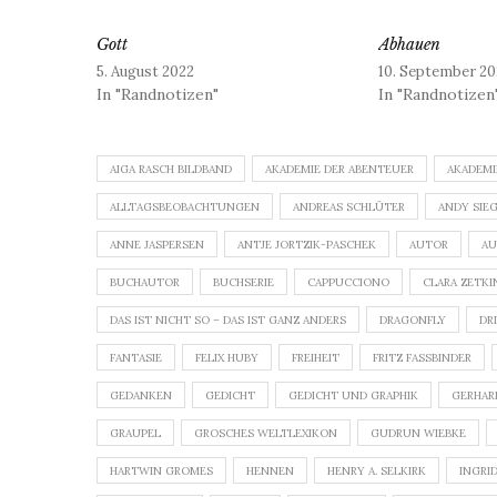
Gott
Abhauen
5. August 2022
10. September 20
In "Randnotizen"
In "Randnotizen
AIGA RASCH BILDBAND
AKADEMIE DER ABENTEUER
AKADEMI
ALLTAGSBEOBACHTUNGEN
ANDREAS SCHLÜTER
ANDY SIE
ANNE JASPERSEN
ANTJE JORTZIK-PASCHEK
AUTOR
AU
BUCHAUTOR
BUCHSERIE
CAPPUCCIONO
CLARA ZETKI
DAS IST NICHT SO – DAS IST GANZ ANDERS
DRAGONFLY
DR
FANTASIE
FELIX HUBY
FREIHEIT
FRITZ FASSBINDER
GEDANKEN
GEDICHT
GEDICHT UND GRAPHIK
GERHAR
GRAUPEL
GROSCHES WELTLEXIKON
GUDRUN WIEBKE
HARTWIN GROMES
HENNEN
HENRY A. SELKIRK
INGRI