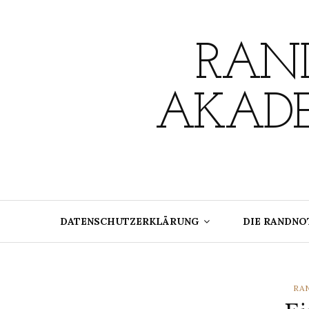
Skip
to
content
RAND
AKADE
DATENSCHUTZERKLÄRUNG
DIE RANDNO
CA
RA