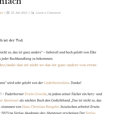
nfach
on
uer
25. Juli 2023
Leave a Comment
Einfach
h ist der Tod.
ht so, das ist ganz anders“ – liebevoll und hoch gelobt von Elke
! In jeder Buchhandlung zu bekommen.
er/audio-das-ist-nicht-so-das-ist-ganz-anders-von-erwin-
n“ wird sehr gelobt von der
Liederbestenliste
. Danke!
n ! – Paderborner
Erwin Grosche
, in jedem seiner Fächer ein herz- und
er Abenteuer
als nächtes Buch den Gedichtband „Das ist nicht so, das
zu stammen von
Hans Christian Rüngeler
. Inzwischen arbeitet Erwin
hr 2023 im Verlag Akademie-der-Abenteuer erscheinen.Der
Verlag