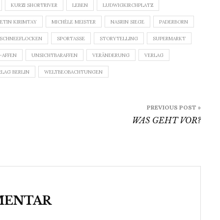
KURZI SHORTRIVER
LEBEN
LUDWIGKIRCHPLATZ
ETIN KIRIMTAY
MICHÈLE MEISTER
NASRIN SIEGE
PADERBORN
SCHNEEFLOCKEN
SPORTASSE
STORYTELLING
SUPERMARKT
-AFFEN
UNSICHTBARAFFEN
VERÄNDERUNG
VERLAG
RLAG BERLIN
WELTBEOBACHTUNGEN
PREVIOUS POST »
WAS GEHT VOR?
MENTAR