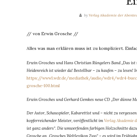
Ei
by
Verlag Akademie der Abente
// von Erwin Grosche //
Alles was man erklären muss ist zu kompliziert. Einfac
Erwin Grosches und Hans Christian Rüngelers Band „Das ist nic
Heidenreich ist wieder da! Bestellbar – zu kaufen – zu lesen
https://www1.wdr.de/mediathek/audio/wdr4/wdr4-buech
grosche-100.html
Erwin Grosches und Gerhard Gemkes neue CD „Der dünne Man
Der Autor, Schauspieler, Kabarettist und – nicht zu vergesse
kopferreichender Meister, veröffentlicht im
Verlag Akademie d
ist ganz anders“
.
Die umwerfenden farbigen Holzschnitte da
Grosche an „Grosches Weltlexikon Zwo“ – es wird im Frühja