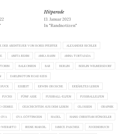
Hitparade
22
13. Januar 2023
"
In "Randnotizen"
E DER ABENTEUER VON BORIS PFEIFFER
ALEXANDER BICHLER
GE
ANITA REHM
ANKA RAHN
ANNA TORTAJADA
TORIN
BALKONIEN
BAR
BERLIN
BERLIN WILMERSDORF
N
DARLINGTON ROAD KIDS
DJUCK
EISZEIT
ERWIN GROSCHE
ERZÄHLTES LEBEN
FUCHS
FÜNF ASSE
FUSSBALL-ELFEN
FUSSBALLELFEN
D GEMKE
GESCHICHTEN AUS DEM LEBEN
GLOSSEN
GRAPHIK
GVA
GVA GÖTTINGEN
HAGEL
HANS CHRISTIAN RÜNGELER
D WIDIARTO
IRENE MARGIL
JANICE PASCHEK
JUGENDBUCH