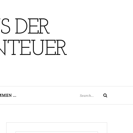
S DER
NTEUER
Search
MMEN …
Search
for: