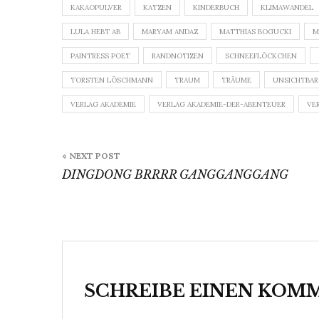
KAKAOPULVER
KATZEN
KINDERBUCH
KLIMAWANDEL
LULA HEBT AB
MARYAM ANDAZ
MATTHIAS BOGUCKI
M
PAINTRESS POET
RANDNOTIZEN
SCHNEEFLÖCKCHEN
TORSTEN LÖSCHMANN
TRAUM
TRÄUME
UNSICHTBAR
VERLAG AKADEMIE
VERLAG AKADEMIE-DER-ABENTEUER
VE
Beitragsnavigation
« NEXT POST
DINGDONG BRRRR GANGGANGGANG
SCHREIBE EINEN KOM