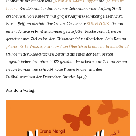
Bildbände für Erwachsene
„Nicht aus Adams Rippe“
und
„Mitten im
Leben“
. Band 3 und 4 entstehen zur Zeit und werden Anfang 2026
erscheinen. Von Kindern mit großer Aufmerksamkeit gelesen wird
Boris Pfeiffers vierbändige Ozean-Geschichte
SURVIVORS
,
die von
einem Schwarm bunt zusammengewürfelter Fische erzählt, deren
gemeinsames Ziel es ist, den Klimawandel zu überleben. Sein Roman
„Feuer, Erde, Wasser, Sturm – Zum Überleben brauchst du alle Sinne“
wurde in der Süddeutschen Zeitung als eines der zehn besten
Jugendbücher des Jahres 2023 gewählt. Er arbeitet zur Zeit an einem
neuen Roman und schreibt neue Kinderbücher mit den
Fußballvereinen der Deutschen Bundesliga //
Aus dem Verlag: