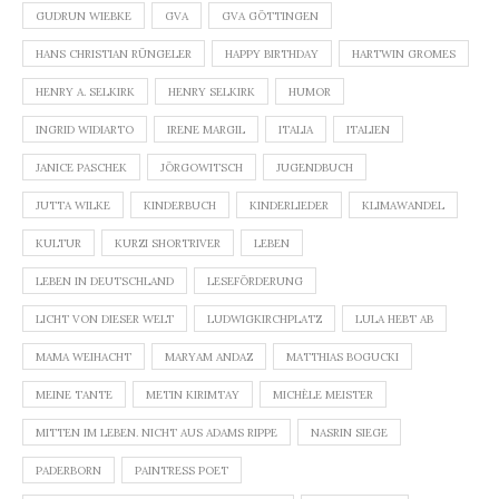
GUDRUN WIEBKE
GVA
GVA GÖTTINGEN
HANS CHRISTIAN RÜNGELER
HAPPY BIRTHDAY
HARTWIN GROMES
HENRY A. SELKIRK
HENRY SELKIRK
HUMOR
INGRID WIDIARTO
IRENE MARGIL
ITALIA
ITALIEN
JANICE PASCHEK
JÖRGOWITSCH
JUGENDBUCH
JUTTA WILKE
KINDERBUCH
KINDERLIEDER
KLIMAWANDEL
KULTUR
KURZI SHORTRIVER
LEBEN
LEBEN IN DEUTSCHLAND
LESEFÖRDERUNG
LICHT VON DIESER WELT
LUDWIGKIRCHPLATZ
LULA HEBT AB
MAMA WEIHACHT
MARYAM ANDAZ
MATTHIAS BOGUCKI
MEINE TANTE
METIN KIRIMTAY
MICHÈLE MEISTER
MITTEN IM LEBEN. NICHT AUS ADAMS RIPPE
NASRIN SIEGE
PADERBORN
PAINTRESS POET