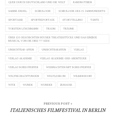
QUER DURCH DEUTSCHLAND UND DIE WELT
RANDNOTIZEN
SABINE ENGEL
SOZIOLOGIE
SOZIOLOGIE DES 21. JAHRHUNDERTS
SPORTASSE
SPORTREPORTAGE
STORYTELLING
TANTE
TORSTEN LÖSCHMANN
TRAUM
TRÄUME
ÜBER 120 GESCHICHTEN BÜCHER THEATERSTÜCKE UND DAS EINZIGE
MUSICAL VON DIE DREI ??? KIDS
UNSICHTBAR-AFFEN
UNSICHTBARAFFEN
VERLAG
VERLAG AKADEMIE
VERLAG AKADEMIE-DER-ABENTEUER
VERLAG BORIS PFEIFFER
WEIHNACHTEN MIT BORIS PFEIFFER
WELTBEOBACHTUNGEN
WELTLEXIKON
WILMERSDORF
WITZ
WUNDE
WUNDER
ZUHAUSE
Beitragsnavigation
PREVIOUS POST »
ITALIENISCHES FILMFESTIVAL IN BERLIN