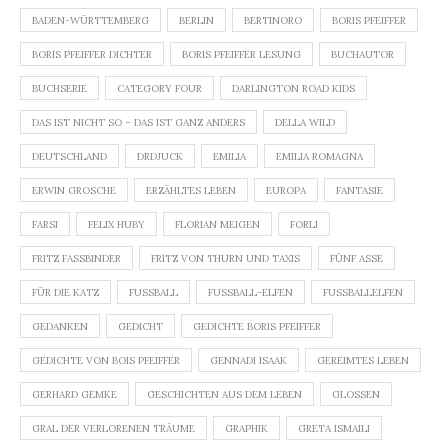
BADEN-WÜRTTEMBERG
BERLIN
BERTINORO
BORIS PFEIFFER
BORIS PFEIFFER DICHTER
BORIS PFEIFFER LESUNG
BUCHAUTOR
BUCHSERIE
CATEGORY FOUR
DARLINGTON ROAD KIDS
DAS IST NICHT SO – DAS IST GANZ ANDERS
DELLA WILD
DEUTSCHLAND
DRDJUCK
EMILIA
EMILIA ROMAGNA
ERWIN GROSCHE
ERZÄHLTES LEBEN
EUROPA
FANTASIE
FARSI
FELIX HUBY
FLORIAN MEIGEN
FORLI
FRITZ FASSBINDER
FRITZ VON THURN UND TAXIS
FÜNF ASSE
FÜR DIE KATZ
FUSSBALL
FUSSBALL-ELFEN
FUSSBALLELFEN
GEDANKEN
GEDICHT
GEDICHTE BORIS PFEIFFER
GEDICHTE VON BOIS PFEIFFER
GENNADI ISAAK
GEREIMTES LEBEN
GERHARD GEMKE
GESCHICHTEN AUS DEM LEBEN
GLOSSEN
GRAL DER VERLORENEN TRÄUME
GRAPHIK
GRETA ISMAILI