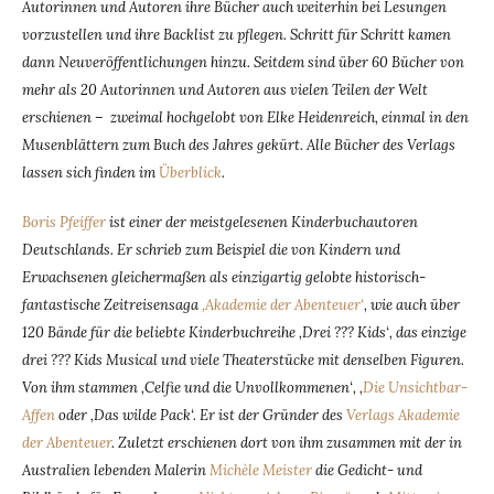
Autorinnen und Autoren ihre Bücher auch weiterhin bei Lesungen
vorzustellen und ihre Backlist zu pflegen. Schritt für Schritt kamen
dann Neuveröffentlichungen hinzu. Seitdem sind über 60 Bücher von
mehr als 20 Autorinnen und Autoren aus vielen Teilen der Welt
erschienen – zweimal hochgelobt von Elke Heidenreich, einmal in den
Musenblättern zum Buch des Jahres gekürt. Alle Bücher des Verlags
lassen sich finden im
Überblick
.
Boris Pfeiffer
ist einer der meistgelesenen Kinderbuchautoren
Deutschlands. Er schrieb zum Beispiel die von Kindern und
Erwachsenen gleichermaßen als einzigartig gelobte historisch-
fantastische Zeitreisensaga
‚Akademie der Abenteuer‘
, wie auch über
120 Bände für die beliebte Kinderbuchreihe ‚Drei ??? Kids‘, das einzige
drei ??? Kids Musical und viele Theaterstücke mit denselben Figuren.
Von ihm stammen ‚Celfie und die Unvollkommenen‘, ‚
Die Unsichtbar-
Affen
oder ‚Das wilde Pack‘. Er ist der Gründer des
Verlags Akademie
der Abenteuer
. Zuletzt erschienen dort von ihm zusammen mit der in
Australien lebenden Malerin
Michèle Meister
die Gedicht- und