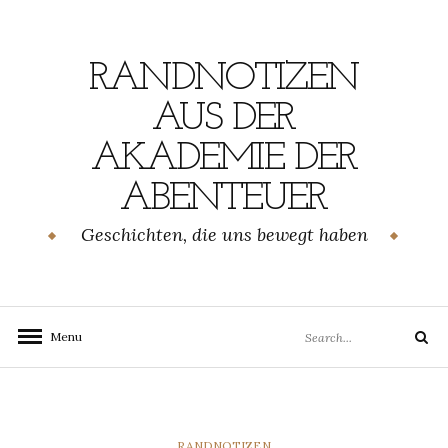
Skip
to
content
RANDNOTIZEN
AUS DER
AKADEMIE DER
ABENTEUER
Geschichten, die uns bewegt haben
Search
Menu
Search
for:
CATEGORIES
RANDNOTIZEN