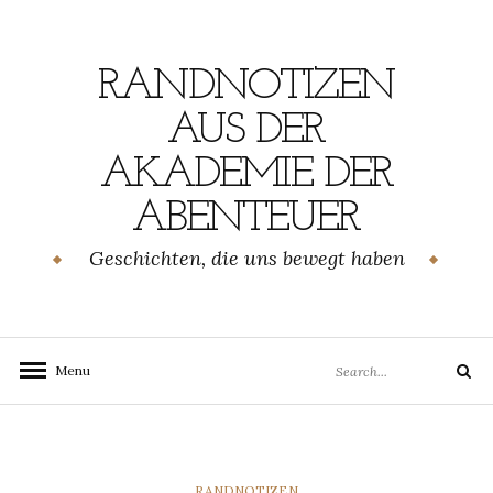
Skip
to
content
RANDNOTIZEN
AUS DER
AKADEMIE DER
ABENTEUER
Geschichten, die uns bewegt haben
Search
Menu
Search
for:
CATEGORIES
RANDNOTIZEN