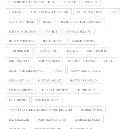
GESCHICHTEN AUS DEM LEBEN
GLOSSEN
GRAPHIK
GRAUPEL
GROSCHES WELTLEXIKON
GUDRUN WIEBKE
GVA
GVA GÖTTINGEN
HAGEL
HANS CHRISTIAN RÜNGELER
HARTWIN GROMES
HENNEN
HENRY A. SELKIRK
INGRID WIDIARTO
IRENE MARGIL
JANICE PASCHEK
JUGENDBUCH
KAKAOPULVER
KATZEN
KINDERBUCH
KINDERLIEDER
KLIMAWANDEL
KURZI SHORTRIVER
LEBEN
LICHT VON DIESER WELT
LÖWE
LUDWIGKIRCHPLATZ
LULA HEBT AB
MARYAM ANDAZ
MATTHIAS BOGUCKI
METIN KIRIMTAY
MICHÈLE MEISTER
NASRIN SIEGE
PADERBORN
PAINTRESS POET
QUER DURCH DEUTSCHLAND UND DIE WELT
RANDNOTIZEN
RÄTSELFRAGE
SCHNEEFLÖCKCHEN
SCHNEEFLOCKEN