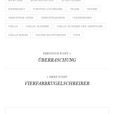
SPORTASSE
SPORTREPORTAGE
STORYTELLING
SUPERMARKT
TORSTEN LÖSCHMANN
TRAUM
TRÄUME
UNSICHTBAR-AFFEN
UNSICHTBARAFFEN
VERÄNDERUNG
VERLAG
VERLAG AKADEMIE
VERLAG AKADEMIE-DER-ABENTEUER
VERLAG BERLIN
WELTBEOBACHTUNGEN
WITZ
Beitragsnavigation
PREVIOUS POST »
ÜBERRASCHUNG
« NEXT POST
VIERFARBKUGELSCHREIBER