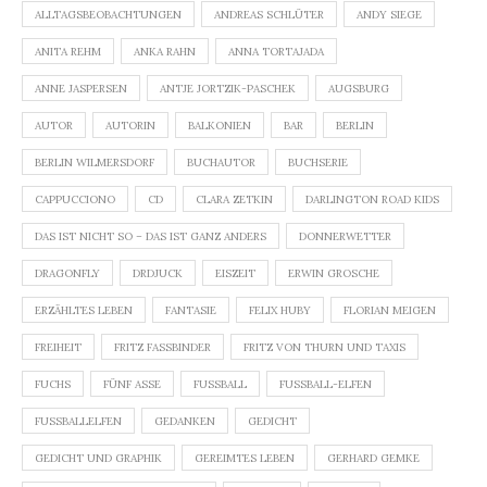
ALLTAGSBEOBACHTUNGEN
ANDREAS SCHLÜTER
ANDY SIEGE
ANITA REHM
ANKA RAHN
ANNA TORTAJADA
ANNE JASPERSEN
ANTJE JORTZIK-PASCHEK
AUGSBURG
AUTOR
AUTORIN
BALKONIEN
BAR
BERLIN
BERLIN WILMERSDORF
BUCHAUTOR
BUCHSERIE
CAPPUCCIONO
CD
CLARA ZETKIN
DARLINGTON ROAD KIDS
DAS IST NICHT SO – DAS IST GANZ ANDERS
DONNERWETTER
DRAGONFLY
DRDJUCK
EISZEIT
ERWIN GROSCHE
ERZÄHLTES LEBEN
FANTASIE
FELIX HUBY
FLORIAN MEIGEN
FREIHEIT
FRITZ FASSBINDER
FRITZ VON THURN UND TAXIS
FUCHS
FÜNF ASSE
FUSSBALL
FUSSBALL-ELFEN
FUSSBALLELFEN
GEDANKEN
GEDICHT
GEDICHT UND GRAPHIK
GEREIMTES LEBEN
GERHARD GEMKE