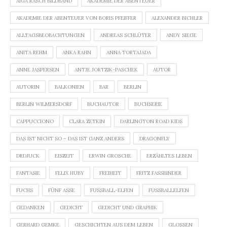
AIGA RASCH BILDBAND
AKADEMIE DER ABENTEUER
AKADEMIE DER ABENTEUER VON BORIS PFEIFFER
ALEXANDER BICHLER
ALLTAGSBEOBACHTUNGEN
ANDREAS SCHLÜTER
ANDY SIEGE
ANITA REHM
ANKA RAHN
ANNA TORTAJADA
ANNE JASPERSEN
ANTJE JORTZIK-PASCHEK
AUTOR
AUTORIN
BALKONIEN
BAR
BERLIN
BERLIN WILMERSDORF
BUCHAUTOR
BUCHSERIE
CAPPUCCIONO
CLARA ZETKIN
DARLINGTON ROAD KIDS
DAS IST NICHT SO – DAS IST GANZ ANDERS
DRAGONFLY
DRDJUCK
EISZEIT
ERWIN GROSCHE
ERZÄHLTES LEBEN
FANTASIE
FELIX HUBY
FREIHEIT
FRITZ FASSBINDER
FUCHS
FÜNF ASSE
FUSSBALL-ELFEN
FUSSBALLELFEN
GEDANKEN
GEDICHT
GEDICHT UND GRAPHIK
GERHARD GEMKE
GESCHICHTEN AUS DEM LEBEN
GLOSSEN