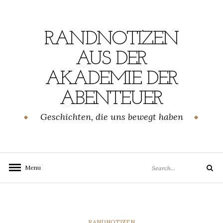
Skip
to
content
RANDNOTIZEN
AUS DER
AKADEMIE DER
ABENTEUER
Geschichten, die uns bewegt haben
Search
Menu
Search
for:
CATEGORIES
RANDNOTIZEN