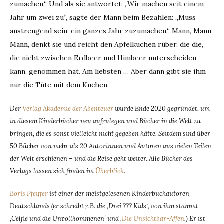
zumachen.“ Und als sie antwortet: „Wir machen seit einem
Jahr um zwei zu“, sagte der Mann beim Bezahlen: „Muss
anstrengend sein, ein ganzes Jahr zuzumachen.“ Mann, Mann,
Mann, denkt sie und reicht den Apfelkuchen rüber, die die,
die nicht zwischen Erdbeer und Himbeer unterscheiden
kann, genommen hat. Am liebsten … Aber dann gibt sie ihm
nur die Tüte mit dem Kuchen.
Der
Verlag Akademie der Abenteuer
wurde Ende 2020 gegründet, um
in diesem Kinderbücher neu aufzulegen und Bücher in die Welt zu
bringen, die es sonst vielleicht nicht gegeben hätte. Seitdem sind über
50 Bücher von mehr als 20 Autorinnen und Autoren aus vielen Teilen
der Welt erschienen – und die Reise geht weiter. Alle Bücher des
Verlags lassen sich finden im
Überblick
.
Boris Pfeiffer
ist einer der meistgelesenen Kinderbuchautoren
Deutschlands (er schreibt z.B. die ‚Drei ??? Kids‘, von ihm stammt
‚Celfie und die Unvollkommenen‘ und ‚
Die Unsichtbar-Affen
‚) Er ist