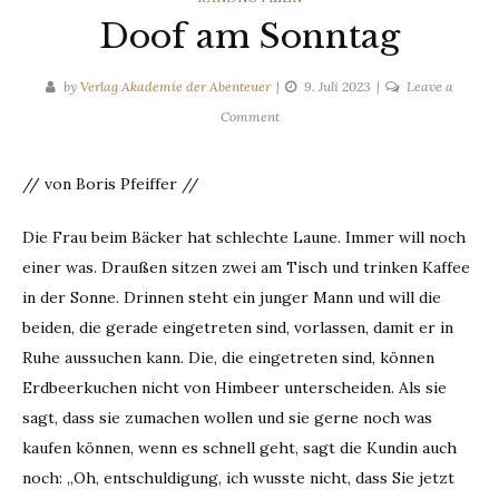
Doof am Sonntag
by
Verlag Akademie der Abenteuer
9. Juli 2023
Leave a
on
Comment
Doof
am
// von Boris Pfeiffer //
Sonntag
Die Frau beim Bäcker hat schlechte Laune. Immer will noch
einer was. Draußen sitzen zwei am Tisch und trinken Kaffee
in der Sonne. Drinnen steht ein junger Mann und will die
beiden, die gerade eingetreten sind, vorlassen, damit er in
Ruhe aussuchen kann. Die, die eingetreten sind, können
Erdbeerkuchen nicht von Himbeer unterscheiden. Als sie
sagt, dass sie zumachen wollen und sie gerne noch was
kaufen können, wenn es schnell geht, sagt die Kundin auch
noch: „Oh, entschuldigung, ich wusste nicht, dass Sie jetzt