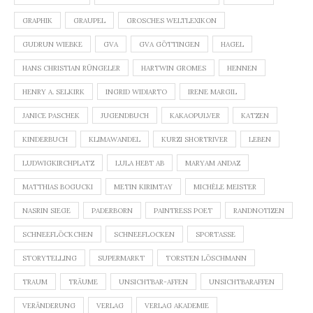
GRAPHIK
GRAUPEL
GROSCHES WELTLEXIKON
GUDRUN WIEBKE
GVA
GVA GÖTTINGEN
HAGEL
HANS CHRISTIAN RÜNGELER
HARTWIN GROMES
HENNEN
HENRY A. SELKIRK
INGRID WIDIARTO
IRENE MARGIL
JANICE PASCHEK
JUGENDBUCH
KAKAOPULVER
KATZEN
KINDERBUCH
KLIMAWANDEL
KURZI SHORTRIVER
LEBEN
LUDWIGKIRCHPLATZ
LULA HEBT AB
MARYAM ANDAZ
MATTHIAS BOGUCKI
METIN KIRIMTAY
MICHÈLE MEISTER
NASRIN SIEGE
PADERBORN
PAINTRESS POET
RANDNOTIZEN
SCHNEEFLÖCKCHEN
SCHNEEFLOCKEN
SPORTASSE
STORYTELLING
SUPERMARKT
TORSTEN LÖSCHMANN
TRAUM
TRÄUME
UNSICHTBAR-AFFEN
UNSICHTBARAFFEN
VERÄNDERUNG
VERLAG
VERLAG AKADEMIE