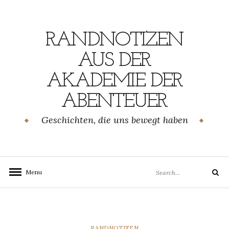
Skip
to
content
RANDNOTIZEN
AUS DER
AKADEMIE DER
ABENTEUER
Geschichten, die uns bewegt haben
Search
Menu
Search
for:
CATEGORIES
RANDNOTIZEN