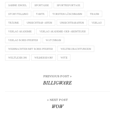
SABINE ENGEL
SPORTASSE
SPORTREPORTAGE
STORYTELLING
TANTE
TORSTEN LÖSCHMANN
TRAUM
TRÄUME
UNSICHTBAR-AFFEN
UNSICHTBARAFFEN
VERLAG
VERLAG AKADEMIE
VERLAG AKADEMIE-DER-ABENTEUER
VERLAG BORIS PFEIFFER
WATCHMAN
WEIHNACHTEN MIT BORIS PFEIFFER
WELTBEOBACHTUNGEN
WELTLEXIKON
WILMERSDORF
WITZ
Beitragsnavigation
PREVIOUS POST »
BILLIGWARE
« NEXT POST
WOW