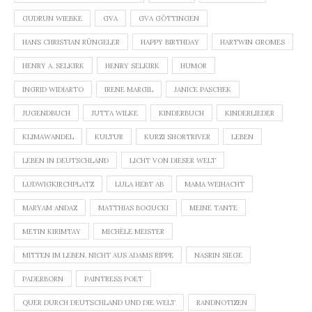
GUDRUN WIEBKE
GVA
GVA GÖTTINGEN
HANS CHRISTIAN RÜNGELER
HAPPY BIRTHDAY
HARTWIN GROMES
HENRY A. SELKIRK
HENRY SELKIRK
HUMOR
INGRID WIDIARTO
IRENE MARGIL
JANICE PASCHEK
JUGENDBUCH
JUTTA WILKE
KINDERBUCH
KINDERLIEDER
KLIMAWANDEL
KULTUR
KURZI SHORTRIVER
LEBEN
LEBEN IN DEUTSCHLAND
LICHT VON DIESER WELT
LUDWIGKIRCHPLATZ
LULA HEBT AB
MAMA WEIHACHT
MARYAM ANDAZ
MATTHIAS BOGUCKI
MEINE TANTE
METIN KIRIMTAY
MICHÈLE MEISTER
MITTEN IM LEBEN. NICHT AUS ADAMS RIPPE
NASRIN SIEGE
PADERBORN
PAINTRESS POET
QUER DURCH DEUTSCHLAND UND DIE WELT
RANDNOTIZEN