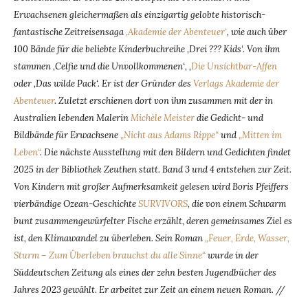
Erwachsenen gleichermaßen als einzigartig gelobte historisch-
fantastische Zeitreisensaga
‚Akademie der Abenteuer‘
, wie auch über
100 Bände für die beliebte Kinderbuchreihe ‚Drei ??? Kids‘. Von ihm
stammen ‚Celfie und die Unvollkommenen‘, ‚
Die Unsichtbar-Affen
oder ‚Das wilde Pack‘. Er ist der Gründer des
Verlags Akademie der
Abenteuer
. Zuletzt erschienen dort von ihm zusammen mit der in
Australien lebenden Malerin
Michèle Meister
die Gedicht- und
Bildbände für Erwachsene
„Nicht aus Adams Rippe“
und
„Mitten im
Leben“
. Die nächste Ausstellung mit den Bildern und Gedichten findet
2025 in der Bibliothek Zeuthen statt. Band 3 und 4 entstehen zur Zeit.
Von Kindern mit großer Aufmerksamkeit gelesen wird Boris Pfeiffers
vierbändige Ozean-Geschichte
SURVIVORS
,
die von einem Schwarm
bunt zusammengewürfelter Fische erzählt, deren gemeinsames Ziel es
ist, den Klimawandel zu überleben. Sein Roman
„Feuer, Erde, Wasser,
Sturm – Zum Überleben brauchst du alle Sinne“
wurde in der
Süddeutschen Zeitung als eines der zehn besten Jugendbücher des
Jahres 2023 gewählt. Er arbeitet zur Zeit an einem neuen Roman. //