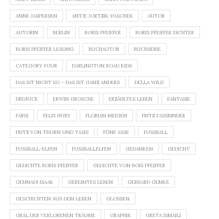
ANNE JASPERSEN
ANTJE JORTZIK-PASCHEK
AUTOR
AUTORIN
BERLIN
BORIS PFEIFFER
BORIS PFEIFFER DICHTER
BORIS PFEIFFER LESUNG
BUCHAUTOR
BUCHSERIE
CATEGORY FOUR
DARLINGTON ROAD KIDS
DAS IST NICHT SO – DAS IST GANZ ANDERS
DELLA WILD
DRDJUCK
ERWIN GROSCHE
ERZÄHLTES LEBEN
FANTASIE
FARSI
FELIX HUBY
FLORIAN MEIGEN
FRITZ FASSBINDER
FRITZ VON THURN UND TAXIS
FÜNF ASSE
FUSSBALL
FUSSBALL-ELFEN
FUSSBALLELFEN
GEDANKEN
GEDICHT
GEDICHTE BORIS PFEIFFER
GEDICHTE VON BOIS PFEIFFER
GENNADI ISAAK
GEREIMTES LEBEN
GERHARD GEMKE
GESCHICHTEN AUS DEM LEBEN
GLOSSEN
GRAL DER VERLORENEN TRÄUME
GRAPHIK
GRETA ISMAILI