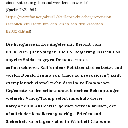
einen Katechon geben und wer der sein werde.“
(Quelle: FAZ, 1997:
https://www.faz.net/aktuell/feuilleton/buecher/rezension-
sachbuch-viel-laerm-um-den-leisen-ton-des-katechon-
11299273.html
)
Die Ereignisse in Los Angeles mit Bericht vom
09.06.2025 (Der Spiegel: ‚Die US-Regierung lässt in Los
Angeles Soldaten gegen Demonstranten
aufmarschieren. Kaliforniens Politiker sind entsetzt und
werfen Donald Trump vor, Chaos zu provozieren.‘) zeigt
exemplarisch einmal mehr, dass im vollkommenen
Gegensatz zu den selbstdarstellerischen Behauptungen
vielmehr Vance/Trump selbst innerhalb dieser
Kategorie als ‚Antichrist‘ gelesen werden müssen, der
nämlich der Bevölkerung vorlügt, Frieden und
Sicherheit zu bringen – aber in Wahrheit Chaos und