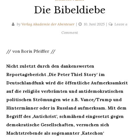
Die Bibeldiebe
by
Verlag Akademie der Abenteuer
10. Juni 2025
Leave a
on
Comment
Die
Bibeldiebe
// von Boris Pfeiffer //
Nicht zuletzt durch den dankenswerten
Reportagebericht ‚Die Peter Thiel Story‘ im
Deutschlandfunk wird die öffentliche Aufmerksamkeit
auf die religiös verbrämten und antidemokratischen
politischen Strömungen wie z.B. Vance/Trump und
Hintermänner oder in Russland aufmerksam. Mit dem
Begriff des ‚Antichrist‘, schmähend eingesetzt gegen
demokratische Gesellschaften, versuchen sich
Machtstrebende als sogenannter ‚Katechon‘