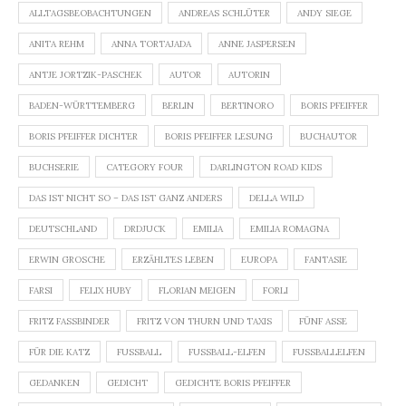
ALLTAGSBEOBACHTUNGEN
ANDREAS SCHLÜTER
ANDY SIEGE
ANITA REHM
ANNA TORTAJADA
ANNE JASPERSEN
ANTJE JORTZIK-PASCHEK
AUTOR
AUTORIN
BADEN-WÜRTTEMBERG
BERLIN
BERTINORO
BORIS PFEIFFER
BORIS PFEIFFER DICHTER
BORIS PFEIFFER LESUNG
BUCHAUTOR
BUCHSERIE
CATEGORY FOUR
DARLINGTON ROAD KIDS
DAS IST NICHT SO – DAS IST GANZ ANDERS
DELLA WILD
DEUTSCHLAND
DRDJUCK
EMILIA
EMILIA ROMAGNA
ERWIN GROSCHE
ERZÄHLTES LEBEN
EUROPA
FANTASIE
FARSI
FELIX HUBY
FLORIAN MEIGEN
FORLI
FRITZ FASSBINDER
FRITZ VON THURN UND TAXIS
FÜNF ASSE
FÜR DIE KATZ
FUSSBALL
FUSSBALL-ELFEN
FUSSBALLELFEN
GEDANKEN
GEDICHT
GEDICHTE BORIS PFEIFFER