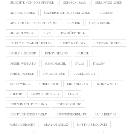
GEDICHTE VON BOIS PFEIFFER
GENNADI ISAAK
GEREIMTES LEBEN
GERHARD GEMKE
GESCHICHTEN AUS DEM LEBEN
GLOSSEN
GRAL DER VERLORENEN TRÄUME
GRAPHIK
GRETA ISMAILI
GUDRUN WIEBKE
GVA
GVA GÖTTINGEN
HANS CHRISTIAN RÜNGELER
HAPPY BIRTHDAY
HARTWIN GROMES
HENRY A. SELKIRK
HENRY SELKIRK
HUMOR
INGRID WIDIARTO
IRENE MARGIL
ITALIA
ITALIEN
JANICE PASCHEK
JÖRGOWITSCH
JUGENDBUCH
JUTTA WILKE
KINDERBUCH
KINDERLIEDER
KLIMAWANDEL
KULTUR
KURZI SHORTRIVER
LEBEN
LEBEN IN DEUTSCHLAND
LESEFÖRDERUNG
LICHT VON DIESER WELT
LUDWIGKIRCHPLATZ
LULA HEBT AB
MAMA WEIHACHT
MARYAM ANDAZ
MATTHIAS BOGUCKI