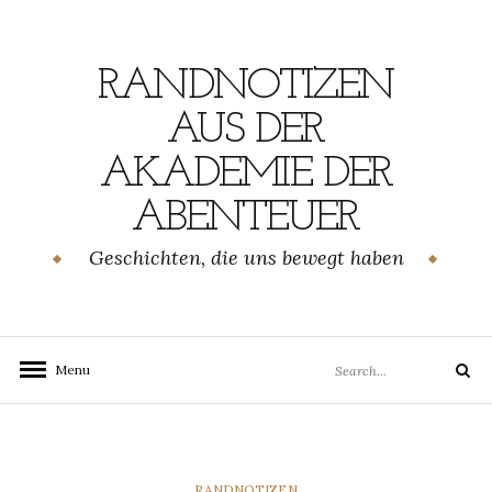
Skip
to
content
RANDNOTIZEN
AUS DER
AKADEMIE DER
ABENTEUER
Geschichten, die uns bewegt haben
Search
Menu
Search
for:
CATEGORIES
RANDNOTIZEN