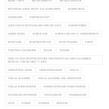
MEINE TANTE
METIN KIRIMTAY
MICHÈLE MEISTER
MITTEN IM LEBEN. NICHT AUS ADAMS RIPPE
NASRIN SIEGE
PADERBORN
PAINTRESS POET
QUER DURCH DEUTSCHLAND UND DIE WELT
RANDNOTIZEN
SABINE ENGEL
SOZIOLOGIE
SOZIOLOGIE DES 21. JAHRHUNDERTS
SPORTASSE
SPORTREPORTAGE
STORYTELLING
TANTE
TORSTEN LÖSCHMANN
TRAUM
TRÄUME
ÜBER 120 GESCHICHTEN BÜCHER THEATERSTÜCKE UND DAS EINZIGE
MUSICAL VON DIE DREI ??? KIDS
UNSICHTBAR-AFFEN
UNSICHTBARAFFEN
VERLAG
VERLAG AKADEMIE
VERLAG AKADEMIE-DER-ABENTEUER
VERLAG BORIS PFEIFFER
WEIHNACHTEN MIT BORIS PFEIFFER
WELTBEOBACHTUNGEN
WELTLEXIKON
WILMERSDORF
WITZ
WUNDE
WUNDER
ZUHAUSE