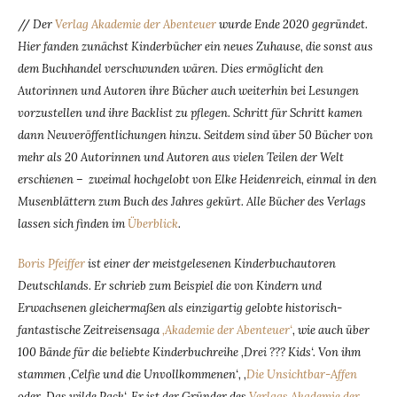
//
Der
Verlag Akademie der Abenteuer
wurde Ende 2020 gegründet.
Hier fanden zunächst Kinderbücher ein neues Zuhause, die sonst aus
dem Buchhandel verschwunden wären. Dies ermöglicht den
Autorinnen und Autoren ihre Bücher auch weiterhin bei Lesungen
vorzustellen und ihre Backlist zu pflegen. Schritt für Schritt kamen
dann Neuveröffentlichungen hinzu. Seitdem sind über 50 Bücher von
mehr als 20 Autorinnen und Autoren aus vielen Teilen der Welt
erschienen – zweimal hochgelobt von Elke Heidenreich, einmal in den
Musenblättern zum Buch des Jahres gekürt. Alle Bücher des Verlags
lassen sich finden im
Überblick
.
Boris Pfeiffer
ist einer der meistgelesenen Kinderbuchautoren
Deutschlands. Er schrieb zum Beispiel die von Kindern und
Erwachsenen gleichermaßen als einzigartig gelobte historisch-
fantastische Zeitreisensaga
‚Akademie der Abenteuer‘
, wie auch über
100 Bände für die beliebte Kinderbuchreihe ‚Drei ??? Kids‘. Von ihm
stammen ‚Celfie und die Unvollkommenen‘, ‚
Die Unsichtbar-Affen
oder ‚Das wilde Pack‘. Er ist der Gründer des
Verlags Akademie der