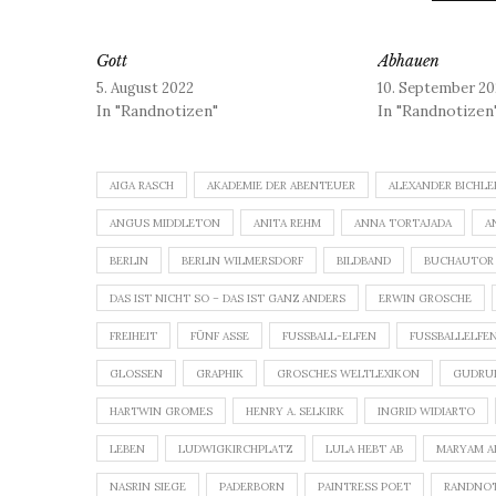
Gott
Abhauen
5. August 2022
10. September 20
In "Randnotizen"
In "Randnotizen
AIGA RASCH
AKADEMIE DER ABENTEUER
ALEXANDER BICHLE
ANGUS MIDDLETON
ANITA REHM
ANNA TORTAJADA
A
BERLIN
BERLIN WILMERSDORF
BILDBAND
BUCHAUTOR
DAS IST NICHT SO – DAS IST GANZ ANDERS
ERWIN GROSCHE
FREIHEIT
FÜNF ASSE
FUSSBALL-ELFEN
FUSSBALLELFEN
GLOSSEN
GRAPHIK
GROSCHES WELTLEXIKON
GUDRU
HARTWIN GROMES
HENRY A. SELKIRK
INGRID WIDIARTO
LEBEN
LUDWIGKIRCHPLATZ
LULA HEBT AB
MARYAM A
NASRIN SIEGE
PADERBORN
PAINTRESS POET
RANDNOT