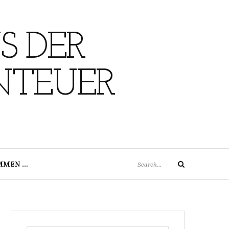
S DER
NTEUER
Search
MMEN …
Search
for: