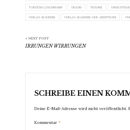
TORSTEN LÖSCHMANN
TRAUM
TRÄUME
UNSICHTBAR
VERLAG AKADEMIE
VERLAG AKADEMIE-DER-ABENTEUER
VE
Beitragsnavigation
« NEXT POST
IRRUNGEN WIRRUNGEN
SCHREIBE EINEN KOM
Deine E-Mail-Adresse wird nicht veröffentlicht.
Kommentar
*