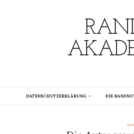
Skip
to
content
RAND
AKADE
DATENSCHUTZERKLÄRUNG
DIE RANDNO
CA
RA