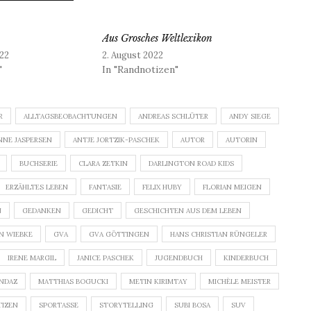
Aus Grosches Weltlexikon
22
2. August 2022
"
In "Randnotizen"
R
ALLTAGSBEOBACHTUNGEN
ANDREAS SCHLÜTER
ANDY SIEGE
NNE JASPERSEN
ANTJE JORTZIK-PASCHEK
AUTOR
AUTORIN
BUCHSERIE
CLARA ZETKIN
DARLINGTON ROAD KIDS
ERZÄHLTES LEBEN
FANTASIE
FELIX HUBY
FLORIAN MEIGEN
GEDANKEN
GEDICHT
GESCHICHTEN AUS DEM LEBEN
N WIEBKE
GVA
GVA GÖTTINGEN
HANS CHRISTIAN RÜNGELER
IRENE MARGIL
JANICE PASCHEK
JUGENDBUCH
KINDERBUCH
NDAZ
MATTHIAS BOGUCKI
METIN KIRIMTAY
MICHÈLE MEISTER
IZEN
SPORTASSE
STORYTELLING
SUBI BOSA
SUV