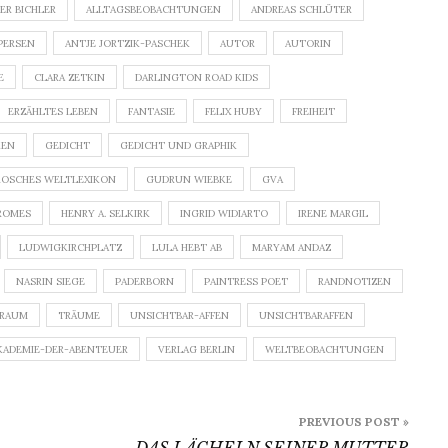
ER BICHLER
ALLTAGSBEOBACHTUNGEN
ANDREAS SCHLÜTER
PERSEN
ANTJE JORTZIK-PASCHEK
AUTOR
AUTORIN
E
CLARA ZETKIN
DARLINGTON ROAD KIDS
ERZÄHLTES LEBEN
FANTASIE
FELIX HUBY
FREIHEIT
KEN
GEDICHT
GEDICHT UND GRAPHIK
OSCHES WELTLEXIKON
GUDRUN WIEBKE
GVA
ROMES
HENRY A. SELKIRK
INGRID WIDIARTO
IRENE MARGIL
LUDWIGKIRCHPLATZ
LULA HEBT AB
MARYAM ANDAZ
NASRIN SIEGE
PADERBORN
PAINTRESS POET
RANDNOTIZEN
RAUM
TRÄUME
UNSICHTBAR-AFFEN
UNSICHTBARAFFEN
KADEMIE-DER-ABENTEUER
VERLAG BERLIN
WELTBEOBACHTUNGEN
PREVIOUS POST »
DAS LÄCHELN SEINER MUTTER