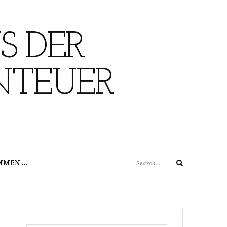
S DER
NTEUER
Search
MMEN …
Search
for: