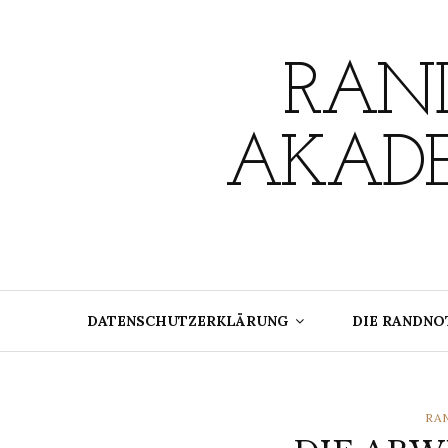
Skip
to
content
RAND
AKADE
DATENSCHUTZERKLÄRUNG
DIE RANDNO
CA
RA