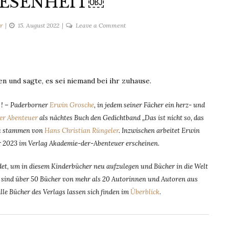
WESENHEIT￼
on
r
15. August 2022
Leave a Comment
DIE
ABWESENHEIT
￼
n und sagte, es sei niemand bei ihr zuhause.
n ! – Paderborner
Erwin Grosche
, in jedem seiner Fächer ein herz- und
er Abenteuer
als nächtes Buch den Gedichtband „Das ist nicht so, das
zu stammen von
Hans Christian Rüngeler
. Inzwischen arbeitet Erwin
r 2023 im Verlag Akademie-der-Abenteuer erscheinen.
t, um in diesem Kinderbücher neu aufzulegen und Bücher in die Welt
dem sind über 50 Bücher von mehr als 20 Autorinnen und Autoren aus
Alle Bücher des Verlags lassen sich finden im
Überblick
.