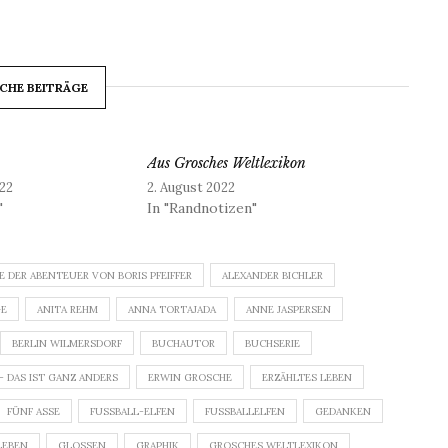
CHE BEITRÄGE
Aus Grosches Weltlexikon
22
2. August 2022
"
In "Randnotizen"
E DER ABENTEUER VON BORIS PFEIFFER
ALEXANDER BICHLER
GE
ANITA REHM
ANNA TORTAJADA
ANNE JASPERSEN
BERLIN WILMERSDORF
BUCHAUTOR
BUCHSERIE
 – DAS IST GANZ ANDERS
ERWIN GROSCHE
ERZÄHLTES LEBEN
FÜNF ASSE
FUSSBALL-ELFEN
FUSSBALLELFEN
GEDANKEN
LEBEN
GLOSSEN
GRAPHIK
GROSCHES WELTLEXIKON