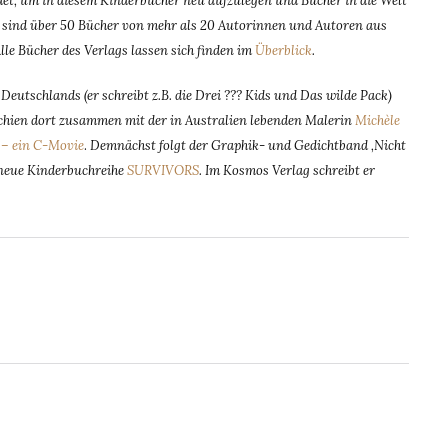
t, um in diesem Kinderbücher neu aufzulegen und Bücher in die Welt
dem sind über 50 Bücher von mehr als 20 Autorinnen und Autoren aus
Alle Bücher des Verlags lassen sich finden im
Überblick
.
eutschlands (er schreibt z.B. die Drei ??? Kids und Das wilde Pack)
rschien dort zusammen mit der in Australien lebenden Malerin
Michèle
– ein C-Movie
.
Demnächst folgt der Graphik- und Gedichtband ‚Nicht
e neue Kinderbuchreihe
SURVIVORS
. Im Kosmos Verlag schreibt er