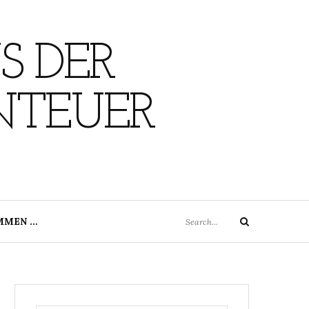
S DER
NTEUER
Search
MMEN …
Search
for: