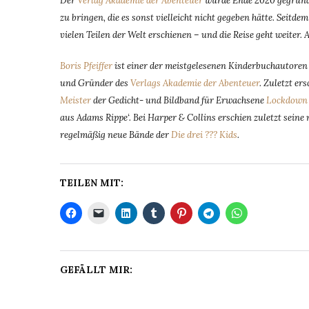
Der
Verlag Akademie der Abenteuer
wurde Ende 2020 gegründe
zu bringen, die es sonst vielleicht nicht gegeben hätte. Seit
vielen Teilen der Welt erschienen – und die Reise geht weiter. 
Boris Pfeiffer
ist einer der meistgelesenen Kinderbuchautoren D
und Gründer des
Verlags Akademie der Abenteuer
. Zuletzt e
Meister
der Gedicht- und Bildband für Erwachsene
Lockdown 
aus Adams Rippe‘. Bei Harper & Collins erschien zuletzt sein
regelmäßig neue Bände der
Die drei ??? Kids
.
TEILEN MIT:
GEFÄLLT MIR: