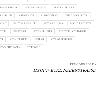
TIAN RÜNGELER
HARTWIN GROMES
HENRY A. SELKIRK
GENDBUCH
KINDERBUCH
KLIMAWANDEL
KURZI SHORTRIVER
NDAZ
MATTHIAS BOGUCKI
METIN KIRIMTAY
MICHÈLE MEISTER
IZEN
SPORTASSE
STORYTELLING
TORSTEN LÖSCHMANN
EN
VERÄNDERUNG
VERLAG
VERLAG AKADEMIE
BEOBACHTUNGEN
WELTWEIT
PREVIOUS POST »
HAUPT- ECKE NEBENSTRASSE