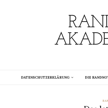
Skip
to
content
RAND
AKADE
DATENSCHUTZERKLÄRUNG
DIE RANDNO
CA
RA