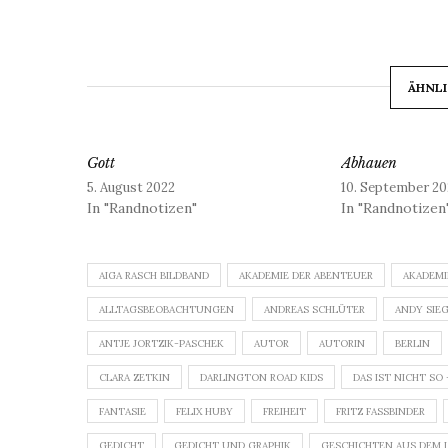
ÄHNLI
Gott
Abhauen
5. August 2022
10. September 20
In "Randnotizen"
In "Randnotizen
AIGA RASCH BILDBAND
AKADEMIE DER ABENTEUER
AKADEMI
ALLTAGSBEOBACHTUNGEN
ANDREAS SCHLÜTER
ANDY SIE
ANTJE JORTZIK-PASCHEK
AUTOR
AUTORIN
BERLIN
CLARA ZETKIN
DARLINGTON ROAD KIDS
DAS IST NICHT SO
FANTASIE
FELIX HUBY
FREIHEIT
FRITZ FASSBINDER
GEDICHT
GEDICHT UND GRAPHIK
GESCHICHTEN AUS DEM 