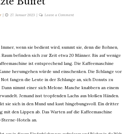
tzte Buffet
on
r
27. Januar 2023
Leave a Comment
Das
letzte
Buffet
Immer, wenn sie bedient wird, summt sie, denn die Bohnen,
 Raum befinden sich zur Zeit etwa 20 Männer. Bis auf wenige
Kaffeemaschine ist entsprechend lang. Die Kaffeemaschine
er Kanne herumgehen würde und einschenken. Die Schlange vor
 Not fangen die Leute in der Schlange an, sich Donuts zu
 Dann nimmt einer sich Melone. Manche knabbern an einem
erwandelt. Jemand isst tropfenden Lachs aus bloßen Händen.
kt sie sich in den Mund und kaut hingebungsvoll. Ein dritter
tig mit den Lippen ab. Das Warten auf die Kaffeemaschine
-Sterne-Hotels an.