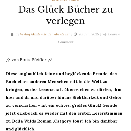
Das Glück Bücher zu
verlegen
by
Verlag Akademie der Abenteuer
20. Juni 2025
Leave a
on
Comment
Das
Glück
// von Boris Pfeiffer //
Bücher
zu
Diese unglaublich feine und beglückende Freude, das
verlegen
Buch eines anderen Menschen mit in die Welt zu
bringen, es der Leserschaft überreichen zu dürfen, ihm
hier und da und darüber hinaus Sichtbarkeit und Gehör
zu verschaffen – ist ein echtes, großes Glück! Gerade
jetzt erlebe ich es wieder mit den ersten Leserstimmen
zu Della Wilds Roman ‚Catgory four‘. Ich bin dankbar
und glücklich.