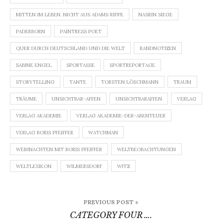
MITTEN IM LEBEN. NICHT AUS ADAMS RIPPE
NASRIN SIEGE
PADERBORN
PAINTRESS POET
QUER DURCH DEUTSCHLAND UND DIE WELT
RANDNOTIZEN
SABINE ENGEL
SPORTASSE
SPORTREPORTAGE
STORYTELLING
TANTE
TORSTEN LÖSCHMANN
TRAUM
TRÄUME
UNSICHTBAR-AFFEN
UNSICHTBARAFFEN
VERLAG
VERLAG AKADEMIE
VERLAG AKADEMIE-DER-ABENTEUER
VERLAG BORIS PFEIFFER
WATCHMAN
WEIHNACHTEN MIT BORIS PFEIFFER
WELTBEOBACHTUNGEN
WELTLEXIKON
WILMERSDORF
WITZ
Beitragsnavigation
PREVIOUS POST »
CATEGORY FOUR ….