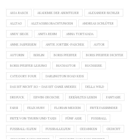
AIGA RASCH
AKADEMIE DER ABENTEUER
ALEXANDER BICHLER
ALLTAG
ALLTAGSBEOBACHTUNGEN
ANDREAS SCHLÜTER
ANDY SIEGE
ANITA REHM
ANNA TORTAJADA
ANNE JASPERSEN
ANTJE JORTZIK-PASCHEK
AUTOR
AUTORIN
BERLIN
BORIS PFEIFFER
BORIS PFEIFFER DICHTER
BORIS PFEIFFER LESUNG
BUCHAUTOR
BUCHSERIE
CATEGORY FOUR
DARLINGTON ROAD KIDS
DAS IST NICHT SO – DAS IST GANZ ANDERS
DELLA WILD
DRDJUCK
ERWIN GROSCHE
ERZÄHLTES LEBEN
FANTASIE
FARSI
FELIX HUBY
FLORIAN MEIGEN
FRITZ FASSBINDER
FRITZ VON THURN UND TAXIS
FÜNF ASSE
FUSSBALL
FUSSBALL-ELFEN
FUSSBALLELFEN
GEDANKEN
GEDICHT