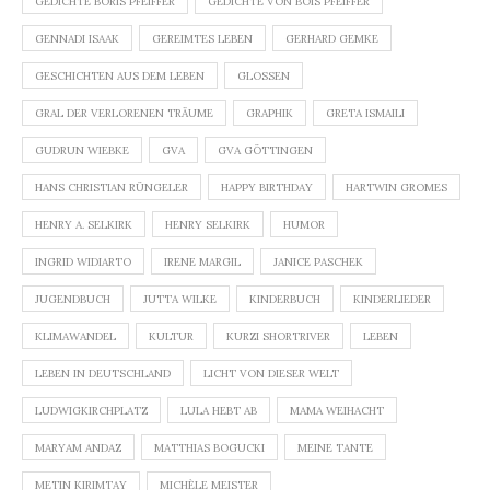
GEDICHTE BORIS PFEIFFER
GEDICHTE VON BOIS PFEIFFER
GENNADI ISAAK
GEREIMTES LEBEN
GERHARD GEMKE
GESCHICHTEN AUS DEM LEBEN
GLOSSEN
GRAL DER VERLORENEN TRÄUME
GRAPHIK
GRETA ISMAILI
GUDRUN WIEBKE
GVA
GVA GÖTTINGEN
HANS CHRISTIAN RÜNGELER
HAPPY BIRTHDAY
HARTWIN GROMES
HENRY A. SELKIRK
HENRY SELKIRK
HUMOR
INGRID WIDIARTO
IRENE MARGIL
JANICE PASCHEK
JUGENDBUCH
JUTTA WILKE
KINDERBUCH
KINDERLIEDER
KLIMAWANDEL
KULTUR
KURZI SHORTRIVER
LEBEN
LEBEN IN DEUTSCHLAND
LICHT VON DIESER WELT
LUDWIGKIRCHPLATZ
LULA HEBT AB
MAMA WEIHACHT
MARYAM ANDAZ
MATTHIAS BOGUCKI
MEINE TANTE
METIN KIRIMTAY
MICHÈLE MEISTER