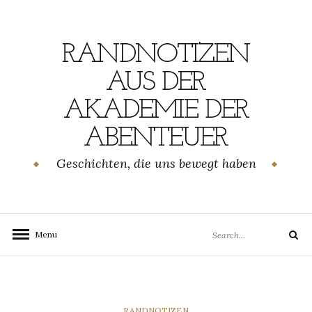
Skip
to
content
RANDNOTIZEN
AUS DER
AKADEMIE DER
ABENTEUER
Geschichten, die uns bewegt haben
Search
Menu
Search
for:
CATEGORIES
RANDNOTIZEN