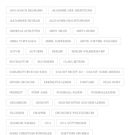
AIGA RASCH BILDBAND
AKADEMIE DER ABENTEUER
ALEXANDER BICHLER
ALLTAGSBEOBACHTUNGEN
ANDREAS SCHLÜTER
ANDY SIEGE
ANITA REHM
ANNA TORTAJADA
ANNE JASPERSEN
ANTJE JORTZIK-PASCHEK
AUTOR
AUTORIN
BERLIN
BERLIN WILMERSDORF
BUCHAUTOR
BUCHSERIE
CLARA ZETKIN
DARLINGTON ROAD KIDS
DAS IST NICHT SO – DAS IST GANZ ANDERS
ERWIN GROSCHE
ERZÄHLTES LEBEN
FANTASIE
FELIX HUBY
FREIHEIT
FÜNF ASSE
FUSSBALL-ELFEN
FUSSBALLELFEN
GEDANKEN
GEDICHT
GESCHICHTEN AUS DEM LEBEN
GLOSSEN
GRAPHIK
GROSCHES WELTLEXIKON
GUDRUN WIEBKE
GVA
GVA GÖTTINGEN
HANS CHRISTIAN RÜNGELER
HARTWIN GROMES