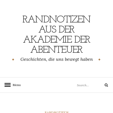
Skip
to
content
RANDNOTIZEN
AUS DER
AKADEMIE DER
ABENTEUER
Geschichten, die uns bewegt haben
Search
Menu
Search
for:
CATEGORIES
RANDNOTIZEN