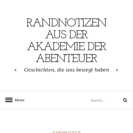
Skip
to
content
RANDNOTIZEN
AUS DER
AKADEMIE DER
ABENTEUER
Geschichten, die uns bewegt haben
Search
Menu
Search
for:
CATEGORIES
RANDNOTIZEN