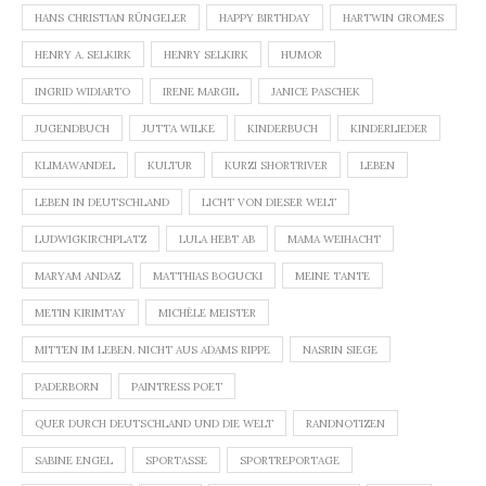
HANS CHRISTIAN RÜNGELER
HAPPY BIRTHDAY
HARTWIN GROMES
HENRY A. SELKIRK
HENRY SELKIRK
HUMOR
INGRID WIDIARTO
IRENE MARGIL
JANICE PASCHEK
JUGENDBUCH
JUTTA WILKE
KINDERBUCH
KINDERLIEDER
KLIMAWANDEL
KULTUR
KURZI SHORTRIVER
LEBEN
LEBEN IN DEUTSCHLAND
LICHT VON DIESER WELT
LUDWIGKIRCHPLATZ
LULA HEBT AB
MAMA WEIHACHT
MARYAM ANDAZ
MATTHIAS BOGUCKI
MEINE TANTE
METIN KIRIMTAY
MICHÈLE MEISTER
MITTEN IM LEBEN. NICHT AUS ADAMS RIPPE
NASRIN SIEGE
PADERBORN
PAINTRESS POET
QUER DURCH DEUTSCHLAND UND DIE WELT
RANDNOTIZEN
SABINE ENGEL
SPORTASSE
SPORTREPORTAGE