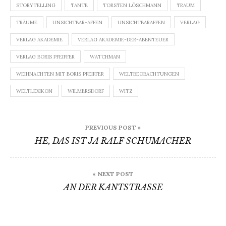
STORYTELLING
TANTE
TORSTEN LÖSCHMANN
TRAUM
TRÄUME
UNSICHTBAR-AFFEN
UNSICHTBARAFFEN
VERLAG
VERLAG AKADEMIE
VERLAG AKADEMIE-DER-ABENTEUER
VERLAG BORIS PFEIFFER
WATCHMAN
WEIHNACHTEN MIT BORIS PFEIFFER
WELTBEOBACHTUNGEN
WELTLEXIKON
WILMERSDORF
WITZ
Beitragsnavigation
PREVIOUS POST »
HE, DAS IST JA RALF SCHUMACHER
« NEXT POST
AN DER KANTSTRASSE