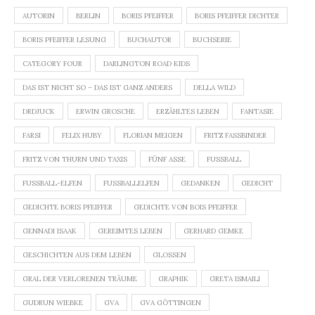
AUTORIN
BERLIN
BORIS PFEIFFER
BORIS PFEIFFER DICHTER
BORIS PFEIFFER LESUNG
BUCHAUTOR
BUCHSERIE
CATEGORY FOUR
DARLINGTON ROAD KIDS
DAS IST NICHT SO – DAS IST GANZ ANDERS
DELLA WILD
DRDJUCK
ERWIN GROSCHE
ERZÄHLTES LEBEN
FANTASIE
FARSI
FELIX HUBY
FLORIAN MEIGEN
FRITZ FASSBINDER
FRITZ VON THURN UND TAXIS
FÜNF ASSE
FUSSBALL
FUSSBALL-ELFEN
FUSSBALLELFEN
GEDANKEN
GEDICHT
GEDICHTE BORIS PFEIFFER
GEDICHTE VON BOIS PFEIFFER
GENNADI ISAAK
GEREIMTES LEBEN
GERHARD GEMKE
GESCHICHTEN AUS DEM LEBEN
GLOSSEN
GRAL DER VERLORENEN TRÄUME
GRAPHIK
GRETA ISMAILI
GUDRUN WIEBKE
GVA
GVA GÖTTINGEN