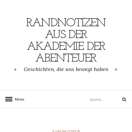
Skip
to
content
RANDNOTIZEN
AUS DER
AKADEMIE DER
ABENTEUER
Geschichten, die uns bewegt haben
Search
Menu
Search
for:
CATEGORIES
RANDNOTIZEN