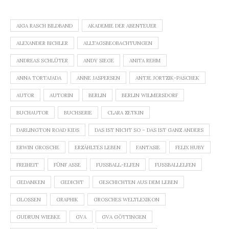
AIGA RASCH BILDBAND
AKADEMIE DER ABENTEUER
ALEXANDER BICHLER
ALLTAGSBEOBACHTUNGEN
ANDREAS SCHLÜTER
ANDY SIEGE
ANITA REHM
ANNA TORTAJADA
ANNE JASPERSEN
ANTJE JORTZIK-PASCHEK
AUTOR
AUTORIN
BERLIN
BERLIN WILMERSDORF
BUCHAUTOR
BUCHSERIE
CLARA ZETKIN
DARLINGTON ROAD KIDS
DAS IST NICHT SO – DAS IST GANZ ANDERS
ERWIN GROSCHE
ERZÄHLTES LEBEN
FANTASIE
FELIX HUBY
FREIHEIT
FÜNF ASSE
FUSSBALL-ELFEN
FUSSBALLELFEN
GEDANKEN
GEDICHT
GESCHICHTEN AUS DEM LEBEN
GLOSSEN
GRAPHIK
GROSCHES WELTLEXIKON
GUDRUN WIEBKE
GVA
GVA GÖTTINGEN