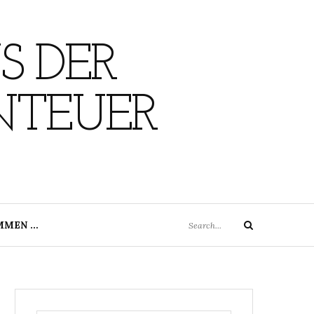
S DER
NTEUER
Search
MMEN …
Search
for: