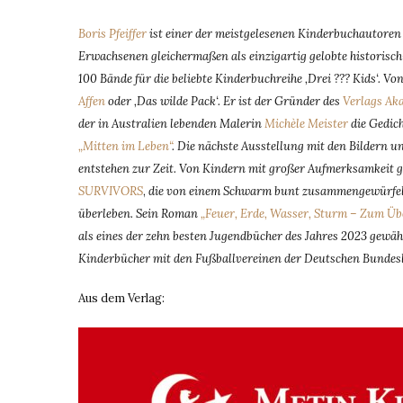
Boris Pfeiffer
ist einer der meistgelesenen Kinderbuchautoren
Erwachsenen gleichermaßen als einzigartig gelobte historisch
100 Bände für die beliebte Kinderbuchreihe ‚Drei ??? Kids‘. V
Affen
oder ‚Das wilde Pack‘. Er ist der Gründer des
Verlags Ak
der in Australien lebenden Malerin
Michèle Meister
die Gedic
„Mitten im Leben“
. Die nächste Ausstellung mit den Bildern un
entstehen zur Zeit. Von Kindern mit großer Aufmerksamkeit g
SURVIVORS
,
die von einem Schwarm bunt zusammengewürfelter
überleben. Sein Roman
„Feuer, Erde, Wasser, Sturm – Zum Übe
als eines der zehn besten Jugendbücher des Jahres 2023 gewäh
Kinderbücher mit den Fußballvereinen der Deutschen Bundesl
Aus dem Verlag: