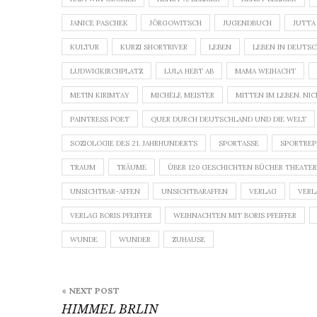
JANICE PASCHEK
JÖRGOWITSCH
JUGENDBUCH
JUTTA
KULTUR
KURZI SHORTRIVER
LEBEN
LEBEN IN DEUTS
LUDWIGKIRCHPLATZ
LULA HEBT AB
MAMA WEIHACHT
METIN KIRIMTAY
MICHÈLE MEISTER
MITTEN IM LEBEN. NIC
PAINTRESS POET
QUER DURCH DEUTSCHLAND UND DIE WELT
SOZIOLOGIE DES 21. JAHRHUNDERTS
SPORTASSE
SPORTRE
TRAUM
TRÄUME
ÜBER 120 GESCHICHTEN BÜCHER THEATERS
UNSICHTBAR-AFFEN
UNSICHTBARAFFEN
VERLAG
VERL
VERLAG BORIS PFEIFFER
WEIHNACHTEN MIT BORIS PFEIFFER
WUNDE
WUNDER
ZUHAUSE
Beitragsnavigation
« NEXT POST
HIMMEL BRLIN