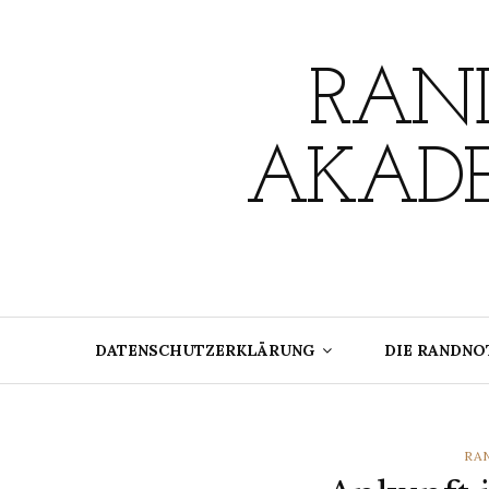
Skip
to
content
RAND
AKADE
DATENSCHUTZERKLÄRUNG
DIE RANDNO
CA
RA