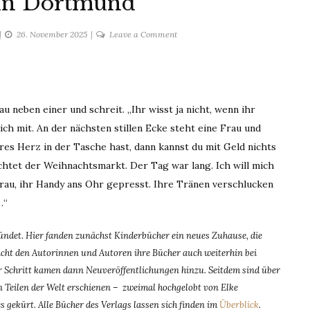
in Dortmund
on
26. November 2025
Leave a Comment
Ankunft
in
Dortmund
 neben einer und schreit. „Ihr wisst ja nicht, wenn ihr
ch mit. An der nächsten stillen Ecke steht eine Frau und
res Herz in der Tasche hast, dann kannst du mit Geld nichts
uchtet der Weihnachtsmarkt. Der Tag war lang. Ich will mich
rau, ihr Handy ans Ohr gepresst. Ihre Tränen verschlucken
…“
det. Hier fanden zunächst Kinderbücher ein neues Zuhause, die
ht den Autorinnen und Autoren ihre Bücher auch weiterhin bei
für Schritt kamen dann Neuveröffentlichungen hinzu. Seitdem sind über
 Teilen der Welt erschienen – zweimal hochgelobt von Elke
 gekürt. Alle Bücher des Verlags lassen sich finden im
Überblick
.