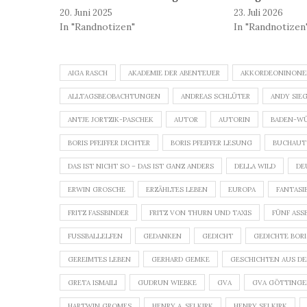
20. Juni 2025
23. Juli 2026
In "Randnotizen"
In "Randnotizen
AIGA RASCH
AKADEMIE DER ABENTEUER
AKKORDEONINON
ALLTAGSBEOBACHTUNGEN
ANDREAS SCHLÜTER
ANDY SIE
ANTJE JORTZIK-PASCHEK
AUTOR
AUTORIN
BADEN-W
BORIS PFEIFFER DICHTER
BORIS PFEIFFER LESUNG
BUCHAUT
DAS IST NICHT SO – DAS IST GANZ ANDERS
DELLA WILD
DE
ERWIN GROSCHE
ERZÄHLTES LEBEN
EUROPA
FANTASI
FRITZ FASSBINDER
FRITZ VON THURN UND TAXIS
FÜNF ASS
FUSSBALLELFEN
GEDANKEN
GEDICHT
GEDICHTE BORIS
GEREIMTES LEBEN
GERHARD GEMKE
GESCHICHTEN AUS DE
GRETA ISMAILI
GUDRUN WIEBKE
GVA
GVA GÖTTING
HARTWIN GROMES
HENRY A. SELKIRK
HENRY SELKIRK