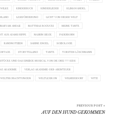
 WILKE
KINDERBUCH
KINDERLIEDER
KLIMAWANDEL
CHLAND
LESEFÖRDERUNG
LICHT VON DIESER WELT
MARYAM ANDAZ
MATTHIAS BOGUCKI
MEINE TANTE
HT AUS ADAMS RIPPE
NASRIN SIEGE
PADERBORN
RANDNOTIZEN
SABINE ENGEL
SOZIOLOGIE
PORTAGE
STORYTELLING
TANTE
TORSTEN LÖSCHMANN
TÜCKE UND DAS EINZIGE MUSICAL VON DIE DREI ??? KIDS
AG AKADEMIE
VERLAG AKADEMIE-DER-ABENTEUER
WELTBEOBACHTUNGEN
WELTLEXIKON
WILMERSDORF
WITZ
PREVIOUS POST »
AUF DEN HUND GEKOMMEN