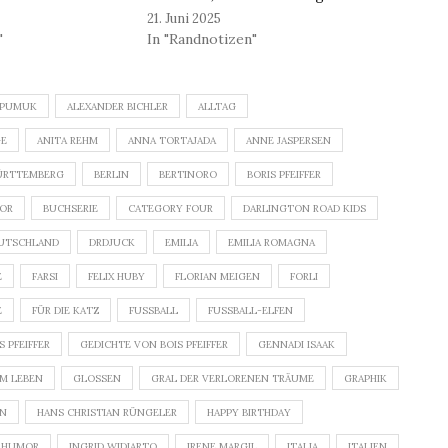
21. Juni 2025
"
In "Randnotizen"
EPUMUK
ALEXANDER BICHLER
ALLTAG
GE
ANITA REHM
ANNA TORTAJADA
ANNE JASPERSEN
ÜRTTEMBERG
BERLIN
BERTINORO
BORIS PFEIFFER
OR
BUCHSERIE
CATEGORY FOUR
DARLINGTON ROAD KIDS
UTSCHLAND
DRDJUCK
EMILIA
EMILIA ROMAGNA
E
FARSI
FELIX HUBY
FLORIAN MEIGEN
FORLI
E
FÜR DIE KATZ
FUSSBALL
FUSSBALL-ELFEN
 PFEIFFER
GEDICHTE VON BOIS PFEIFFER
GENNADI ISAAK
M LEBEN
GLOSSEN
GRAL DER VERLORENEN TRÄUME
GRAPHIK
EN
HANS CHRISTIAN RÜNGELER
HAPPY BIRTHDAY
HUMOR
INGRID WIDIARTO
IRENE MARGIL
ITALIA
ITALIEN