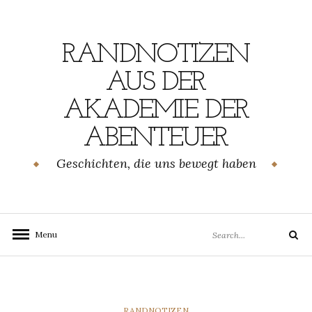
Skip
to
content
RANDNOTIZEN
AUS DER
AKADEMIE DER
ABENTEUER
Geschichten, die uns bewegt haben
Search
Menu
Search
for:
CATEGORIES
RANDNOTIZEN