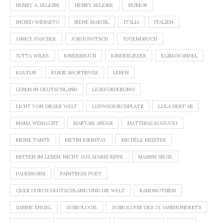
HENRY A. SELKIRK
HENRY SELKIRK
HUMOR
INGRID WIDIARTO
IRENE MARGIL
ITALIA
ITALIEN
JANICE PASCHEK
JÖRGOWITSCH
JUGENDBUCH
JUTTA WILKE
KINDERBUCH
KINDERLIEDER
KLIMAWANDEL
KULTUR
KURZI SHORTRIVER
LEBEN
LEBEN IN DEUTSCHLAND
LESEFÖRDERUNG
LICHT VON DIESER WELT
LUDWIGKIRCHPLATZ
LULA HEBT AB
MAMA WEIHACHT
MARYAM ANDAZ
MATTHIAS BOGUCKI
MEINE TANTE
METIN KIRIMTAY
MICHÈLE MEISTER
MITTEN IM LEBEN. NICHT AUS ADAMS RIPPE
NASRIN SIEGE
PADERBORN
PAINTRESS POET
QUER DURCH DEUTSCHLAND UND DIE WELT
RANDNOTIZEN
SABINE ENGEL
SOZIOLOGIE
SOZIOLOGIE DES 21. JAHRHUNDERTS