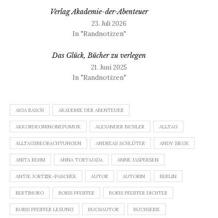
Verlag Akademie-der-Abenteuer
23. Juli 2026
In "Randnotizen"
Das Glück, Bücher zu verlegen
21. Juni 2025
In "Randnotizen"
AIGA RASCH
AKADEMIE DER ABENTEUER
AKKORDEONINONEPUMUK
ALEXANDER BICHLER
ALLTAG
ALLTAGSBEOBACHTUNGEN
ANDREAS SCHLÜTER
ANDY SIEGE
ANITA REHM
ANNA TORTAJADA
ANNE JASPERSEN
ANTJE JORTZIK-PASCHEK
AUTOR
AUTORIN
BERLIN
BERTINORO
BORIS PFEIFFER
BORIS PFEIFFER DICHTER
BORIS PFEIFFER LESUNG
BUCHAUTOR
BUCHSERIE