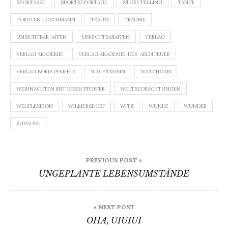
SPORTASSE
SPORTREPORTAGE
STORYTELLING
TANTE
TORSTEN LÖSCHMANN
TRAUM
TRÄUME
UNSICHTBAR-AFFEN
UNSICHTBARAFFEN
VERLAG
VERLAG AKADEMIE
VERLAG AKADEMIE-DER-ABENTEUER
VERLAG BORIS PFEIFFER
WACHTMANN
WATCHMAN
WEIHNACHTEN MIT BORIS PFEIFFER
WELTBEOBACHTUNGEN
WELTLEXIKON
WILMERSDORF
WITZ
WUNDE
WUNDER
ZUHAUSE
Beitragsnavigation
PREVIOUS POST »
UNGEPLANTE LEBENSUMSTÄNDE
« NEXT POST
OHA, UIUIUI