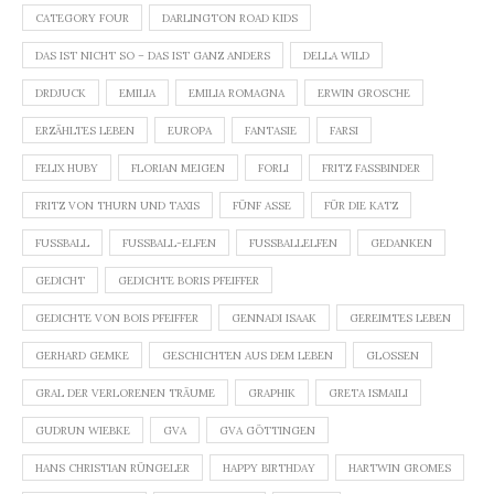
CATEGORY FOUR
DARLINGTON ROAD KIDS
DAS IST NICHT SO – DAS IST GANZ ANDERS
DELLA WILD
DRDJUCK
EMILIA
EMILIA ROMAGNA
ERWIN GROSCHE
ERZÄHLTES LEBEN
EUROPA
FANTASIE
FARSI
FELIX HUBY
FLORIAN MEIGEN
FORLI
FRITZ FASSBINDER
FRITZ VON THURN UND TAXIS
FÜNF ASSE
FÜR DIE KATZ
FUSSBALL
FUSSBALL-ELFEN
FUSSBALLELFEN
GEDANKEN
GEDICHT
GEDICHTE BORIS PFEIFFER
GEDICHTE VON BOIS PFEIFFER
GENNADI ISAAK
GEREIMTES LEBEN
GERHARD GEMKE
GESCHICHTEN AUS DEM LEBEN
GLOSSEN
GRAL DER VERLORENEN TRÄUME
GRAPHIK
GRETA ISMAILI
GUDRUN WIEBKE
GVA
GVA GÖTTINGEN
HANS CHRISTIAN RÜNGELER
HAPPY BIRTHDAY
HARTWIN GROMES